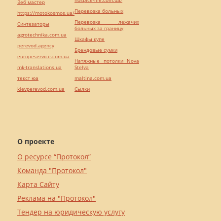
Веб мастер
Перевозка больных
https://motokosmos.ua/
Перевозка лежачих
Синтезаторы
больных за границу
agrotechnika.com.ua
Шкафы купе
perevod.agency
Брендовые сумки
europeservice.com.ua
Натяжные потолки Nova
mk-translations.ua
Stelya
текст юа
maltina.com.ua
kievperevod.com.ua
Cылки
О проекте
О ресурсе “Протокол”
Команда "Протокол"
Карта Сайту
Реклама на "Протокол"
Тендер на юридическую услугу