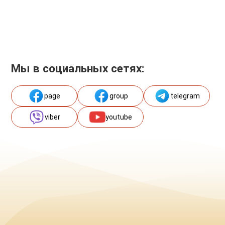
Мы в социальных сетях:
page
group
telegram
viber
youtube