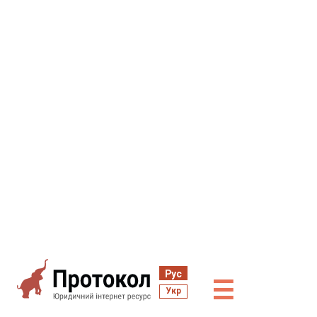
Рус
☰
Укр