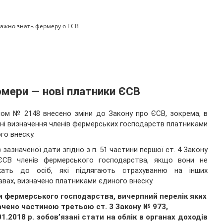
важно знать фермеру о ЕСВ
мери — нові платники ЄСВ
ом № 2148 внесено зміни до Закону про ЄСВ, зокрема, в
ні визначення членів фермерських господарств платниками
го внеску.
із зазначеної дати згідно з п. 51 частини першої ст. 4 Закону
ЄСВ членів фермерського господарства, якщо вони не
жать до осіб, які підлягають страхуванню на інших
авах, визначено платниками єдиного внеску.
и фермерського господарства, вичерпний перелік яких
ачено частиною третьою ст. 3 Закону № 973,
01.2018 р. зобов’язані стати на облік в органах доходів