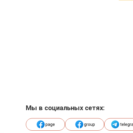
Мы в социальных сетях:
page
group
telegr