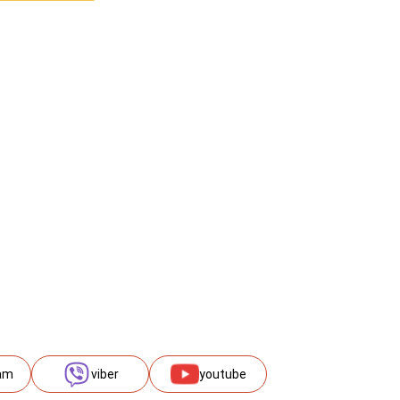
am
viber
youtube