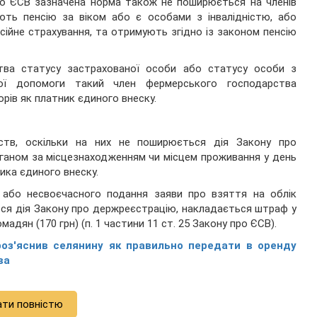
про ЄСВ зазначена норма також не поширюється на членів
ть пенсію за віком або є особами з інвалідністю, або
нсійне страхування, та отримують згідно із законом пенсію
тва статусу застрахованої особи або статусу особи з
ної допомоги такий член фермерського господарства
орів як платник єдиного внеску.
ств, оскільки на них не поширюється дія Закону про
аном за місцезнаходженням чи місцем проживання у день
ика єдиного внеску.
к або несвоєчасного подання заяви про взяття на облік
ься дія Закону про держреєстрацію, накладається штраф у
мадян (170 грн) (п. 1 частини 11 ст. 25 Закону про ЄСВ).
роз'яснив селянину як правильно передати в оренду
ва
ати повністю