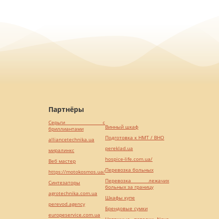
Партнёры
Серьги с
Винный шкаф
бриллиантами
Подготовка к НМТ / ВНО
alliancetechnika.ua
pereklad.ua
миралинкс
hospice-life.com.ua/
Веб мастер
Перевозка больных
https://motokosmos.ua/
Перевозка лежачих
Синтезаторы
больных за границу
agrotechnika.com.ua
Шкафы купе
perevod.agency
Брендовые сумки
europeservice.com.ua