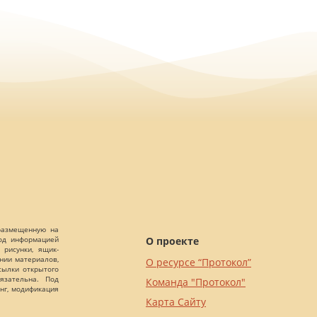
 размещенную на
О проекте
Под информацией
 рисунки, ящик-
ании материалов,
О ресурсе “Протокол”
сылки открытого
язательна. Под
Команда "Протокол"
нг, модификация
Карта Сайту