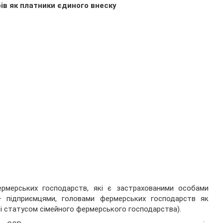
рів як платники єдиного внеску
рмерських господарств, які є застрахованими особами
— підприємцями, головами фермерських господарств як
 зі статусом сімейного фермерського господарства).