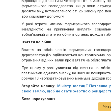
Відповідно до частини четвертої ст. 4 Закону 
фермерського господарства, якщо вони отримую
досягли віку, встановленого ст. 26 Закону про пе
або соціальну допомогу.
У разі втрати членом фермерського господарс
інвалідністю чи припинення виплати соціаль
зобов’язаний стати на облік в органах доходів і зб
Взяття на облік
Взяття на облік членів фермерських господар
держреєстрацію, здійснюється контролюючим орг
отримання від них заяви про взяття на облік платн
При цьому у разі ухилення від взяття на облі
платниками єдиного внеску, на яких не поширюєт
розмірі 10 неоподатковуваних мінімумів доходів гро
Згадайте новину:
Міністр юстиції Петренко 
свою землю, щоб не стати жертвою рейдерст
База нарахування
Чит