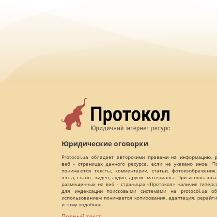
Юридические оговорки
Protocol.ua обладает авторскими правами на информацию,
веб - страницах данного ресурса, если не указано иное. 
понимаются тексты, комментарии, статьи, фотоизображения,
шота, сканы, видео, аудио, другие материалы. При использов
размещенных на веб - страницах «Протокол» наличие гиперс
для индексации поисковыми системами на protocol.ua об
использованием понимается копирования, адаптация, рерайти
и тому подобное.
Полный текст