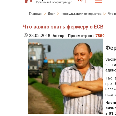
☰
Укр
Главная
Блог
Консультации от юристов
Что 
Что важно знать фермеру о ЕСВ
23.02.2018
Автор:
Просмотров :
7859
Фер
Закон
части
єдино
Так, 
про 
нале
підст
Член
визн
з 01.