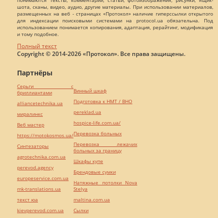
шота, сканы, видео, аудио, другие материалы. При использовании материалов,
размещенных на веб - страницах «Протокол» наличие гиперссылки открытого
для индексации поисковыми системами на protocol.ua обязательна. Под
использованием понимается копирования, адаптация, рерайтинг, модификация
и тому подобное.
Полный текст
Copyright © 2014-2026 «Протокол». Все права защищены.
Партнёры
Серьги с
Винный шкаф
бриллиантами
Подготовка к НМТ / ВНО
alliancetechnika.ua
pereklad.ua
миралинкс
hospice-life.com.ua/
Веб мастер
Перевозка больных
https://motokosmos.ua/
Перевозка лежачих
Синтезаторы
больных за границу
agrotechnika.com.ua
Шкафы купе
perevod.agency
Брендовые сумки
europeservice.com.ua
Натяжные потолки Nova
mk-translations.ua
Stelya
текст юа
maltina.com.ua
kievperevod.com.ua
Cылки