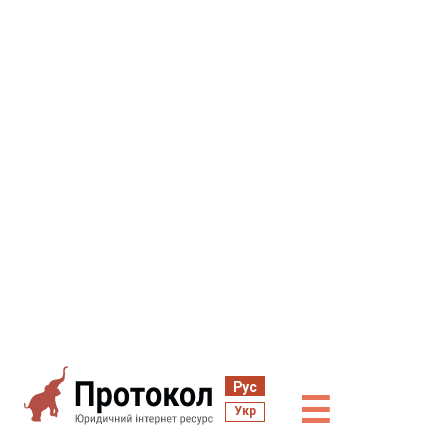
Рус
☰
Укр