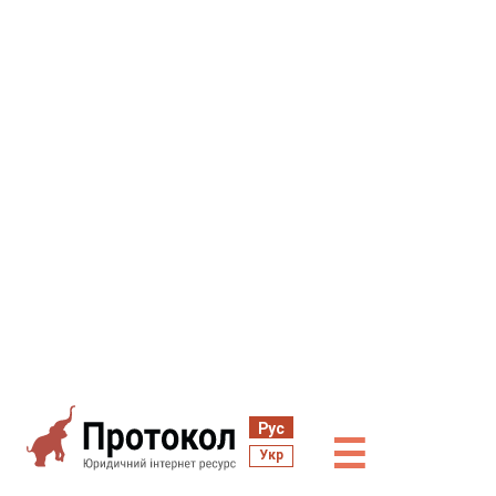
Рус
☰
Укр