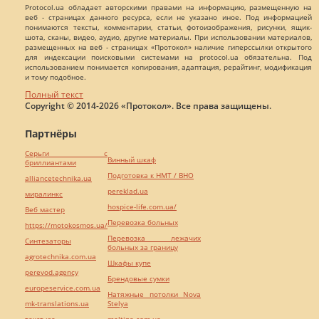
Protocol.ua обладает авторскими правами на информацию, размещенную на
веб - страницах данного ресурса, если не указано иное. Под информацией
понимаются тексты, комментарии, статьи, фотоизображения, рисунки, ящик-
шота, сканы, видео, аудио, другие материалы. При использовании материалов,
размещенных на веб - страницах «Протокол» наличие гиперссылки открытого
для индексации поисковыми системами на protocol.ua обязательна. Под
использованием понимается копирования, адаптация, рерайтинг, модификация
и тому подобное.
Полный текст
Copyright © 2014-2026 «Протокол». Все права защищены.
Партнёры
Серьги с
Винный шкаф
бриллиантами
Подготовка к НМТ / ВНО
alliancetechnika.ua
pereklad.ua
миралинкс
hospice-life.com.ua/
Веб мастер
Перевозка больных
https://motokosmos.ua/
Перевозка лежачих
Синтезаторы
больных за границу
agrotechnika.com.ua
Шкафы купе
perevod.agency
Брендовые сумки
europeservice.com.ua
Натяжные потолки Nova
mk-translations.ua
Stelya
текст юа
maltina.com.ua