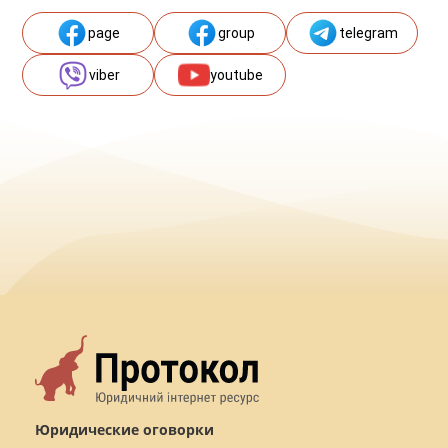
page
group
telegram
viber
youtube
Юридические оговорки