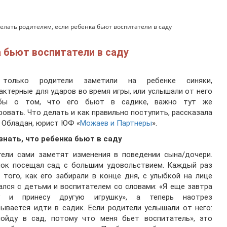
делать родителям, если ребенка бьют воспитатели в саду
 бьют воспитатели в саду
только родители заметили на ребенке синяки,
актерные для ударов во время игры, или услышали от него
бы о том, что его бьют в садике, важно тут же
ровать. Что делать и как правильно поступить, рассказала
 Обладан, юрист ЮФ «
Можаев и Партнеры
».
знать, что ребенка бьют в саду
тели сами заметят изменения в поведении сына/дочери.
нок посещал сад с большим удовольствием. Каждый раз
 того, как его забирали в конце дня, с улыбкой на лице
лся с детьми и воспитателем со словами: «Я еще завтра
у и принесу другую игрушку», а теперь наотрез
ывается идти в садик. Если родители услышали от него:
пойду в сад, потому что меня бьет воспитатель», это