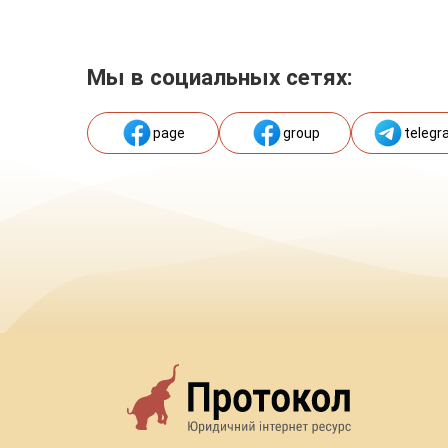
Мы в социальных сетях:
page
group
telegr