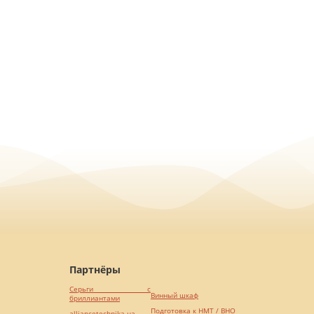
Партнёры
Серьги с
Винный шкаф
бриллиантами
Подготовка к НМТ / ВНО
alliancetechnika.ua