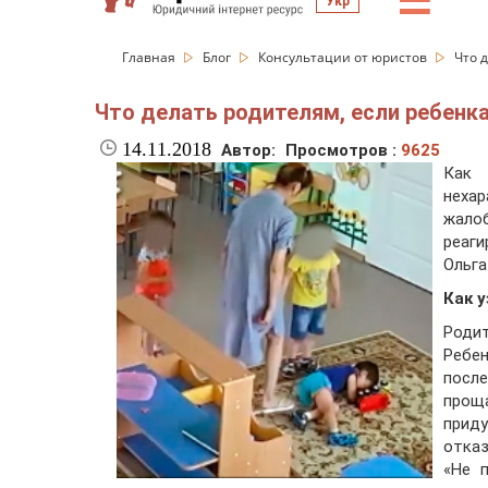
☰
Укр
Главная
Блог
Консультации от юристов
Что 
Что делать родителям, если ребенка
14.11.2018
Автор:
Просмотров :
9625
Как 
нехар
жало
реаги
Ольга
Как у
Роди
Ребе
после
проща
прид
отказ
«Не 