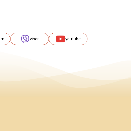
am
viber
youtube