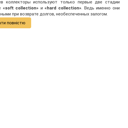
ев коллекторы используют только первые две стадии
ые
«soft collection»
и
«hard collection»
. Ведь именно они
ными при возврате долгов, необеспеченных залогом.
ати повністю