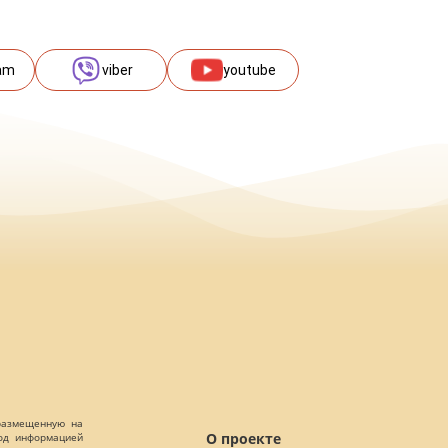
am
viber
youtube
 размещенную на
О проекте
Под информацией