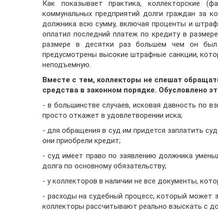
Как показывает практика, коллекторские (
коммунальных предприятий долги граждан за ко
должника всю сумму, включая проценты и штрафн
оплатил последний платеж по кредиту в размере 
размере в десятки раз большем чем он был
предусмотрены высокие штрафные санкции, котор
неподъемную.
Вместе с тем, коллекторы не спешат обраща
средства в законном порядке. Обусловлено эт
- в большинстве случаев, исковая давность по в
просто откажет в удовлетворении иска;
- для обращения в суд им придется заплатить су
они приобрели кредит;
- суд имеет право по заявлению должника умень
долга по основному обязательству;
- у коллекторов в наличии не все документы, ко
- расходы на судебный процесс, который может з
коллекторы рассчитывают реально взыскать с до