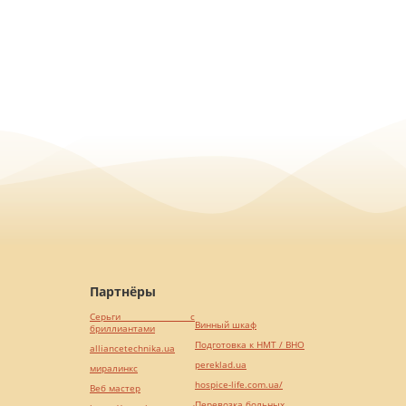
Партнёры
Серьги с
Винный шкаф
бриллиантами
Подготовка к НМТ / ВНО
alliancetechnika.ua
pereklad.ua
миралинкс
hospice-life.com.ua/
Веб мастер
Перевозка больных