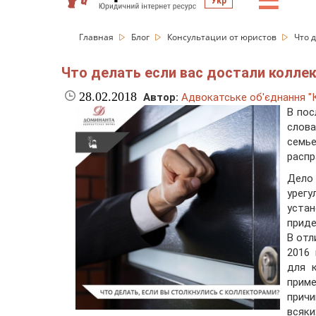
☰
Укр
Главная
Блог
Консультации от юристов
Что 
Что делать если вас достали колле
28.02.2018
Автор:
Адвокатське об'єднання "
В пос
слов
семь
распр
Дело
урег
уста
приде
В отл
2016
для к
прим
прич
всяк