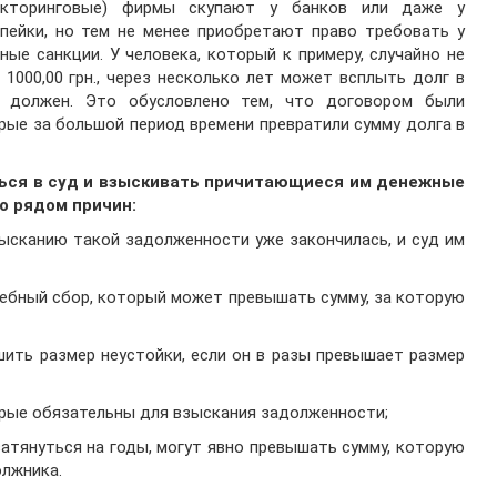
факторинговые) фирмы скупают у банков или даже у
пейки, но тем не менее приобретают право требовать у
ые санкции. У человека, который к примеру, случайно не
1000,00 грн., через несколько лет может всплыть долг в
 должен. Это обусловлено тем, что договором были
ые за большой период времени превратили сумму долга в
ться в суд и взыскивать причитающиеся им денежные
о рядом причин:
зысканию такой задолженности уже закончилась, и суд им
дебный сбор, который может превышать сумму, за которую
шить размер неустойки, если он в разы превышает размер
торые обязательны для взыскания задолженности;
атянуться на годы, могут явно превышать сумму, которую
лжника.