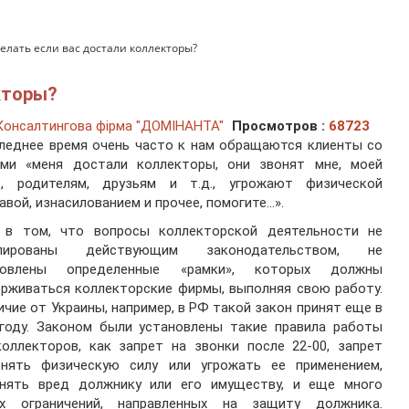
делать если вас достали коллекторы?
кторы?
Консалтингова фірма "ДОМІНАНТА"
Просмотров :
68723
леднее время очень часто к нам обращаются клиенты со
ами «меня достали коллекторы, они звонят мне, моей
е, родителям, друзьям и т.д., угрожают физической
авой, изнасилованием и прочее, помогите…».
 в том, что вопросы коллекторской деятельности не
улированы действующим законодательством, не
новлены определенные «рамки», которых должны
рживаться коллекторские фирмы, выполняя свою работу.
ичие от Украины, например, в РФ такой закон принят еще в
 году. Законом были установлены такие правила работы
оллекторов, как запрет на звонки после 22-00, запрет
енять физическую силу или угрожать ее применением,
инять вред должнику или его имуществу, и еще много
их ограничений, направленных на защиту должника.