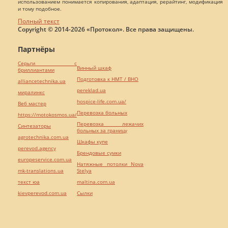
использованием понимается копирования, адаптация, рерайтинг, модификация
и тому подобное.
Полный текст
Copyright © 2014-2026 «Протокол». Все права защищены.
Партнёры
Серьги с
Винный шкаф
бриллиантами
Подготовка к НМТ / ВНО
alliancetechnika.ua
pereklad.ua
миралинкс
hospice-life.com.ua/
Веб мастер
Перевозка больных
https://motokosmos.ua/
Перевозка лежачих
Синтезаторы
больных за границу
agrotechnika.com.ua
Шкафы купе
perevod.agency
Брендовые сумки
europeservice.com.ua
Натяжные потолки Nova
mk-translations.ua
Stelya
текст юа
maltina.com.ua
kievperevod.com.ua
Cылки