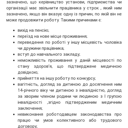
зазначено, що керівництво установи, підприємства чи
організації має звільнити працівника у строк , який ним
зазначено, якщо він вказує одну із причин, по якій він не
може продовжити роботу. Такими причинами є:
вихід на пенсію;
переїзд на нове місце проживання;
переведення по роботі у іншу місцевість чоловіка
чи дружини працівника;
вступ до навчального закладу;
неможливість проживання у даній місцевості по
стану здоров’я, що підтверджене медичною
довідкою;
прийняття на іншу роботу по конкурсу;
вагітність, догляд за дитиною до досягнення ним
14-річного віку чи дитиною з інвалідністю, догляд
за хворим членом родини чи людиною з І групою
інвалідності ,згідно підтвердженим медичним
заключення;
невиконання роботодавцем законодавства про
працю чи умов колективного або трудового
договору;