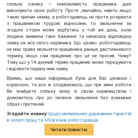
спільну ознаку – неможливість працівника далі
виконувати свою роботу. Проте ,звичайно, навіть якщо
таких причин немає, а роботодавець не проти розірвати
з працівником трудові відносини, то звільнення за
згодою сторін може відбутись у той же день, коли
людина виявила таке бажання та написала відповідну
заяву на ім’я свого керівника. Що цікаво: роботодавець
не має права звільняти працівника раніше двотижневого
терміну, якщо сам працівник про це не просив. Чому?
Тому що у 14-денний термін працівник може передумати
і відізвати подану ним заяву.
Віримо, що наша інформація була для Вас цікавою і
корисною, та все ж сподіваємось, що при зміні роботи
Ви знайдете спільну мову зі своїм керівництвом і
домовитесь про усі нюанси звільнення без взаємних
образ і претензій.
Згадайте новину:
Щодо мінімальних державних гарантій
в оплаті праці та обов‘язків роботодавців
Читати повністю