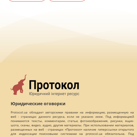
Юридические оговорки
Protocol.ua обладает авторскими правами на информацию, размещенную на
веб - страницах данного ресурса, если не указано иное. Под информацией
понимаются тексты, комментарии, статьи, фотоизображения, рисунки, ящик-
шота, сканы, видео, аудио, другие материалы. При использовании материалов,
размещенных на веб - страницах «Протокол» наличие гиперссылки открытого
для индексации поисковыми системами на protocol.ua обязательна. Под