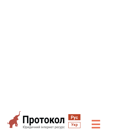
Рус
☰
Укр