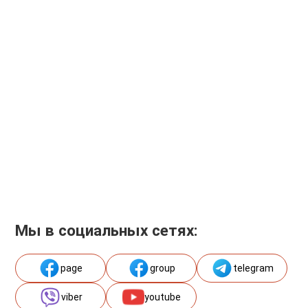
Мы в социальных сетях:
page
group
telegram
viber
youtube