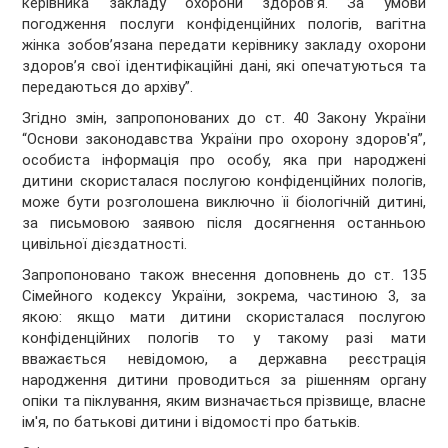
керівника закладу охорони здоров’я. За умови
погодження послуги конфіденційних пологів, вагітна
жінка зобов’язана передати керівнику закладу охорони
здоров’я свої ідентифікаційні дані, які опечатуються та
передаються до архіву”.
Згідно змін, запропонованих до ст. 40 Закону України
“Основи законодавства України про охорону здоров'я”,
особиста інформація про особу, яка при народжені
дитини скористалася послугою конфіденційних пологів,
може бути розголошена виключно їі біологічній дитині,
за письмовою заявою після досягнення останньою
цивільної дієздатності.
Запропоновано також внесення доповнень до ст. 135
Сімейного кодексу України, зокрема, частиною 3, за
якою: якщо мати дитини скористалася послугою
конфіденційних пологів то у такому разі мати
вважається невідомою, а державна реєстрація
народження дитини проводиться за рішенням органу
опіки та піклування, яким визначається прізвище, власне
ім'я, по батькові дитини і відомості про батьків.