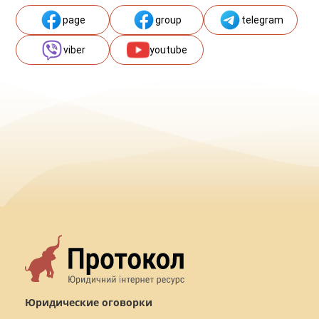
page
group
telegram
viber
youtube
Юридические оговорки