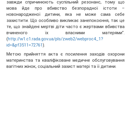
завжди спричинюють суспільний резонанс, тому що
мова йде про вбивство безпорадної істоти –
новонародженої дитини, яка не може сама себе
захистити. Що особливо викликає занепокоєння, так це
те, що знайдені мертві діти часто є жертвами вбивства
вчиненого їх власними матерями”.
(
http://w1.c1.rada.gov.ua/pls/zweb2/webproc4_1?
id=&pf3511=72761
).
Метою прийняття акта є посилення заходів охорони
материнства та кваліфіковане медичне обслуговування
вагітних жінок, соціальний захист матері та її дитини.