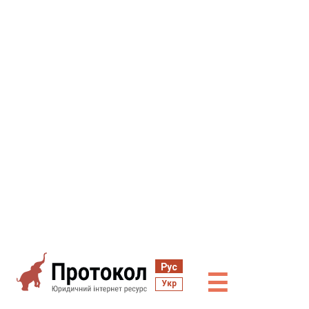
Рус
☰
Укр