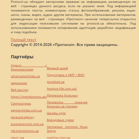
Protocol.ua обладает авторскими правами на информацию, размещенную на
веб - страницах данного ресурса, если не указано иное. Под информацией
понимаются тексты, комментарии, статьи, фотоизображения, рисунки, ящик-
шота, сканы, видео, аудио, другие материалы. При использовании материалов,
размещенных на веб - страницах «Протокол» наличие гиперссылки открытого
для индексации поисковыми системами на protocol.ua обязательна. Под
использованием понимается копирования, адаптация, рерайтинг, модификация
и тому подобное.
Полный текст
Copyright © 2014-2026 «Протокол». Все права защищены.
Партнёры
Серьги с
Винный шкаф
бриллиантами
Подготовка к НМТ / ВНО
alliancetechnika.ua
pereklad.ua
миралинкс
hospice-life.com.ua/
Веб мастер
Перевозка больных
https://motokosmos.ua/
Перевозка лежачих
Синтезаторы
больных за границу
agrotechnika.com.ua
Шкафы купе
perevod.agency
Брендовые сумки
europeservice.com.ua
Натяжные потолки Nova
mk-translations.ua
Stelya
текст юа
maltina.com.ua