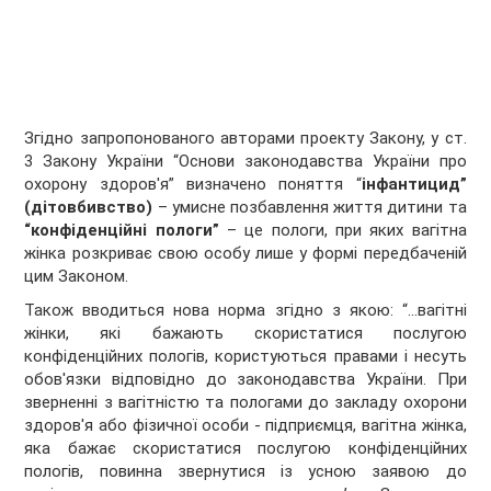
Згідно запропонованого авторами проекту Закону, у ст.
3 Закону України “Основи законодавства України про
охорону здоров'я” визначено поняття “
інфантицид”
(дітовбивство)
– умисне позбавлення життя дитини та
“конфіденційні пологи”
– це пологи, при яких вагітна
жінка розкриває свою особу лише у формі передбаченій
цим Законом.
Також вводиться нова норма згідно з якою: “…вагітні
жінки, які бажають скористатися послугою
конфіденційних пологів, користуються правами і несуть
обов'язки відповідно до законодавства України. При
зверненні з вагітністю та пологами до закладу охорони
здоров'я або фізичної особи - підприємця, вагітна жінка,
яка бажає скористатися послугою конфіденційних
пологів, повинна звернутися із усною заявою до