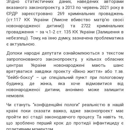
Згідно статистичних даних, наведених авторами
вказаного законопроекту, з 2013 по червень 2021 року в
ЄРДР зареєстровано: 269 кримінальних проваджень
(ст.117 КК України (Умисне вбивство матір'ю своєї
новонародженої дитини)) та 2722 кримінальних
провадження – за ч.1-2 ст. 135 КК України (Залишення в
небезпеці). Тому, на їхню думку, зазначена проблематика
є актуальною.
Допоки народні депутати ознайомлюються з текстом
запропонованого законопроекту, у кількох обласних
центрах України новонароджені мають шанс
врятуватися завдяки проекту «Вікно життя» або т.зв.
“бейбі-боксу” – це спеціальний пункт при пологовому
будинку, де жінка, яка хоче відмовитися від
новонародженої дитини, анонімно може залишити
немовля.
Чи стануть “конфіденційні пологи” реальністю в нашій
країні поки сказати важко, адже законопроект має
пройти всі стадії законодавчого процесу. Та навіть те,
що зроблено перший крок до протидії інфантициду є
позитивним моментом.