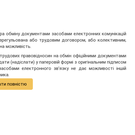
ура обміну документами засобами електронних комунікацій
врегульована або трудовим договором, або колективним,
на можливість.
н трудових правовідносин на обмін офіційними документами
ати (надіслати) у паперовій формі з оригінальним підписом
засобами електронного зв’язку не дає можливості іншій
ника.
ати повністю