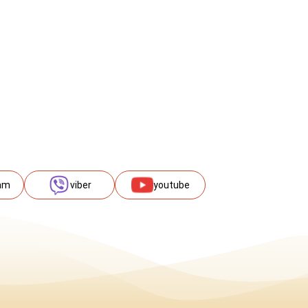
am
viber
youtube