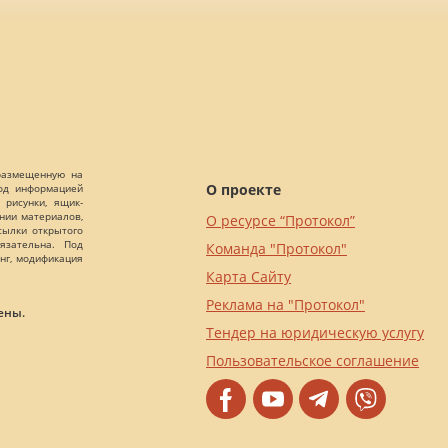
 размещенную на
О проекте
Под информацией
 рисунки, ящик-
ании материалов,
О ресурсе “Протокол”
сылки открытого
язательна. Под
Команда "Протокол"
нг, модификация
Карта Сайту
Реклама на "Протокол"
ены.
Тендер на юридическую услугу
Пользовательское соглашение