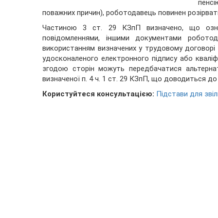
пенсі
поважних причин), роботодавець повинен розірвати
Частиною 3 ст. 29 КЗпП визначено, що ознай
повідомленнями, іншими документами роботод
використанням визначених у трудовому договорі 
удосконаленого електронного підпису або кваліф
згодою сторін можуть передбачатися альтернати
визначеної п. 4 ч. 1 ст. 29 КЗпП, що доводиться д
Користуйтеся консультацією:
Підстави для звіл