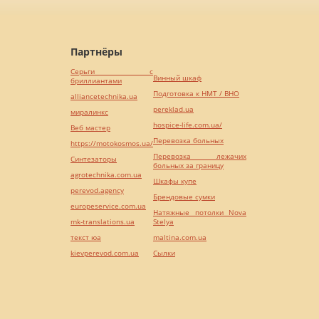
Партнёры
Серьги с
Винный шкаф
бриллиантами
Подготовка к НМТ / ВНО
alliancetechnika.ua
pereklad.ua
миралинкс
hospice-life.com.ua/
Веб мастер
Перевозка больных
https://motokosmos.ua/
Перевозка лежачих
Синтезаторы
больных за границу
agrotechnika.com.ua
Шкафы купе
perevod.agency
Брендовые сумки
europeservice.com.ua
Натяжные потолки Nova
mk-translations.ua
Stelya
текст юа
maltina.com.ua
kievperevod.com.ua
Cылки