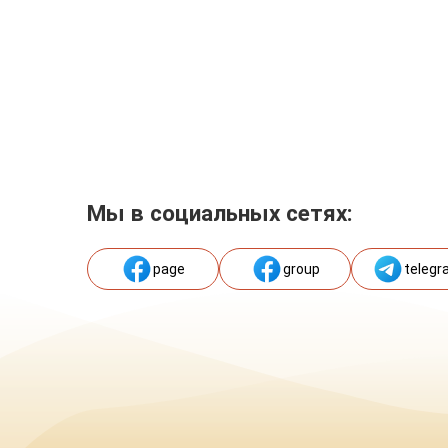
Мы в социальных сетях:
page
group
telegr