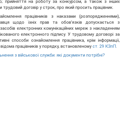
ю; прийняття на роботу за конкурсом, а також з інших
 трудовий договір у строк, про який просить працівник.
омлення працівників з наказами (розпорядженнями),
авця щодо їхніх прав та обов’язків допускається з
засобів електронних комунікаційних мереж з накладенням
ікованого електронного підпису. У трудовому договорі за
вні способи ознайомлення працівника, крім інформації,
о відома працівників у порядку, встановленому
ст. 29 КЗпП
.
ьнення з військової служби: які документи потрібні?