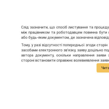
Слід зазначити, що спосіб листування та процед
між працівником та роботодавцем повинна бути 
або будь-яким документом, де зазначена відповід
Тому, у разі відсутності попередньої згоди сторі
засобами електронного зв’язку, заяву доцільно под
автора документу, оскільки направлення заяви 
стороні встановити справжнє волевиявлення заяв
Чит