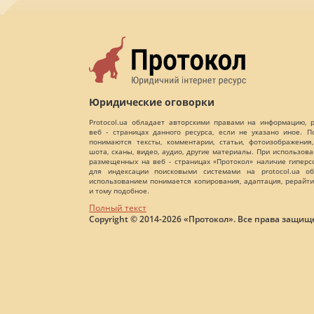
Юридические оговорки
Protocol.ua обладает авторскими правами на информацию,
веб - страницах данного ресурса, если не указано иное. 
понимаются тексты, комментарии, статьи, фотоизображения,
шота, сканы, видео, аудио, другие материалы. При использов
размещенных на веб - страницах «Протокол» наличие гиперс
для индексации поисковыми системами на protocol.ua об
использованием понимается копирования, адаптация, рерайти
и тому подобное.
Полный текст
Copyright © 2014-2026 «Протокол». Все права защищ