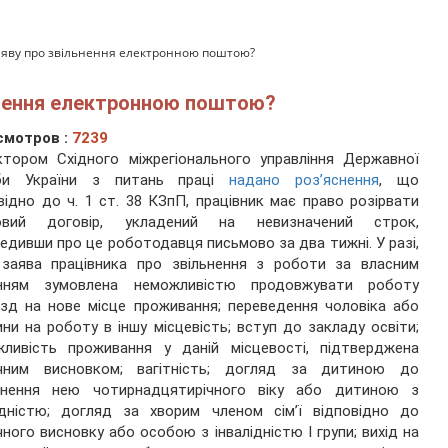
аяву про звільнення електронною поштою?
ьнення електронною поштою?
смотров :
7239
ктором Східного міжрегіонального управління Державної
би України з питань праці
надано роз’яснення
, що
відно до ч. 1 ст. 38 КЗпП, працівник має право розірвати
овий договір, укладений на невизначений строк,
едивши про це роботодавця письмово за два тижні. У разі,
 заява працівника про звільнення з роботи за власним
нням зумовлена неможливістю продовжувати роботу
їзд на нове місце проживання; переведення чоловіка або
ни на роботу в іншу місцевість; вступ до закладу освіти;
жливість проживання у даній місцевості, підтверджена
чним висновком; вагітність; догляд за дитиною до
гнення нею чотирнадцятирічного віку або дитиною з
ідністю; догляд за хворим членом сім’ї відповідно до
ного висновку або особою з інвалідністю I групи; вихід на