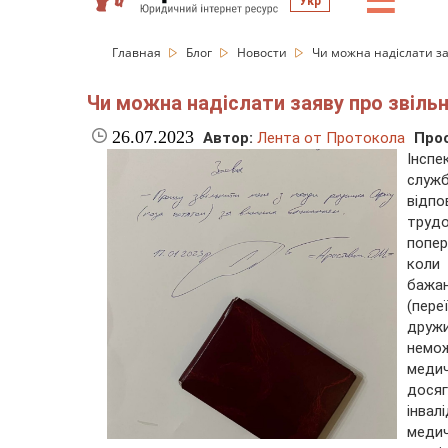
☰
Укр
Главная
Блог
Новости
Чи можна надіслати з
Чи можна надіслати заяву про звіл
26.07.2023
Автор:
Лента от Протокола
Про
Інспе
служ
відпо
труд
попер
коли
бажа
(пере
дружи
немо
меди
дося
інвал
медич