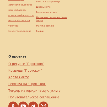
больных за границу
agrotechnika.com.ua
Шкафы купе
perevod.agency
Брендовые сумки
europeservice.com.ua
Натяжные потолки Nova
mk-translations.ua
Stelya
текст юа
maltina.com.ua
kievperevod.com.ua
Cылки
О проекте
О ресурсе “Протокол”
Команда "Протокол"
Карта Сайту
Реклама на "Протокол"
Тендер на юридическую услугу
Пользовательское соглашение