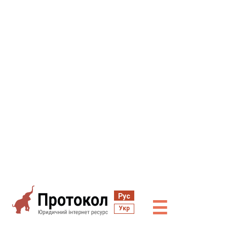
Рус
☰
Укр