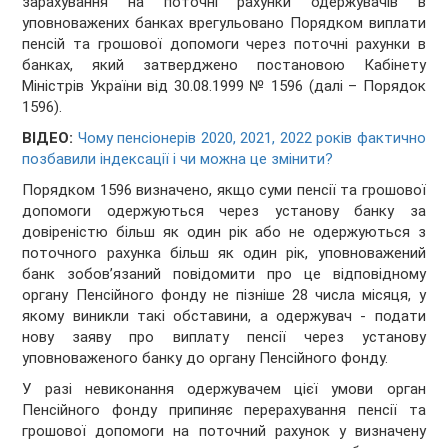
зарахування на поточні рахунки одержувачів в
уповноважених банках врегульовано Порядком виплати
пенсій та грошової допомоги через поточні рахунки в
банках, який затверджено постановою Кабінету
Міністрів України від 30.08.1999 № 1596 (далі – Порядок
1596).
ВІДЕО:
Чому пенсіонерів 2020, 2021, 2022 років фактично
позбавили індексації і чи можна це змінити?
Порядком 1596 визначено, якщо суми пенсії та грошової
допомоги одержуються через установу банку за
довіреністю більш як один рік або не одержуються з
поточного рахунка більш як один рік, уповноважений
банк зобов’язаний повідомити про це відповідному
органу Пенсійного фонду не пізніше 28 числа місяця, у
якому виникли такі обставини, а одержувач - подати
нову заяву про виплату пенсії через установу
уповноваженого банку до органу Пенсійного фонду.
У разі невиконання одержувачем цієї умови орган
Пенсійного фонду припиняє перерахування пенсії та
грошової допомоги на поточний рахунок у визначену