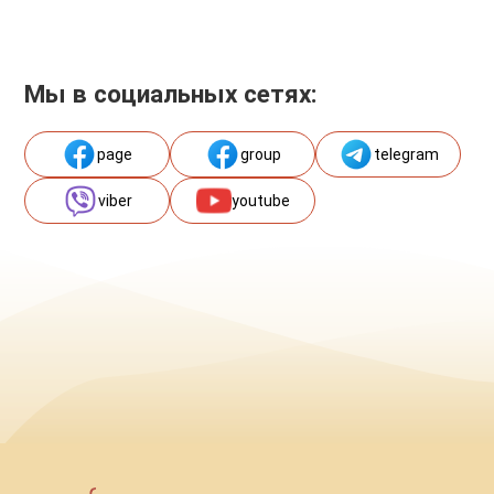
Мы в социальных сетях:
page
group
telegram
viber
youtube