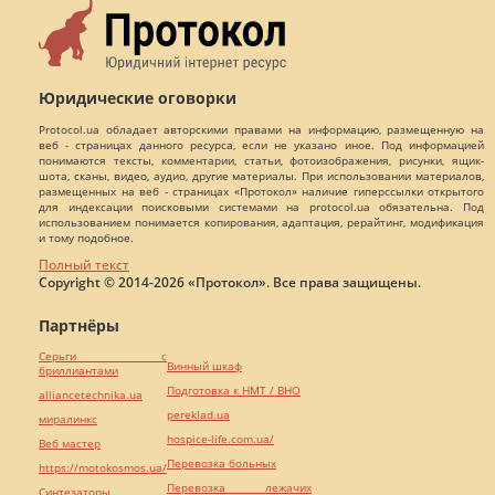
Юридические оговорки
Protocol.ua обладает авторскими правами на информацию, размещенную на
веб - страницах данного ресурса, если не указано иное. Под информацией
понимаются тексты, комментарии, статьи, фотоизображения, рисунки, ящик-
шота, сканы, видео, аудио, другие материалы. При использовании материалов,
размещенных на веб - страницах «Протокол» наличие гиперссылки открытого
для индексации поисковыми системами на protocol.ua обязательна. Под
использованием понимается копирования, адаптация, рерайтинг, модификация
и тому подобное.
Полный текст
Copyright © 2014-2026 «Протокол». Все права защищены.
Партнёры
Серьги с
Винный шкаф
бриллиантами
Подготовка к НМТ / ВНО
alliancetechnika.ua
pereklad.ua
миралинкс
hospice-life.com.ua/
Веб мастер
Перевозка больных
https://motokosmos.ua/
Перевозка лежачих
Синтезаторы