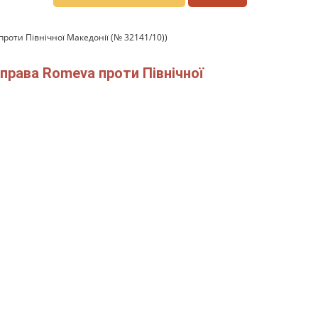
роти Північної Македонії (№ 32141/10))
права Romeva проти Північної