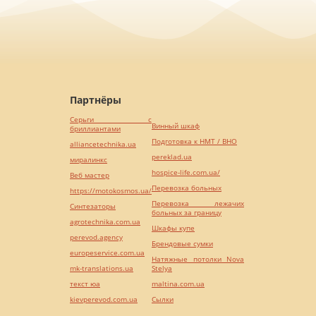
Партнёры
Серьги с
Винный шкаф
бриллиантами
Подготовка к НМТ / ВНО
alliancetechnika.ua
pereklad.ua
миралинкс
hospice-life.com.ua/
Веб мастер
Перевозка больных
https://motokosmos.ua/
Перевозка лежачих
Синтезаторы
больных за границу
agrotechnika.com.ua
Шкафы купе
perevod.agency
Брендовые сумки
europeservice.com.ua
Натяжные потолки Nova
mk-translations.ua
Stelya
текст юа
maltina.com.ua
kievperevod.com.ua
Cылки