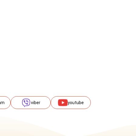
am
viber
youtube