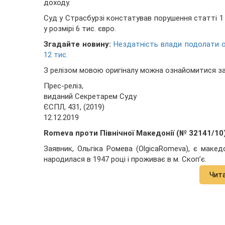
доходу.
Суд у Страсбурзі констатував порушення статті 
у розмірі 6 тис. євро.
Згадайте новину:
Нездатність влади подолати о
12 тис.
З релізом мовою оригіналу можна ознайомитися з
Прес-реліз,
виданий Секретарем Суду
ЄСПЛ, 431, (2019)
12.12.2019
Romeva
проти Північної Македонії (№ 32141/10
Заявник, Ольгіка Ромева (OlgicaRomeva), є маке
народилася в 1947 році і проживає в м. Скоп’є.
Чит