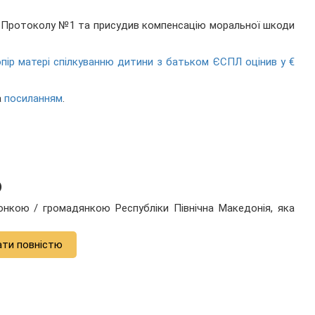
1 Протоколу №1 та присудив компенсацію моральної шкоди
пір матері спілкуванню дитини з батьком ЄСПЛ оцінив у €
а
посиланням
.
)
донкою / громадянкою Республіки Північна Македонія, яка
ати повністю