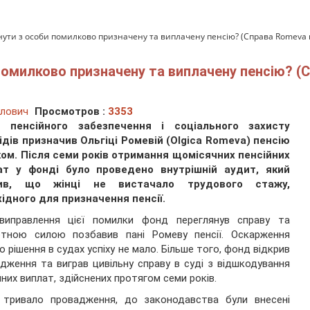
ути з особи помилково призначену та виплачену пенсію? (Справа Romeva п
омилково призначену та виплачену пенсію? (С
лович
Просмотров :
3353
 пенсійного забезпечення і соціального захисту
ідів призначив Ольгіці Ромевій (Olgica Romeva) пенсію
ком. Після семи років отримання щомісячних пенсійних
ат у фонді було проведено внутрішній аудит, який
ив, що жінці не вистачало трудового стажу,
ідного для призначення пенсії.
виправлення цієї помилки фонд переглянув справу та
отною силою позбавив пані Ромеву пенсії. Оскарження
о рішення в судах успіху не мало. Більше того, фонд відкрив
дження та виграв цивільну справу в суді з відшкодування
йних виплат, здійснених протягом семи років.
 тривало провадження, до законодавства були внесені