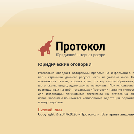
Юридические оговорки
Protocol.ua обладает авторскими правами на информацию,
веб - страницах данного ресурса, если не указано иное. 
понимаются тексты, комментарии, статьи, фотоизображения,
шота, сканы, видео, аудио, другие материалы. При использов
размещенных на веб - страницах «Протокол» наличие гиперс
для индексации поисковыми системами на protocol.ua об
использованием понимается копирования, адаптация, рерайти
и тому подобное.
Полный текст
Copyright © 2014-2026 «Протокол». Все права защищ