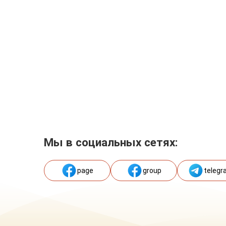
Мы в социальных сетях:
page
group
telegr