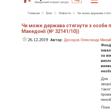
☰
Укр
Главная
Блог
Новости
Чи може держава стягн
Чи може держава стягнути з особи п
Македонії (№ 32141/10))
26.12.2019
Автор:
Дроздов Олександр Михай
Фонд
інвал
за ві
випл
вияв
необх
Для 
звор
таког
прова
пенсі
Поки