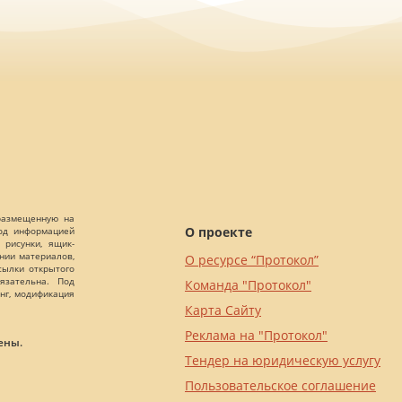
 размещенную на
О проекте
Под информацией
 рисунки, ящик-
ании материалов,
О ресурсе “Протокол”
сылки открытого
язательна. Под
Команда "Протокол"
нг, модификация
Карта Сайту
Реклама на "Протокол"
ены.
Тендер на юридическую услугу
Пользовательское соглашение