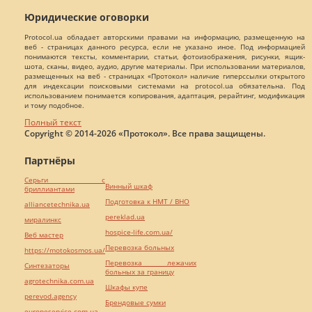
Юридические оговорки
Protocol.ua обладает авторскими правами на информацию, размещенную на
веб - страницах данного ресурса, если не указано иное. Под информацией
понимаются тексты, комментарии, статьи, фотоизображения, рисунки, ящик-
шота, сканы, видео, аудио, другие материалы. При использовании материалов,
размещенных на веб - страницах «Протокол» наличие гиперссылки открытого
для индексации поисковыми системами на protocol.ua обязательна. Под
использованием понимается копирования, адаптация, рерайтинг, модификация
и тому подобное.
Полный текст
Copyright © 2014-2026 «Протокол». Все права защищены.
Партнёры
Серьги с
Винный шкаф
бриллиантами
Подготовка к НМТ / ВНО
alliancetechnika.ua
pereklad.ua
миралинкс
hospice-life.com.ua/
Веб мастер
Перевозка больных
https://motokosmos.ua/
Перевозка лежачих
Синтезаторы
больных за границу
agrotechnika.com.ua
Шкафы купе
perevod.agency
Брендовые сумки
europeservice.com.ua