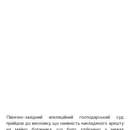
Північно-західний апеляційний господарський суд
прийшов до висновку, що наявність накладеного арешту
на майно боржника, що було здійснено у межах