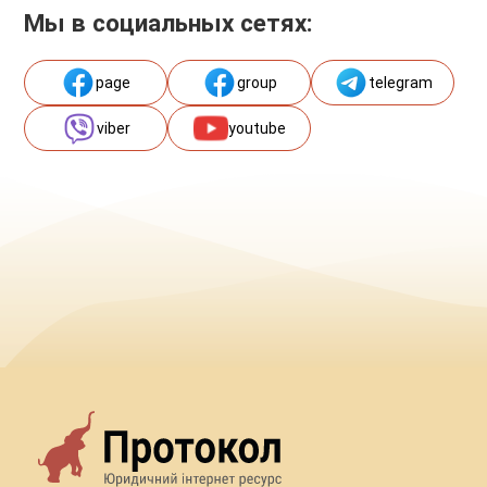
Мы в социальных сетях:
page
group
telegram
viber
youtube