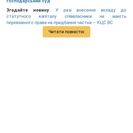
господарський суд
Згадайте новину:
У разі внесення вкладу до
статутного капіталу співвласники не мають
переважного права на придбання частки – КЦС ВС
Читати повністю