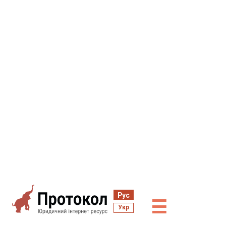
Рус
☰
Укр