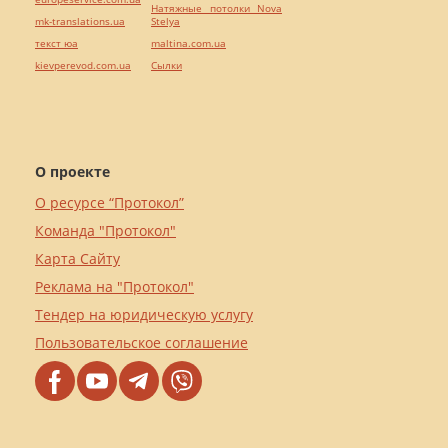
Натяжные потолки Nova
mk-translations.ua
Stelya
текст юа
maltina.com.ua
kievperevod.com.ua
Cылки
О проекте
О ресурсе “Протокол”
Команда "Протокол"
Карта Сайту
Реклама на "Протокол"
Тендер на юридическую услугу
Пользовательское соглашение