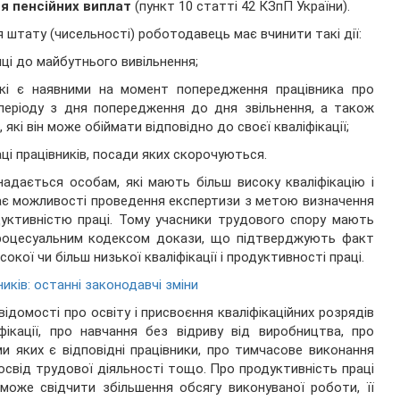
я пенсійних виплат
(пункт 10 статті 42 КЗпП України).
я штату (чисельності) роботодавець має вчинити такі дії:
сяці до майбутнього вивільнення;
 які є наявними на момент попередження працівника про
періоду з дня попередження до дня звільнення, а також
які він може обіймати відповідно до своєї кваліфікації;
раці працівників, посади яких скорочуються.
надається особам, які мають більш високу кваліфікацію і
кає можливості проведення експертизи з метою визначення
одуктивністю праці. Тому учасники трудового спору мають
процесуальним кодексом докази, що підтверджують факт
сокої чи більш низької кваліфікації і продуктивності праці.
ників: останні законодавчі зміни
домості про освіту і присвоєння кваліфікаційних розрядів
ліфікації, про навчання без відриву від виробництва, про
ми яких є відповідні працівники, про тимчасове виконання
досвід трудової діяльності тощо. Про продуктивність праці
може свідчити збільшення обсягу виконуваної роботи, її