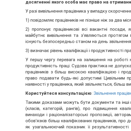
досягненні якого особа має право на отриманн
У разі вивільнення працівника у випадку скороченн
1) повідомляє працівників не пізніше ніж за два мі
2) пропонує працівникові всі вакантні посади,
майбутнє вивільнення та з'являються протягом 
існують безпосередньо станом на день звільнення, 
3) визначає рівень кваліфікації і продуктивності п
У першу чергу перевага на залишення на роботі 
продуктивність праці. Судова практика не допус
працівників з більш високою кваліфікацією і пр
право подавати будь-які допустимі Цивільним 
наявності у працівника, який звільняється, більш ви
Користуйтеся консультацією
:
Звільнення праців
Такими доказами можуть бути документи та інші ві
(класів, категорій, рангів), про підвищення ква
винаходи і раціоналізаторські пропозиції, автора
обов'язків більш кваліфікованих працівників, про 
як узагальнюючий показник її результативності 