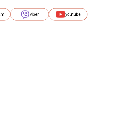
am
viber
youtube