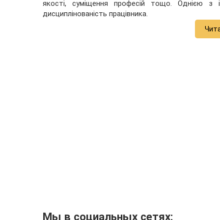
якості, суміщення професій тощо. Однією з і
дисциплінованість працівника.
Чит
Мы в социальных сетях: