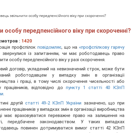
вець звільнити особу передпенсійного віку при скороченні?
 особу передпенсійного віку при скороченні?
смотров :
1420
рація профспілок
повідомляє
, що на
«профспілкову гарячу
звернулися із запитанням, чи має роботодавець право
нити особу передпенсійного віку у разі скорочення.
вий договір, укладений на невизначений строк, може бути
рваний роботодавцем у випадку змін в організації
ництва і праці, в тому числі скорочення чисельності або
у працівників, відповідно до
пункту 1 статті 40 КЗпП
ни
.
тині другій
статті 49-2 КЗпП України
зазначено, що при
ьненні працівників у випадках змін в організації виробництва
ці має враховуватися переважне право на залишення на
ті, передбачене законодавством. У таких випадках
тодавець повинен дотримуватися вимог статті 42 КЗпП