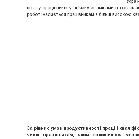
Украї
штату працівників у зв’язку зі змінами в організ
роботі надається працівникам з більш високою ква
За рівних умов продуктивності праці і кваліфі
числі працівникам, яким залишилося менше