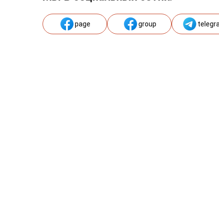
page
group
telegr