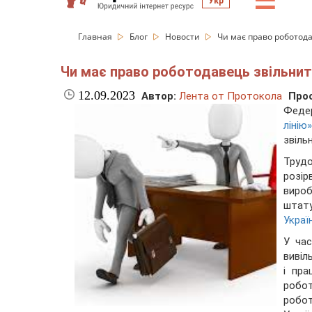
☰
Укр
Главная
Блог
Новости
Чи має право роботода
Чи має право роботодавець звільнити
12.09.2023
Автор:
Лента от Протокола
Про
Феде
лінію»
звіль
Трудо
розі
вироб
штат
Украї
У час
вивіл
і пра
робо
робо