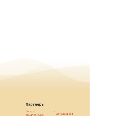
Партнёры
Серьги с
Винный шкаф
бриллиантами