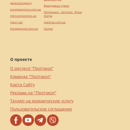
perevod.agency
Брендовые сумки
europeservice.com.ua
Натяжные потолки Nova
mk-translations.ua
Stelya
текст юа
maltina.com.ua
kievperevod.com.ua
Cылки
О проекте
О ресурсе “Протокол”
Команда "Протокол"
Карта Сайту
Реклама на "Протокол"
Тендер на юридическую услугу
Пользовательское соглашение