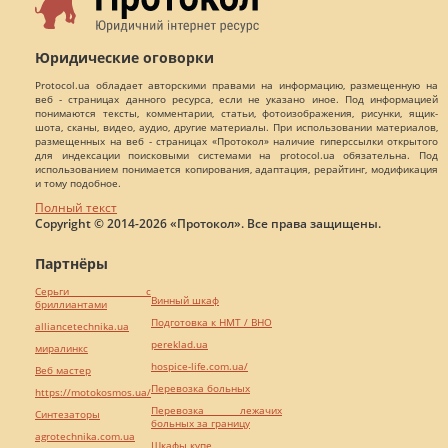
Юридические оговорки
Protocol.ua обладает авторскими правами на информацию, размещенную на
веб - страницах данного ресурса, если не указано иное. Под информацией
понимаются тексты, комментарии, статьи, фотоизображения, рисунки, ящик-
шота, сканы, видео, аудио, другие материалы. При использовании материалов,
размещенных на веб - страницах «Протокол» наличие гиперссылки открытого
для индексации поисковыми системами на protocol.ua обязательна. Под
использованием понимается копирования, адаптация, рерайтинг, модификация
и тому подобное.
Полный текст
Copyright © 2014-2026 «Протокол». Все права защищены.
Партнёры
Серьги с
Винный шкаф
бриллиантами
Подготовка к НМТ / ВНО
alliancetechnika.ua
pereklad.ua
миралинкс
hospice-life.com.ua/
Веб мастер
Перевозка больных
https://motokosmos.ua/
Перевозка лежачих
Синтезаторы
больных за границу
agrotechnika.com.ua
Шкафы купе