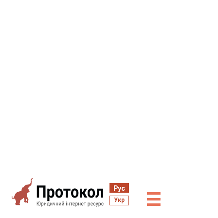
Рус
☰
Укр