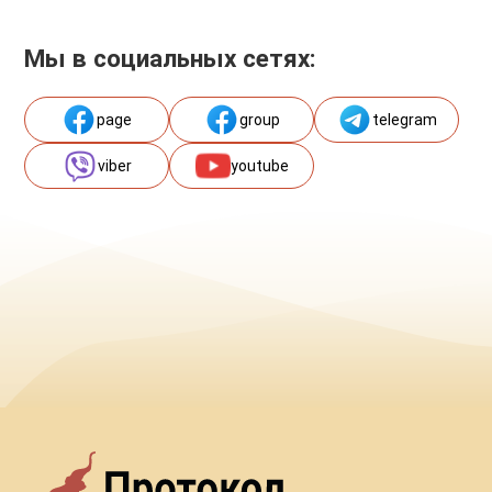
Мы в социальных сетях:
page
group
telegram
viber
youtube