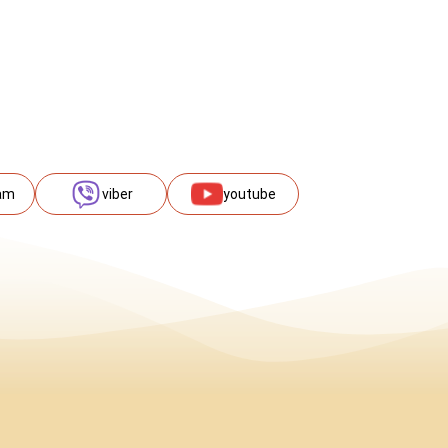
am
viber
youtube