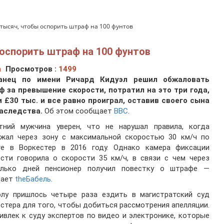
 тысяч, чтобы оспорить штраф на 100 фунтов
 оспорить штраф на 100 фунтов
а
Просмотров :
1499
анец по имени Ричард Кидуэл решил обжаловать
ф за превышение скорости, потратил на это три года,
и £30 тыс. и все равно проиграл, оставив своего сына
наследства.
Об этом сообщает
BBC
.
етний мужчина уверен, что не нарушал правила, когда
зжал через зону с максимальной скоростью 30 км/ч по
ге в Воркестер в 2016 году. Однако камера фиксации
сти говорила о скорости 35 км/ч, в связи с чем через
олько дней пенсионер получил повестку о штрафе —
дает
theБабель
.
элу пришлось четыре раза ездить в магистратский суд
стера для того, чтобы добиться рассмотрения апелляции.
ивлек к суду экспертов по видео и электронике, которые