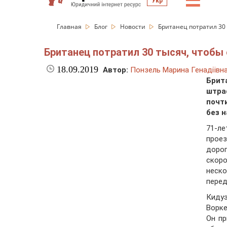
☰
Укр
Главная
Блог
Новости
Британец потратил 30
Британец потратил 30 тысяч, чтобы
18.09.2019
Автор:
Понзель Марина Генадіївн
Брит
штра
почт
без 
71-л
прое
доро
скоро
неск
пере
Киду
Ворке
Он пр