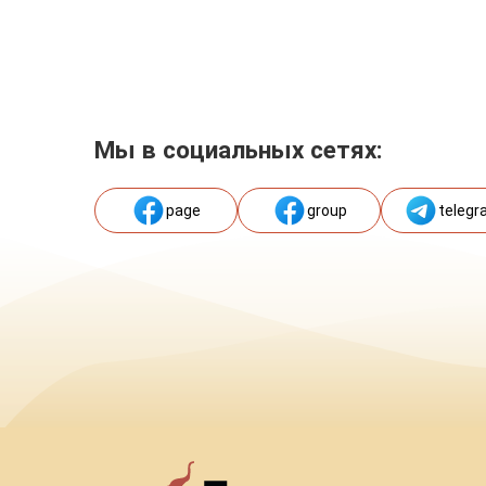
Мы в социальных сетях:
page
group
telegr