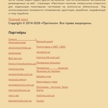
размещенных на веб - страницах «Протокол» наличие гиперссылки открытого
для индексации поисковыми системами на protocol.ua обязательна. Под
использованием понимается копирования, адаптация, рерайтинг, модификация
и тому подобное.
Полный текст
Copyright © 2014-2026 «Протокол». Все права защищены.
Партнёры
Серьги с
Винный шкаф
бриллиантами
Подготовка к НМТ / ВНО
alliancetechnika.ua
pereklad.ua
миралинкс
hospice-life.com.ua/
Веб мастер
Перевозка больных
https://motokosmos.ua/
Перевозка лежачих
Синтезаторы
больных за границу
agrotechnika.com.ua
Шкафы купе
perevod.agency
Брендовые сумки
europeservice.com.ua
Натяжные потолки Nova
mk-translations.ua
Stelya
текст юа
maltina.com.ua
kievperevod.com.ua
Cылки