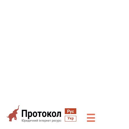
Рус
☰
Укр