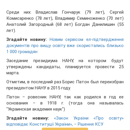
Среди них: Владислав Гончарук (79 лет), Сергей
Комисаренко (78 лет), Владимир Семиноженко (70 лет)
Анатолий Загородный (68 лет) Богдан Данилишин (55
лет).
Згадайте новину:
Новим сервісом ел-підтвердження
документів про вищу освіту вже скористались близько
1 000 громадян
Заседание президиума НАНУ, на котором будут
утверждены кандидаты, планируется провести 25
марта.
Отметим, в последний раз Борис Патон был переизбран
президентом НАНУ в 2015 году.
Патон – ровесник НАНУ, так как родился в год ее
основания – в 1918 г. (тогда она называлась
"Украинская академия наук")
Згадайте новину:
«Закон України «Про освіту»
відповідає Конституції України», – Рішення КСУ