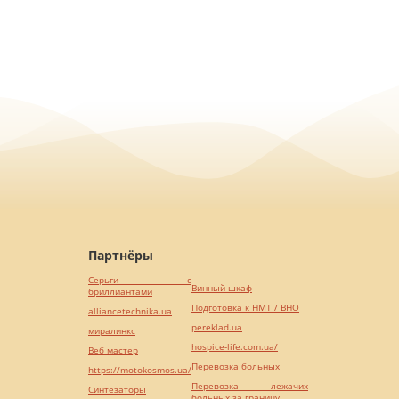
Партнёры
Серьги с
Винный шкаф
бриллиантами
Подготовка к НМТ / ВНО
alliancetechnika.ua
pereklad.ua
миралинкс
hospice-life.com.ua/
Веб мастер
Перевозка больных
https://motokosmos.ua/
Перевозка лежачих
Синтезаторы
больных за границу