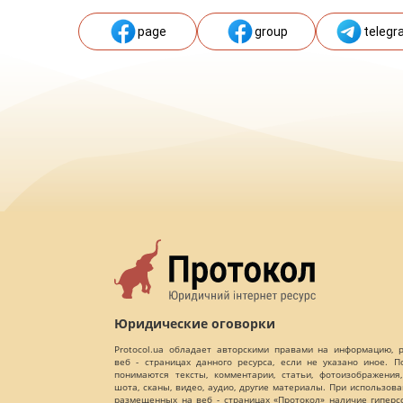
page
group
telegr
Юридические оговорки
Protocol.ua обладает авторскими правами на информацию,
веб - страницах данного ресурса, если не указано иное. 
понимаются тексты, комментарии, статьи, фотоизображения,
шота, сканы, видео, аудио, другие материалы. При использов
размещенных на веб - страницах «Протокол» наличие гиперс