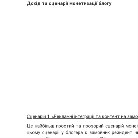
Дохід та сценарії монетизації блогу
Сценарій 1: «Рекламні інтеграції та контент на зам
Це найбільш простий та прозорий сценарій моне
цьому сценарії у блогера є замовник резидент ч