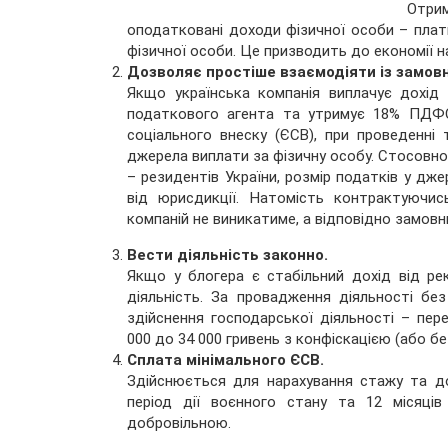
Отрим
оподатковані доходи фізичної особи – пла
фізичної особи. Це призводить до економії на
Дозволяє простіше взаємодіяти із замовн
Якщо українська компанія виплачує дохід 
податкового агента та утримує 18% ПДФО
соціального внеску (ЄСВ), при проведенні
джерела виплати за фізичну особу. Стосовно
– резидентів України, розмір податків у дже
від юрисдикції. Натомість контрактуючис
компаній не виникатиме, а відповідно замовн
Вести діяльність законно.
Якщо у блогера є стабільний дохід від ре
діяльність. За провадження діяльності бе
здійснення господарської діяльності – пер
000 до 34 000 гривень з конфіскацією (або бе
Сплата мінімального ЄСВ.
Здійснюється для нарахування стажу та до
період дії воєнного стану та 12 місяці
добровільною.