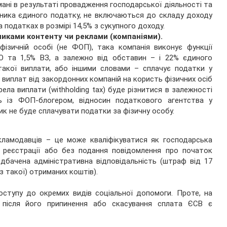
ані в результаті провадження господарської діяльності та
тника єдиного податку, не включаються до складу доходу
 податках в розмірі 14,5% з сукупного доходу.
иками контенту чи реклами (компаніями).
фізичній особі (не ФОП), така компанія виконує функції
 та 1,5% ВЗ, а залежно від обставин – і 22% єдиного
 такої виплати, або іншими словами – сплачує податки у
 виплат від закордонних компаній на користь фізичних осіб
рела виплати (withholding tax) буде різнитися в залежності
ь із ФОП-блогером, відносин податкового агентства у
ик не буде сплачувати податки за фізичну особу.
кламодавців – це може кваліфікуватися як господарська
з реєстрації або без подання повідомлення про початок
едбачена адміністративна відповідальність (штраф від 17
з такої) отриманих коштів).
ступу до окремих видів соціальної допомоги. Проте, на
в після його припинення або скасування сплата ЄСВ є