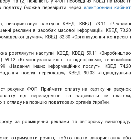
говору, та (2) наявність у ФОП необхідних КВЕД на момент
го податку (можна перевірити через
електронний кабінет
, використовує наступні КВЕД: КВЕД 73.11 «Рекламні
енні реклами в засобах масової інформації»; КВЕД 73.20
омадської думки»; КВЕД 82.30 «Організування конгресів і
ожна розглянути наступні КВЕД: КВЕД 59.11 «Виробництво
Д 59.12 «Компонування кіно- та відеофільмів, телевізійних
.99 «Надання інших інформаційних послуг»; КВЕД 74.20
«Надання послуг перекладу»; КВЕД 90.03 «Індивідуальна
нес» рахунки ФОП. Приймати оплату на картку чи рахунок
оплату від нерезидентів та надсилати їм платежі,
 з огляду на позицію податкових органів України.
городу за розміщення реклами та авторську винагороду.
оже отримувати роялті, тобто плату використання або