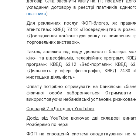
договір. Слід звернути увагу на: (1) предмет до
укладання договору в реєстрі платників єдино
платника
).
Для рекламних послуг ФОП-блогер, як правило
агентства»; КВЕД 73.12 «Посередництво в розміщ
«Дослідження кон’юнктури ринку та виявлення гр
торговельних виставок».
Також, залежно від виду діяльності блогера, м
кіно- та відеофільмів, телевізійних програм»; КВЕ
програм»; КВЕД 63.12 «Веб-портали»; КВЕД 63
«Діяльність у сфері фотографії»; КВЕД 74.30 
мистецька діяльність».
Оплату потрібно отримувати на банківські «біз
фізичної особи забороняється. Отримувати 
використовуючи небанківські установи, ризиковано
Сценарій 2: «Дохід від YouTube»
Дохід від YouTube включає дві складові: вина
Розберемо по черзі.
ФОП на спрощеній системі оподаткування не м