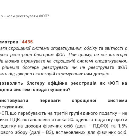
ер – коли реєструвати ФОП?
смотров :
4435
аги спрощеної системи оподаткування, обліку та звітності є
ною реєстрації блогером ФОП. При цьому, не всі категорії
ів можна отримувати на спрощеній системі оподаткування.
, рішення блогера реєструвати чи не реєструвати ФОП
ить від джерел і категорій отримуваних ним доходів.
озволить блогеру офіційна реєстрація як ФОП на
щеній системі оподаткування?
ористовувати переваги спрощеної системи
аткування.
ОП, що перебувають на третій групі єдиного податку – не
иків ПДВ, встановлена ставка 5% єдиного податку проти
одатку на доходи фізичних осіб (далі – ПДФО) та 1,5%
кового збору (далі – ВЗ), встановлених для фізичних осіб.