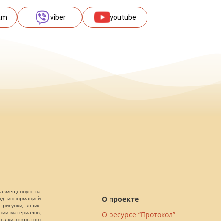
am
viber
youtube
 размещенную на
О проекте
Под информацией
 рисунки, ящик-
ании материалов,
О ресурсе “Протокол”
сылки открытого