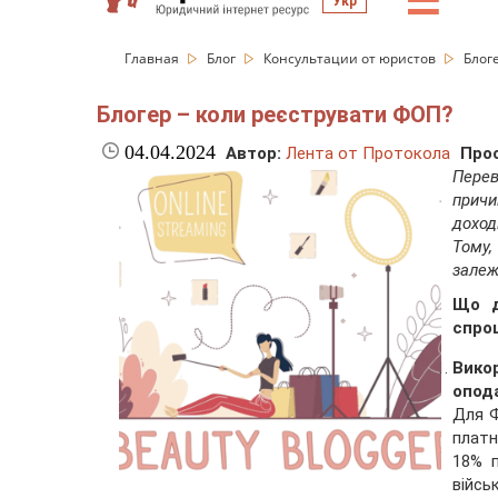
☰
Укр
Главная
Блог
Консультации от юристов
Блог
Блогер – коли реєструвати ФОП?
04.04.2024
Автор:
Лента от Протокола
Про
Перев
причи
доход
Тому
залеж
Що д
спро
Вик
опод
Для Ф
платн
18% п
війсь