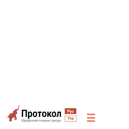
Рус
☰
Укр