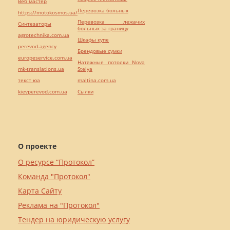
Веб мастер
Перевозка больных
https://motokosmos.ua/
Перевозка лежачих
Синтезаторы
больных за границу
agrotechnika.com.ua
Шкафы купе
perevod.agency
Брендовые сумки
europeservice.com.ua
Натяжные потолки Nova
mk-translations.ua
Stelya
текст юа
maltina.com.ua
kievperevod.com.ua
Cылки
О проекте
О ресурсе “Протокол”
Команда "Протокол"
Карта Сайту
Реклама на "Протокол"
Тендер на юридическую услугу