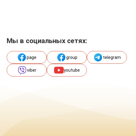
Мы в социальных сетях:
page
group
telegram
viber
youtube