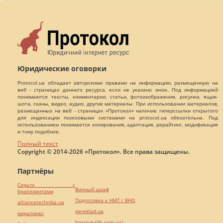
Юридические оговорки
Protocol.ua обладает авторскими правами на информацию, размещенную на
веб - страницах данного ресурса, если не указано иное. Под информацией
понимаются тексты, комментарии, статьи, фотоизображения, рисунки, ящик-
шота, сканы, видео, аудио, другие материалы. При использовании материалов,
размещенных на веб - страницах «Протокол» наличие гиперссылки открытого
для индексации поисковыми системами на protocol.ua обязательна. Под
использованием понимается копирования, адаптация, рерайтинг, модификация
и тому подобное.
Полный текст
Copyright © 2014-2026 «Протокол». Все права защищены.
Партнёры
Серьги с
Винный шкаф
бриллиантами
Подготовка к НМТ / ВНО
alliancetechnika.ua
pereklad.ua
миралинкс
hospice-life.com.ua/