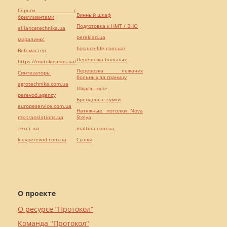
Серьги с
Винный шкаф
бриллиантами
Подготовка к НМТ / ВНО
alliancetechnika.ua
pereklad.ua
миралинкс
hospice-life.com.ua/
Веб мастер
Перевозка больных
https://motokosmos.ua/
Перевозка лежачих
Синтезаторы
больных за границу
agrotechnika.com.ua
Шкафы купе
perevod.agency
Брендовые сумки
europeservice.com.ua
Натяжные потолки Nova
mk-translations.ua
Stelya
текст юа
maltina.com.ua
kievperevod.com.ua
Cылки
О проекте
О ресурсе “Протокол”
Команда "Протокол"