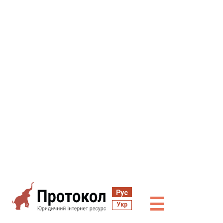
Рус
☰
Укр