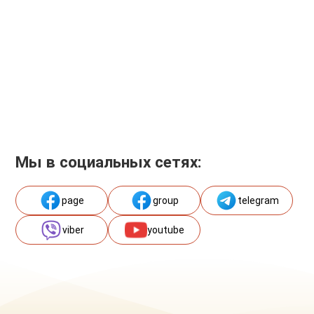
Мы в социальных сетях:
page
group
telegram
viber
youtube