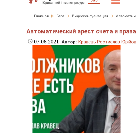
☰
Укр
Главная
Блог
Видеоконсультация
Автоматиче
Автоматический арест счета и прав
07.06.2021
Автор:
Кравець Ростислав Юрійо