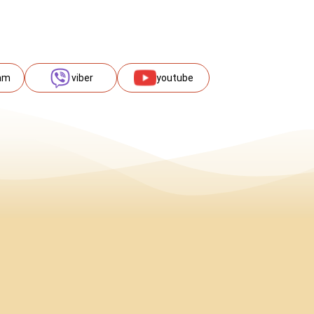
am
viber
youtube