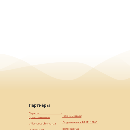
Партнёры
Серьги с
Винный шкаф
бриллиантами
Подготовка к НМТ / ВНО
alliancetechnika.ua
pereklad.ua
миралинкс