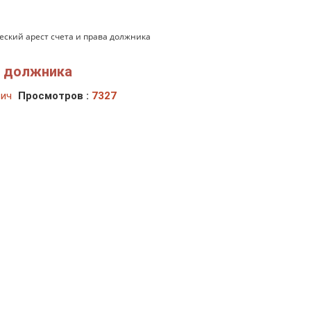
ский арест счета и права должника
а должника
вич
Просмотров :
7327