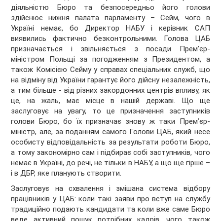
діяльністю Бюро та безпосередньо його голови
здійснює нижня палата парламенту – Сейм, чого в
Україні немає, бо Директор НАБУ і керівник САП
виявились фактично безконтрольними. Голова ЦАБ
призначається і звільняється з посади Прем’єр-
міністром Польщі за погодженням з Президентом, а
також Комісією Сейму у справах спеціальних служб, що
на відміну від України гарантує його дійсну незалежність,
а тим більше - від різних закордонних центрів впливу, як
це, на жаль, має місце в нашій державі. Що ще
заслуговує на увагу, то це призначення заступників
голови Бюро, бо їх призначає знову ж таки Прем’єр-
міністр, але, за поданням самого Голови ЦАБ, який несе
особисту відповідальність за результати роботи Бюро,
а тому закономірно сам і підбирає собі заступників, чого
немає в Україні, до речі, не тільки в НАБУ, а що ще гірше –
і в ДБР, яке планують створити.
Заслуговує на схвалення і змішана система відбору
працівників у ЦАБ: коли такі заяви про вступ на службу
традиційно подають кандидати та коли вже саме Бюро
веде активний пошук потрібних кадрів, чого також