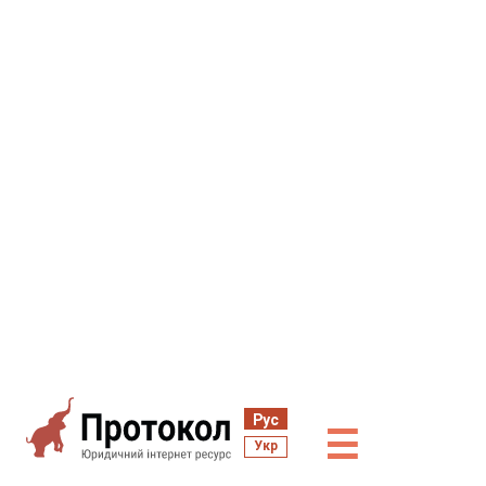
Рус
☰
Укр