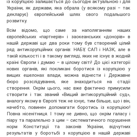
із корупцією залишається до сьогодні актуальною і для
України, як держави, яка обрала (у всякому разі – так
декларує) європейський шлях свого подальшого
розвитку.
Всім відомо, що саме за наполяганням наших
європейських «партнерів» і заокеанських «донорів» в
нашій державі ще два роки тому був створений цілий
ряд антикорупційних органів: НАБУ, САП і НАЗК, але в
такій кількості і в такому вигляді, яких не існує в жодній
країні Європи і думаю – в цілому світі! До цієї категорії
нових органів, які покликані боротися із корупцією у
вищих ешелонах влади, можна віднести і Державне
бюро розслідування, яке знаходиться на стадії
створення. Окрім цього, нас вже фактично примусили
створити і так званий «Вищий антикорупційний суд»,
аналогу якому в Європі теж не існує, тим більше, що і він,
начебто, повинен допомагати боротись із корупцією!
Повна нісенітниця. І тому не дивно, що окрім галасу і
піару та паралельно з цим – систематичного порушення
норм Конституції та законів України, відчутних
результатів у боротьбі з корупцією в нашій державі