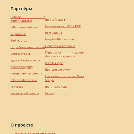
Партнёры
Серьги с
Винный шкаф
бриллиантами
Подготовка к НМТ / ВНО
alliancetechnika.ua
pereklad.ua
миралинкс
hospice-life.com.ua/
Веб мастер
Перевозка больных
https://motokosmos.ua/
Перевозка лежачих
Синтезаторы
больных за границу
agrotechnika.com.ua
Шкафы купе
perevod.agency
Брендовые сумки
europeservice.com.ua
Натяжные потолки Nova
mk-translations.ua
Stelya
текст юа
maltina.com.ua
kievperevod.com.ua
Cылки
О проекте