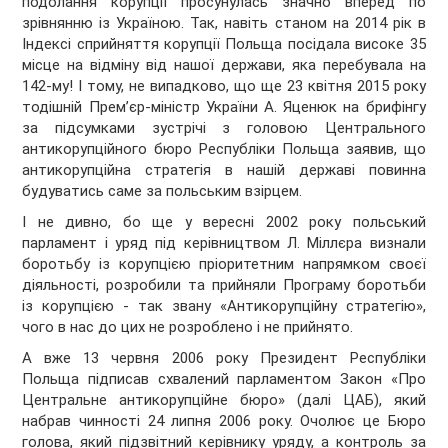
подолання корупції просунулась значно вперед по
зрівнянню із Україною. Так, навіть станом на 2014 рік в
Індексі сприйняття корупції Польща посідала високе 35
місце на відміну від нашої держави, яка перебувала на
142-му! І тому, не випадково, що ще 23 квітня 2015 року
тодішній Прем’єр-міністр України А. Яценюк на брифінгу
за підсумками зустрічі з головою Центрального
антикорупційного бюро Республіки Польща заявив, що
антикорупційна стратегія в нашій державі повинна
будуватись саме за польським взірцем.
І не дивно, бо ще у вересні 2002 року польський
парламент і уряд під керівництвом Л. Міллєра визнали
боротьбу із корупцією пріоритетним напрямком своєї
діяльності, розробили та прийняли Програму боротьби
із корупцією - так звану «Антикорупційну стратегію»,
чого в нас до цих не розроблено і не прийнято.
А вже 13 червня 2006 року Президент Республіки
Польща підписав схвалений парламентом Закон «Про
Центральне антикорупційне бюро» (далі ЦАБ), який
набрав чинності 24 липня 2006 року. Очолює це Бюро
голова, який підзвітний керівнику уряду, а контроль за