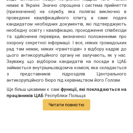
немає в Україні. Значно спрощена і система прийняття
(призначення) на службу, яка полягає виключно в
проведенні кваліфікаційного іспиту, а саме: подачі
кандидатом необхідних документів, які підтверджують
необхідну освіту і кваліфікацію, проходження співбесіди
та здійснення перевірки, визначеної положеннями про
охорону секретної інформації. І все, ніяких громадських
рад там немає, ніяких «гранітоїдів» з відбору кадрів до
цього антикорупційного органу не залучають, як у нас.
Зауважу, що відбором кандидатів на посади в ЦАБ
займається внутрішньовідомча комісія, яка складається
з представників підрозділів Центрального
антикорупційного бюро під керівництвом його Голови.
Ще більш цікавими є самі
функції, які покладаються на
працівників ЦАБ
Республіки Польща:
Читати повністю