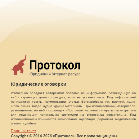
Юридические оговорки
Protocol.ua обладает авторскими правами на информацию, размещенную на
веб - страницах данного ресурса, если не указано иное. Под информацией
понимаются тексты, комментарии, статьи, фотоизображения, рисунки, ящик-
шота, сканы, видео, аудио, другие материалы. При использовании материалов,
размещенных на веб - страницах «Протокол» наличие гиперссылки открытого
для индексации поисковыми системами на protocol.ua обязательна. Под
использованием понимается копирования, адаптация, рерайтинг, модификация
и тому подобное.
Полный текст
Copyright © 2014-2026 «Протокол». Все права защищены.