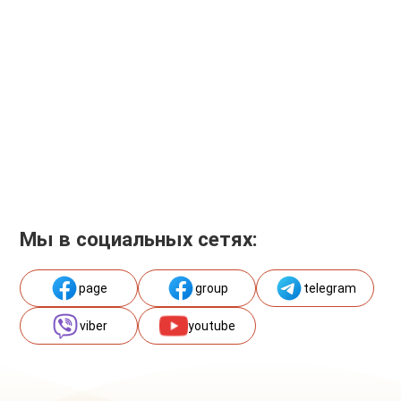
Мы в социальных сетях:
page
group
telegram
viber
youtube