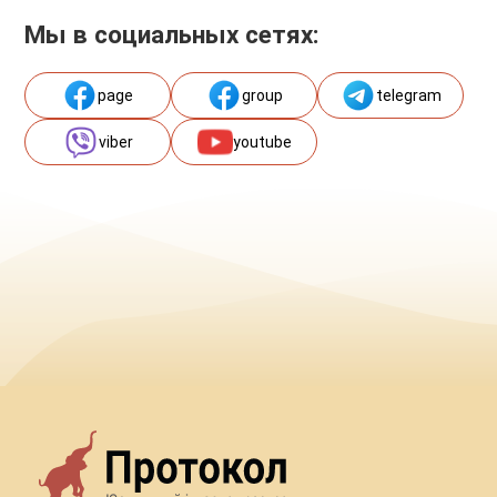
Мы в социальных сетях:
page
group
telegram
viber
youtube