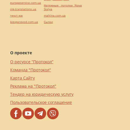
europeservice.com.ua
Натяжные потолки Nova
mk-translations.ua
Stelya
текст юа
maltina.com.ua
kievperevod.com.ua
Cылки
О проекте
О ресурсе “Протокол”
Команда "Протокол"
Карта Сайту
Реклама на "Протокол"
Тендер на юридическую услугу
Пользовательское соглашение