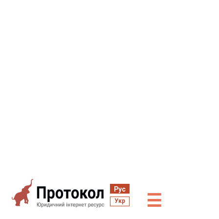
Рус
☰
Укр