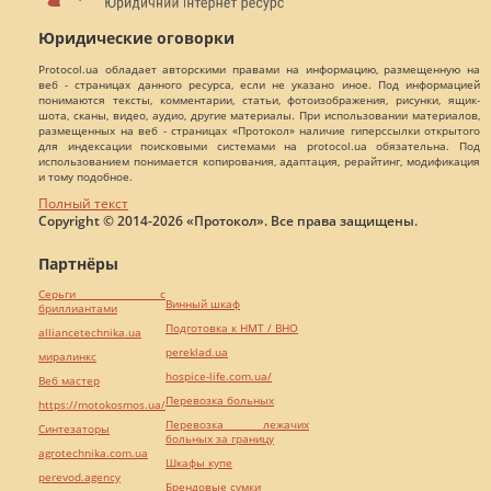
Юридические оговорки
Protocol.ua обладает авторскими правами на информацию, размещенную на
веб - страницах данного ресурса, если не указано иное. Под информацией
понимаются тексты, комментарии, статьи, фотоизображения, рисунки, ящик-
шота, сканы, видео, аудио, другие материалы. При использовании материалов,
размещенных на веб - страницах «Протокол» наличие гиперссылки открытого
для индексации поисковыми системами на protocol.ua обязательна. Под
использованием понимается копирования, адаптация, рерайтинг, модификация
и тому подобное.
Полный текст
Copyright © 2014-2026 «Протокол». Все права защищены.
Партнёры
Серьги с
Винный шкаф
бриллиантами
Подготовка к НМТ / ВНО
alliancetechnika.ua
pereklad.ua
миралинкс
hospice-life.com.ua/
Веб мастер
Перевозка больных
https://motokosmos.ua/
Перевозка лежачих
Синтезаторы
больных за границу
agrotechnika.com.ua
Шкафы купе
perevod.agency
Брендовые сумки