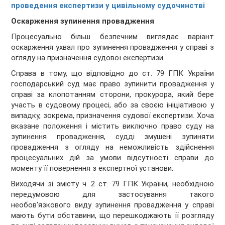
проведення експертизи у цивільному судочинстві
Оскарження зупинення провадження
Процесуально більш безпечним виглядає варіант
оскарження ухвал про зупинення провадження у справі з
огляду на призначення судової експертизи.
Справа в тому, що відповідно до ст. 79 ГПК України
господарський суд має право зупинити провадження у
справі за клопотанням сторони, прокурора, який бере
участь в судовому процесі, або за своєю ініціативою у
випадку, зокрема, призначення судової експертизи. Хоча
вказане положення і містить виключно право суду на
зупинення провадження, судді змушені зупиняти
провадження з огляду на неможливість здійснення
процесуальних дій за умови відсутності справи до
моменту її повернення з експертної установи.
Виходячи зі змісту ч. 2 ст. 79 ГПК України, необхідною
передумовою для застосування такого
необов'язкового виду зупинення провадження у справі
мають бути обставини, що перешкоджають її розгляду