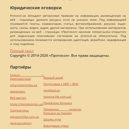
Юридические оговорки
Protocol.ua обладает авторскими правами на информацию, размещенную на
веб - страницах данного ресурса, если не указано иное. Под информацией
понимаются тексты, комментарии, статьи, фотоизображения, рисунки, ящик-
шота, сканы, видео, аудио, другие материалы. При использовании материалов,
размещенных на веб - страницах «Протокол» наличие гиперссылки открытого
для индексации поисковыми системами на protocol.ua обязательна. Под
использованием понимается копирования, адаптация, рерайтинг, модификация
и тому подобное.
Полный текст
Copyright © 2014-2026 «Протокол». Все права защищены.
Партнёры
Серьги с
Винный шкаф
бриллиантами
Подготовка к НМТ / ВНО
alliancetechnika.ua
pereklad.ua
миралинкс
hospice-life.com.ua/
Веб мастер
Перевозка больных
https://motokosmos.ua/
Перевозка лежачих
Синтезаторы
больных за границу
agrotechnika.com.ua
Шкафы купе
perevod.agency
Брендовые сумки