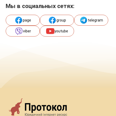
Мы в социальных сетях:
page
group
telegram
viber
youtube