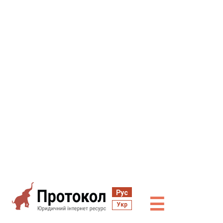
Рус
☰
Укр