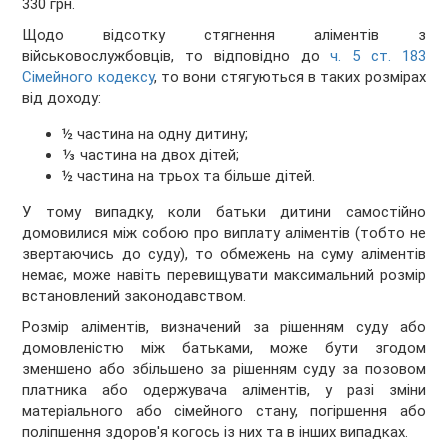
330 грн.
Щодо відсотку стягнення аліментів з
військовослужбовців, то відповідно до
ч. 5 ст. 183
Сімейного кодексу
, то вони стягуються в таких розмірах
від доходу:
½ частина на одну дитину;
⅓ частина на двох дітей;
½ частина на трьох та більше дітей.
У тому випадку, коли батьки дитини самостійно
домовилися між собою про виплату аліментів (тобто не
звертаючись до суду), то обмежень на суму аліментів
немає, може навіть перевищувати максимальний розмір
встановлений законодавством.
Розмір аліментів, визначений за рішенням суду або
домовленістю між батьками, може бути згодом
зменшено або збільшено за рішенням суду за позовом
платника або одержувача аліментів, у разі зміни
матеріального або сімейного стану, погіршення або
поліпшення здоров'я когось із них та в інших випадках.