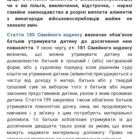
чи є які пільги, виключення, відстрочка, - наразі
сімейне законодавство в розрізі виплати аліментів
з винагороди військовослужбовців майже не
зазнало змін.
Стаття 180 Сімейного кодексу
визначає обов’язок
батьків
утримувати дитину до досягнення нею
повноліття.
У свою чергу,
ст. 181 Сімейного кодексу
визначає, що можна утримувати дитину за
домовленістю батьків в грошовій і (або) натуральній
формі, або у судовому порядку, коли рішенням суду
кошти на утримання дитини (аліменти) присуджуються у
частці від доходу її матері, батька або у твердій
грошовій сумі за вибором того з батьків або інших
законних представників дитини, разом з яким проживає
дитина. Стаття 199 закріплює також обов’язок батьків
утримувати повнолітніх дочку, сина, які продовжують
навчання і у зв'язку з цим потребують матеріальної
допомоги, то батьки зобов'язані утримувати їх до
досягнення двадцяти трьох років за умови, що вони
можуть надавати матеріальну допомогу. Право на