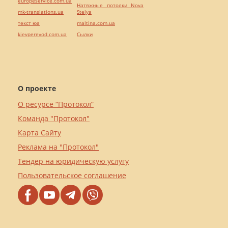
europeservice.com.ua
Натяжные потолки Nova
mk-translations.ua
Stelya
текст юа
maltina.com.ua
kievperevod.com.ua
Cылки
О проекте
О ресурсе “Протокол”
Команда "Протокол"
Карта Сайту
Реклама на "Протокол"
Тендер на юридическую услугу
Пользовательское соглашение