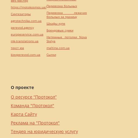
Веб мастер
Перевозка больных
https://motokosmos.ua/
Перевозка лежачих
Синтезаторы
больных за границу
agrotechnika.com.ua
Шкафы купе
perevod.agency
Брендовые сумки
europeservice.com.ua
Натяжные потолки Nova
mk-translations.ua
Stelya
текст юа
maltina.com.ua
kievperevod.com.ua
Cылки
О проекте
О ресурсе “Протокол”
Команда "Протокол"
Карта Сайту
Реклама на "Протокол"
Тендер на юридическую услугу