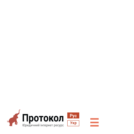
Рус
☰
Укр