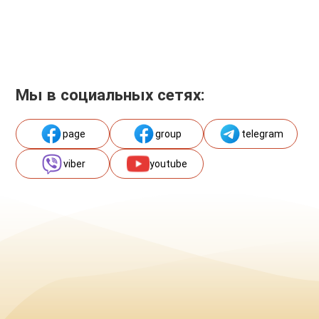
Мы в социальных сетях:
page
group
telegram
viber
youtube