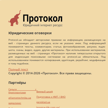
Юридические оговорки
Protocol.ua обладает авторскими правами на информацию, размещенную на
веб - страницах данного ресурса, если не указано иное. Под информацией
понимаются тексты, комментарии, статьи, фотоизображения, рисунки, ящик-
шота, сканы, видео, аудио, другие материалы. При использовании материалов,
размещенных на веб - страницах «Протокол» наличие гиперссылки открытого
для индексации поисковыми системами на protocol.ua обязательна. Под
использованием понимается копирования, адаптация, рерайтинг, модификация
и тому подобное.
Полный текст
Copyright © 2014-2026 «Протокол». Все права защищены.
Партнёры
Серьги с
Винный шкаф
бриллиантами
Подготовка к НМТ / ВНО
alliancetechnika.ua
pereklad.ua
миралинкс
hospice-life.com.ua/