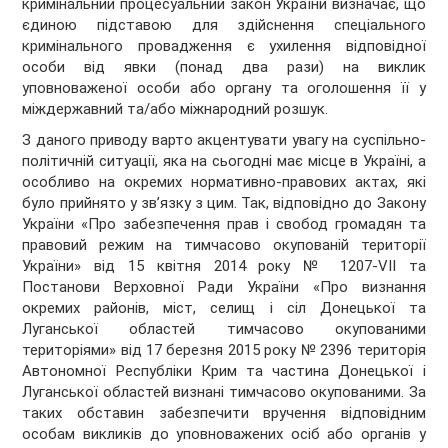
кримінальний процесуальний закон України визначає, що
єдиною підставою для здійснення спеціального
кримінального провадження є ухилення відповідної
особи від явки (понад два рази) на виклик
уповноваженої особи або органу та оголошення її у
міждержавний та/або міжнародний розшук.
З даного приводу варто акцентувати увагу на суспільно-
політичній ситуації, яка на сьогодні має місце в Україні, а
особливо на окремих нормативно-правових актах, які
було прийнято у зв’язку з цим. Так, відповідно до Закону
України «Про забезпечення прав і свобод громадян та
правовий режим на тимчасово окупованій території
України» від 15 квітня 2014 року № 1207-VII та
Постанови Верховної Ради України «Про визнання
окремих районів, міст, селищ і сіл Донецької та
Луганської областей тимчасово окупованими
територіями» від 17 березня 2015 року № 2396 територія
Автономної Республіки Крим та частина Донецької і
Луганської областей визнані тимчасово окупованими. За
таких обставин забезпечити вручення відповідним
особам викликів до уповноважених осіб або органів у