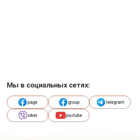
Мы в социальных сетях:
page
group
telegram
viber
youtube