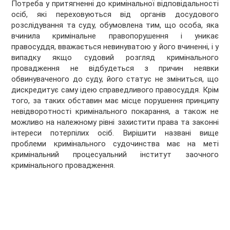
Потреба у притягненні до кримінальної відповідальності
осіб, які переховуються від органів досудового
розслідування та суду, обумовлена тим, що особа, яка
вчинила кримінальне правопорушення і уникає
правосуддя, вважається невинуватою у його вчиненні, і у
випадку якщо судовий розгляд кримінального
провадження не відбудеться з причин неявки
обвинуваченого до суду, його статус не зміниться, що
дискредитує саму ідею справедливого правосуддя. Крім
того, за таких обставин має місце порушення принципу
невідворотності кримінального покарання, а також не
можливо на належному рівні захистити права та законні
інтереси потерпілих осіб. Вирішити названі вище
проблеми кримінального судочинства має на меті
кримінальний процесуальний інститут заочного
кримінального провадження.