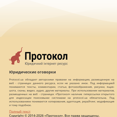
Юридические оговорки
Protocol.ua обладает авторскими правами на информацию, размещенную на
веб - страницах данного ресурса, если не указано иное. Под информацией
понимаются тексты, комментарии, статьи, фотоизображения, рисунки, ящик-
шота, сканы, видео, аудио, другие материалы. При использовании материалов,
размещенных на веб - страницах «Протокол» наличие гиперссылки открытого
для индексации поисковыми системами на protocol.ua обязательна. Под
использованием понимается копирования, адаптация, рерайтинг, модификация
и тому подобное.
Полный текст
Copyright © 2014-2026 «Протокол». Все права защищены.