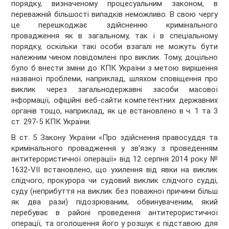
порядку, визначеному процесуальним законом, в
переважній більшості випадків неможливо. В свою чергу
це перешкоджає здійсненню кримінального
провадження як в загальному, так і в спеціальному
порядку, оскільки такі особи взагалі не можуть бути
належним чином повідомлені про виклик. Тому, доцільно
було б внести зміни до КПК України з метою вирішення
названої проблеми, наприклад, шляхом сповіщення про
виклик через загальнодержавні засоби масової
інформації, офіційні веб-сайти компетентних державних
органів тощо, наприклад, як це встановлено в ч. 1 та 3
ст. 297-5 КПК України.
В ст. 5 Закону України «Про здійснення правосуддя та
кримінального провадження у зв’язку з проведенням
антитерористичної операції» від 12 серпня 2014 року №
1632-VII встановлено, що
ухилення від явки на виклик
слідчого, прокурора чи судовий виклик слідчого судді,
суду (неприбуття на виклик без поважної причини більш
як два рази) підозрюваним, обвинуваченим, який
перебуває в районі проведення антитерористичної
операції, та оголошення його у розшук є підставою для