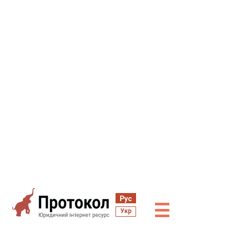
Рус
☰
Укр