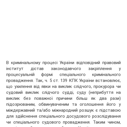
В кримінальному процесі України відповідний правовий
інститут дістав законодавчого закріплення у
процесуальній формі спеціального кримінального
провадження. Так, ч. 5 ст. 139 КПК України встановлює,
що ухилення від явки на виклик слідчого, прокурора чи
судовий виклик слідчого судді, суду (неприбуття на
виклик без поважної причини більш як два рази)
підозрюваним, обвинуваченим та оголошення його у
міждержавний та/або міжнародний розшук є підставою
для здійснення спеціального досудового розслідування
чи спеціального судового провадження. Таким чином,