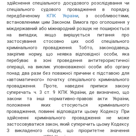
здійснення спеціального досудового розслідування чи
спеціального судового провадження в порядку,
передбаченому
КПК України
, з особливостями,
встановленими цим Законом.
Вимога про оголошення у
міждержавний або міжнародний розшук не поширюється
на випадки, якщо вирішується питання про
застосування стосовно цих осіб спеціального
кримінального провадження. Тобто, законодавець
закріпив норму, що неявка відповідної особи, яка
перебуває в зоні проведення антитерористичної
операції, на виклик уповноваженої особи або органу
понад два рази без поважної причини є підставою для
«автоматичного» початку спеціального кримінального
провадження. Проте, наведені приписи закону
суперечать ч. 3 ст. 9 КПК України, де визначено, що
закони та інші нормативно-правові акти України,
положення яких стосуються кримінального
провадження, повинні відповідати цьому Кодексу. При
здійсненні кримінального провадження не може
застосовуватися закон, який суперечить цьому Кодексу.
З викладеного слідує, що пріоритетне значення