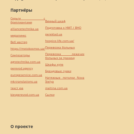
Партнёры
Серьги с
Винный шкаф
бриллиантами
Подготовка к НМТ / ВНО
alliancetechnika.ua
pereklad.ua
миралинкс
hospice-life.com.ua/
Веб мастер
Перевозка больных
https://motokosmos.ua/
Перевозка лежачих
Синтезаторы
больных за границу
agrotechnika.com.ua
Шкафы купе
perevod.agency
Брендовые сумки
europeservice.com.ua
Натяжные потолки Nova
mk-translations.ua
Stelya
текст юа
maltina.com.ua
kievperevod.com.ua
Cылки
О проекте