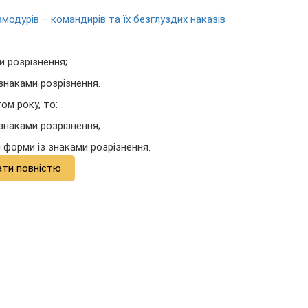
амодурів – командирів та їх безглуздих наказів
и розрізнення;
 знаками розрізнення.
ом року, то:
 знаками розрізнення;
я форми із знаками розрізнення.
ати повністю