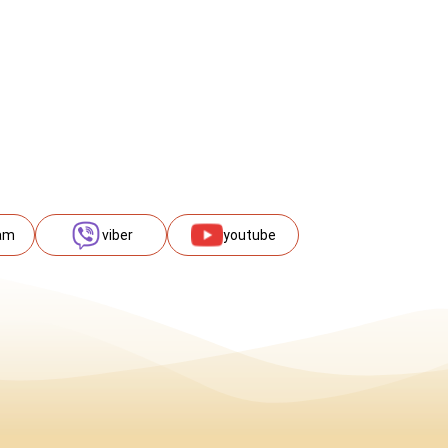
am
viber
youtube