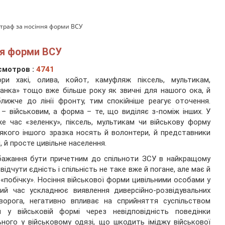
штраф за носіння форми ВСУ
ня форми ВСУ
смотров :
4741
ори хакі, олива, койот, камуфляж піксель, мультикам,
анка» тощо вже більше року як звичні для нашого ока, й
лижче до лінії фронту, тим спокійніше реагує оточення.
– військовим, а форма – те, що виділяє з-поміж інших. У
е час «зеленку», піксель, мультикам чи військову форму
якого іншого зразка носять й волонтери, й представники
, й просте цивільне населення.
бажання бути причетним до спільноти ЗСУ в найкращому
, відчути єдність і спільність не таке вже й погане, але має й
«побічку». Носіння військової форми цивільними особами у
ий час ускладнює виявлення диверсійно-розвідувальних
ворога, негативно впливає на сприйняття суспільством
и у військовій формі через невідповідність поведінки
ьного у військовому одязі, що шкодить іміджу військової