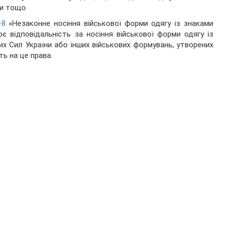
ви тощо
-8
«Незаконне носіння військової форми одягу із знаками
є відповідальність за носіння військової форми одягу із
х Сил України або інших військових формувань, утворених
ть на це права.