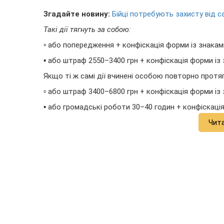
Згадайте новину:
Бійці потребують захисту від с
Такі дії тягнуть за собою:
▫️ або попередження + конфіскація форми із знакам
▪️ або штраф 2550–3400 грн + конфіскація форми із
Якщо ті ж самі дії вчинені особою повторно протяг
▫️ або штраф 3400–6800 грн + конфіскація форми із
▪️ або громадські роботи 30–40 годин + конфіскаці
Чит