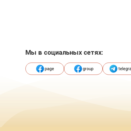
Мы в социальных сетях:
page
group
telegr