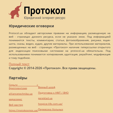
Юридические оговорки
Protocol.ua обладает авторскими правами на информацию, размещенную на
веб - страницах данного ресурса, если не указано иное. Под информацией
понимаются тексты, комментарии, статьи, фотоизображения, рисунки, ящик-
шота, сканы, видео, аудио, другие материалы. При использовании материалов,
размещенных на веб - страницах «Протокол» наличие гиперссылки открытого
для индексации поисковыми системами на protocol.ua обязательна. Под
использованием понимается копирования, адаптация, рерайтинг, модификация
и тому подобное.
Полный текст
Copyright © 2014-2026 «Протокол». Все права защищены.
Партнёры
Серьги с
Винный шкаф
бриллиантами
Подготовка к НМТ / ВНО
alliancetechnika.ua
pereklad.ua
миралинкс
hospice-life.com.ua/
Веб мастер
Перевозка больных
https://motokosmos.ua/