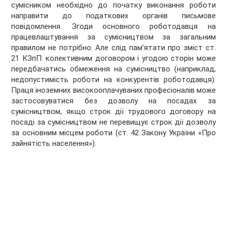
сумісником необхідно до початку виконання роботи
направити до податкових органів письмове
повідомлення. Згоди основного роботодавця на
працевлаштування за сумісництвом за загальним
правилом не потрібно. Але слід пам’ятати про зміст ст.
21 КЗпП: колективним договором і угодою сторін може
передбачатись обмеження на сумісництво (наприклад,
недопустимість роботи на конкурентів роботодавця).
Праця іноземних високооплачуваних професіоналів може
застосовуватися без дозволу на посадах за
сумісництвом, якщо строк дії трудового договору на
посаді за сумісництвом не перевищує строк дії дозволу
за основним місцем роботи (ст. 42 Закону України «Про
зайнятість населення»).