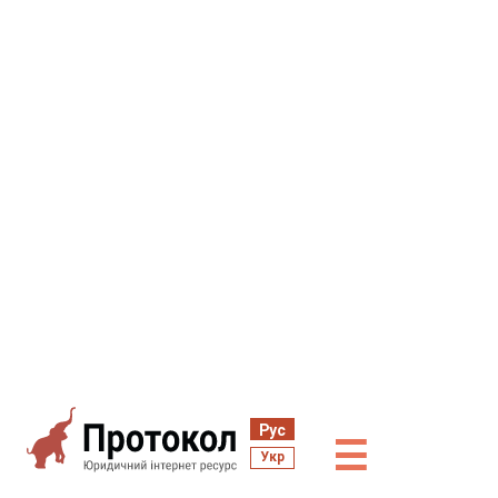
Рус
☰
Укр