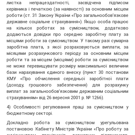
листка непрацездатності, засвідчена підписом
керівника і печаткою (за наявності) за основним місцем
роботи (ст. 31 Закону України «Про загальнообов’язкове
державне соціальне страхування»). Якщо особа працює
на кількох роботах за сумісництвом, додатково
додаються довідки про середню заробітну плату за
місцями роботи за сумісництвом. У такому разі сумарна
заробітна плата, з якої розраховуються виплати, за
місяцями розрахункового періоду за основним місцем
роботи та за місцем (місцями) роботи за сумісництвом
не може перевищувати розміру максимальної величини
бази нарахування єдиного внеску (пункт 30 постанови
КМУ «Про обчислення середньої заробітної плати
(доходу, грошового забезпечення) для розрахунку
виплат за загальнообов’язковим державним соціальним
страхуванням» від 26 вересня 2001 р. № 1266).
4) Особливості регулювання праці за сумісництвом у
бюджетному секторі.
Докладно робота за сумісництвом урегульована
постановою Кабінету Міністрів України «Про роботу за