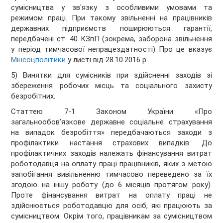
сумісництва у зв'язку з особливими умовами та
режимом праці. При такому звільненні на працівників
державних підприємств поширюються гарантії,
передбачені ст. 40 КЗпП (зокрема, заборона звільнення
у період тимчасової непрацездатності) Про це вказує
Мінсоцполітики
у листі від 28.10.2016 р.
5) Винятки для сумісників при здійсненні заходів зі
збереження робочих місць та соціального захисту
безробітних.
Статтею 7-1 Законом України «Про
загальнообов’язкове державне соціальне страхування
на випадок безробіття» передбачаються заходи з
профілактики настання страхових випадків. До
профілактичних заходів належать фінансування витрат
роботодавця на оплату праці працівників, яких з метою
запобігання вивільненню тимчасово переведено за їх
згодою на іншу роботу (до 6 місяців протягом року).
Проте фінансування витрат на оплату праці не
здійснюється роботодавцю для осіб, які працюють за
сумісництвом. Окрім того, працівникам за сумісництвом