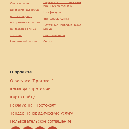
Перевозка лежачих
Синтезаторы
больных за границу
agrotechnika.com.ua
Шкафы купе
perevod.agency
Брендовые сумки
europeservice.com.ua
Натяжные потолки Nova
mk-translations.ua
Stelya
текст юа
maltina.com.ua
kievperevod.com.ua
Cылки
О проекте
О ресурсе “Протокол”
Команда "Протокол"
Карта Сайту
Реклама на "Протокол"
Тендер на юридическую услугу
Пользовательское соглашение