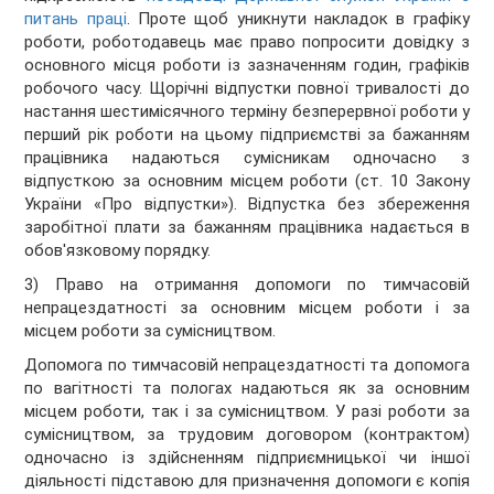
питань праці
. Проте щоб уникнути накладок в графіку
роботи, роботодавець має право попросити довідку з
основного місця роботи із зазначенням годин, графіків
робочого часу. Щорічні відпустки повної тривалості до
настання шестимісячного терміну безперервної роботи у
перший рік роботи на цьому підприємстві за бажанням
працівника надаються сумісникам одночасно з
відпусткою за основним місцем роботи (ст. 10 Закону
України «Про відпустки»). Відпустка без збереження
заробітної плати за бажанням працівника надається в
обов'язковому порядку.
3) Право на отримання допомоги по тимчасовій
непрацездатності за основним місцем роботи і за
місцем роботи за сумісництвом.
Допомога по тимчасовій непрацездатності та допомога
по вагітності та пологах надаються як за основним
місцем роботи, так і за сумісництвом. У разі роботи за
сумісництвом, за трудовим договором (контрактом)
одночасно із здійсненням підприємницької чи іншої
діяльності підставою для призначення допомоги є копія