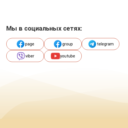
Мы в социальных сетях:
page
group
telegram
viber
youtube