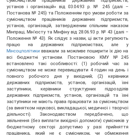
сумісництвом працівників державних підприємств,
установ і організацій» від 03.04.93 р. № 245 (далі –
Постанова № 245) та Положенням про умови роботи за
сумісництвом працівників державних підприємств,
установ, організацій, затвердженим спільним наказом
Мінпраці, Мін'юсту та Мінфіну від 28.06.93 р. № 43 (далі –
Положення № 43). Як слідує з назви, ці акти регулюють
працю на державних підприємствах, але у
Мінсоцполітики
вважали за можливе поширити їх дію на
всі бюджетні установи. Постановою КМУ №245
встановлено такі особливості: (1) робочий час за
сумісництвом не може перевищувати 4 годин на день і
повного робочого дня у вихідний; (2) керівники
державних підприємств, установ, організацій, їхні
заступники, керівники структурних підрозділів
державних підприємств, установ, організацій та їхні
заступники не мають права працювати за сумісництвом
(за винятком наукової, викладацької, медичної і творчої
діяльності). Законодавством передбачено, що
звільнення (без виплати вихідної допомоги) сумісників у
бюджетному секторі допустимо у разі прийняття
працівника, який не є сумісником, чи обмеження