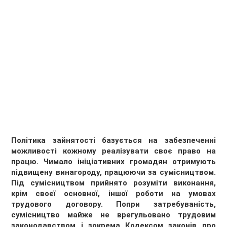
Політика зайнятості базується на забезпеченні
можливості кожному реалізувати своє право на
працю. Чимало ініціативних громадян отримують
підвищену винагороду, працюючи за сумісництвом.
Під сумісництвом прийнято розуміти виконання,
крім своєї основної, іншої роботи на умовах
трудового договору. Попри затребуваність,
сумісництво майже не врегульовано трудовим
законодавством і зокрема Кодексом законів про