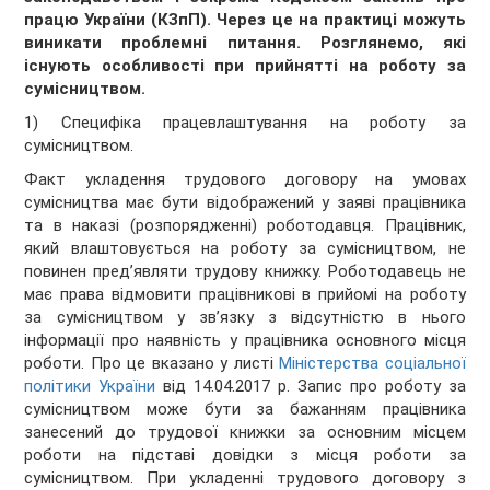
працю України (КЗпП). Через це на практиці можуть
виникати проблемні питання. Розглянемо, які
існують особливості при прийнятті на роботу за
сумісництвом.
1) Специфіка працевлаштування на роботу за
сумісництвом.
Факт укладення трудового договору на умовах
сумісництва має бути відображений у заяві працівника
та в наказі (розпорядженні) роботодавця. Працівник,
який влаштовується на роботу за сумісництвом, не
повинен пред’являти трудову книжку. Роботодавець не
має права відмовити працівникові в прийомі на роботу
за сумісництвом у зв’язку з відсутністю в нього
інформації про наявність у працівника основного місця
роботи. Про це вказано у листі
Міністерства соціальної
політики України
від 14.04.2017 р. Запис про роботу за
сумісництвом може бути за бажанням працівника
занесений до трудової книжки за основним місцем
роботи на підставі довідки з місця роботи за
сумісництвом. При укладенні трудового договору з