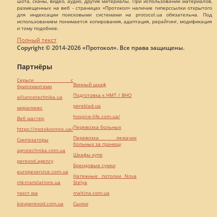
шота, сканы, видео, аудио, другие материалы. При использовании материалов,
размещенных на веб - страницах «Протокол» наличие гиперссылки открытого
для индексации поисковыми системами на protocol.ua обязательна. Под
использованием понимается копирования, адаптация, рерайтинг, модификация
и тому подобное.
Полный текст
Copyright © 2014-2026 «Протокол». Все права защищены.
Партнёры
Серьги с
Винный шкаф
бриллиантами
Подготовка к НМТ / ВНО
alliancetechnika.ua
pereklad.ua
миралинкс
hospice-life.com.ua/
Веб мастер
Перевозка больных
https://motokosmos.ua/
Перевозка лежачих
Синтезаторы
больных за границу
agrotechnika.com.ua
Шкафы купе
perevod.agency
Брендовые сумки
europeservice.com.ua
Натяжные потолки Nova
mk-translations.ua
Stelya
текст юа
maltina.com.ua
kievperevod.com.ua
Cылки