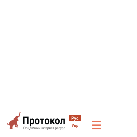
Рус
☰
Укр