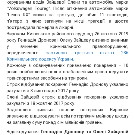
керуванням водія Зайцевої Олени та автомобіль марки
"Volkswagen Toureg". Після зіткнення автомобіль марки
"Lexus RX" виїхав на тротуар, де збив 11 пішоходів,
п’ятеро з яких загинули на місці трагедії, а шоста
постраждала померла в лікарні.
Вироком Київського районного суду від 26 лютого 2019
року Геннадія Дронова і Олену Зайцеву визнано винними
у вчиненні кримінального правопорушення,
передчаченого
частиною третьою статті 286
Кримінального кодексу України
.
Кожному з обвинувачених призначено покарання – 10
років позбавлення волі з позбавленням права керувати
транспортними засобами на три роки.
Строк відбування покарання Геннадію Дронову ухвалено
рахувати з 8 листопада 2017 року.
Олені Зайцевій строк відбування покарання ухвалено
рахувати з 18 жовтня 2017 року.
Задоволені цивільні позови потерпілих. Вироком
визначено відшкодувати всім потерпілим майнову шкоду
на загальну суму понад сім мільйонів гривень.
Відшкодування
Геннадію Дронову та Олені Зайцевій