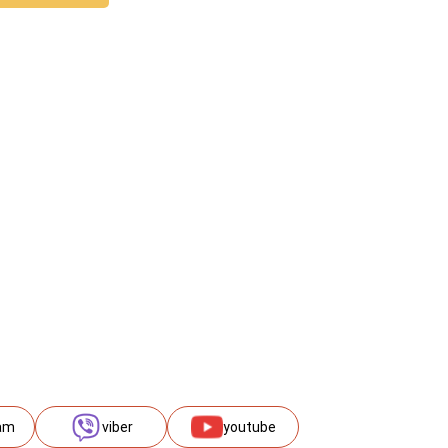
am
viber
youtube