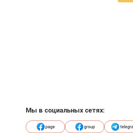
Мы в социальных сетях:
page
group
telegr