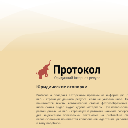
Юридические оговорки
Protocol.ua обладает авторскими правами на информацию,
веб - страницах данного ресурса, если не указано иное. 
понимаются тексты, комментарии, статьи, фотоизображения,
шота, сканы, видео, аудио, другие материалы. При использов
размещенных на веб - страницах «Протокол» наличие гиперс
для индексации поисковыми системами на protocol.ua об
использованием понимается копирования, адаптация, рерайти
и тому подобное.