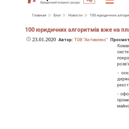
☰
Укр
Главная
Блог
Новости
100 юридичних алгорит
100 юридичних алгоритмів вже на пл
23.01.2020
Автор:
ТОВ "Активлекс"
Просмот
Кома
сист
покр
розв'
- оск
держа
реєст
- офо
проми
майно