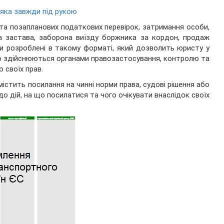
 яка завжди під рукою
 та позапланових податкових перевірок, затримання особи,
а застава, заборона виїзду боржника за кордон, продаж
ни розроблені в такому форматі, який дозволить юристу у
 що здійснюються органами правозастосування, контролю та
о своїх прав.
істить посилання на чинні норми права, судові рішення або
до дій, на що посилатися та чого очікувати внаслідок своїх