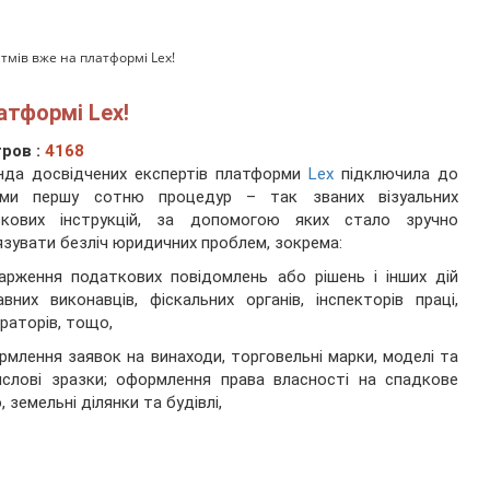
мів вже на платформі Lex!
атформі Lex!
ров :
4168
нда досвідчених експертів платформи
Lex
підключила до
еми першу сотню процедур – так званих візуальних
окових інструкцій, за допомогою яких стало зручно
язувати безліч юридичних проблем, зокрема:
арження податкових повідомлень або рішень і інших дій
вних виконавців, фіскальних органів, інспекторів праці,
раторів, тощо,
рмлення заявок на винаходи, торговельні марки, моделі та
слові зразки; оформлення права власності на спадкове
, земельні ділянки та будівлі,