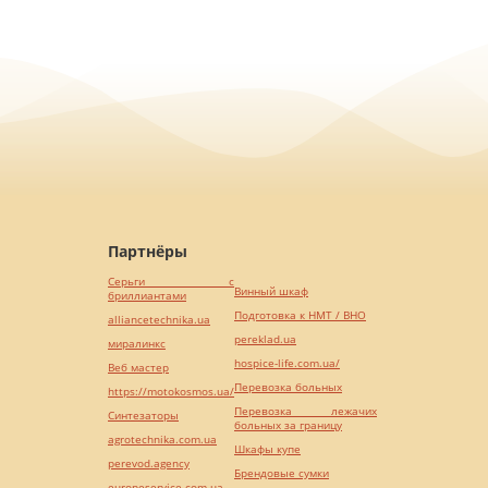
Партнёры
Серьги с
Винный шкаф
бриллиантами
Подготовка к НМТ / ВНО
alliancetechnika.ua
pereklad.ua
миралинкс
hospice-life.com.ua/
Веб мастер
Перевозка больных
https://motokosmos.ua/
Перевозка лежачих
Синтезаторы
больных за границу
agrotechnika.com.ua
Шкафы купе
perevod.agency
Брендовые сумки
europeservice.com.ua