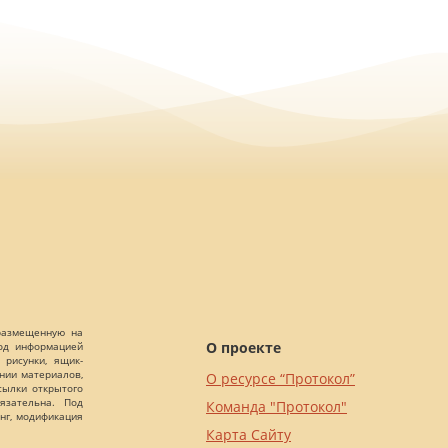
 размещенную на
О проекте
Под информацией
 рисунки, ящик-
ании материалов,
О ресурсе “Протокол”
сылки открытого
язательна. Под
Команда "Протокол"
нг, модификация
Карта Сайту