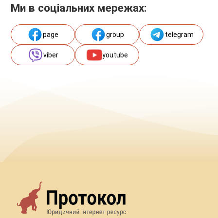
Ми в соціальних мережах:
page
group
telegram
viber
youtube