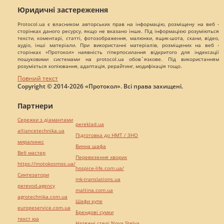
Юридичні застереження
Protocol.ua є власником авторських прав на інформацію, розміщену на веб -
сторінках даного ресурсу, якщо не вказано інше. Під інформацією розуміються
тексти, коментарі, статті, фотозображення, малюнки, ящик-шота, скани, відео,
аудіо, інші матеріали. При використанні матеріалів, розміщених на веб -
сторінках «Протокол» наявність гіперпосилання відкритого для індексації
пошуковими системами на protocol.ua обов`язкове. Під використанням
розуміється копіювання, адаптація, рерайтинг, модифікація тощо.
Повний текст
Copyright © 2014-2026 «Протокол». Всі права захищені.
Партнери
Сережки з діамантами
pereklad.ua
alliancetechnika.ua
Підготовка до НМТ / ЗНО
миралинкс
Винна шафа
Веб мастер
Перевезення хворих
https://motokosmos.ua/
hospice-life.com.ua/
Синтезатори
mk-translations.ua
perevod.agency
maltina.com.ua
agrotechnika.com.ua
Шафи купе
europeservice.com.ua
Брендові сумки
текст юа
Натяжні стелі Nova Stelya