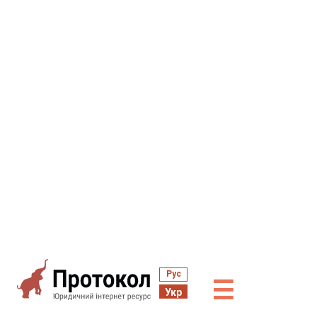
Рус
☰
Укр