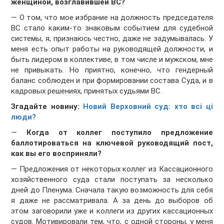
женщиной, возглавившей ВС?
— О том, что мое избрание на должность председателя
ВС стало каким-то знаковым событием для судебной
системы, я, признаюсь честно, даже не задумывалась. У
меня есть опыт работы на руководящей должности, и
быть лидером в коллективе, в том числе и мужском, мне
не привыкать. Но приятно, конечно, что гендерный
баланс соблюден и при формировании состава Суда, и в
кадровых решениях, принятых судьями ВС.
Згадайте новину:
Новий Верховний суд: хто всі ці
люди?
—
Когда от коллег поступило предложение
баллотироваться на ключевой руководящий пост,
как вы его восприняли?
— Предложения от некоторых коллег из Кассационного
хозяйственного суда стали поступать за несколько
дней до Пленума. Сначала такую возможность для себя
я даже не рассматривала. А за день до выборов об
этом заговорили уже и коллеги из других кассационных
судов. Мотивировали тем, что, с одной стороны, у меня