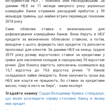
інструментом НБУ", - пояснює Ілля Несходовський. За
даними НБУ, за 11 місяців минулого року українські
комерційні банки отримали рекордний прибуток у 59
мільярдів гривень, що майже втричі перевищує показник
2018 року.
Саме облікова ставка є визначальною для
рефінансування комерційних банків. Вони беруть в НБУ
кредити за визначеною обліковою ставкою, а потім,
виходячи з цього, формують свої кредитні та депозитні
пропозиції для клієнтів. За даними НБУ, на кінець грудня
2019 року розмір відсоткової ставки за кредитами у
гривні для населення складав в середньому 35 відсотків
річних. Для бізнесу вартість запозичень коливалася від
15,7 відсотка до 19,6 відсотка річних. "У банків
складалася зайва ліквідність. Вони залучають гроші від
НБУ, але кошти не працюють, бо ставки за кредитами
високі, тому їх ніхто не бере", - каже експерт.
Згадайте новину:
Суддя Володимир Кривка стверджує,
що може розглядати справу стосовно банку, в якому
має кредит