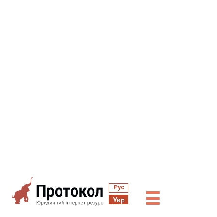
Рус
☰
Укр