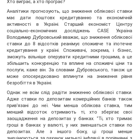
Хто виграє, а хто програє?
Аналітики прогнозують, що зниження облікової ставки
має дати поштовх кредитуванню та економічній
активності в Україні. Старший економіст Центру
соціально-економічних досліджень CASE Україна
Володимир Дубровський вважає, що зниження облікової
ставки до 8 відсотків реанімує споживче та іпотечне
кредитування у країні. Споживачі, зокрема, і бізнес,
зможуть вільніше оперувати кредитними грошима, а це
збільшить конкуренцію та вплине на споживчі ціни та
послуги, каже він. За словами Дубровського, також це
може опосередковано вплинути на зниження рівня
безробіття в Україні.
Однак не всім слід радіти зниженню облікової ставки.
Адже ставки по депозитам комерційних банків також
прив'язані до неї. Чим менша облікова ставка, тим
менший відсоток отримають ті, хто зберігає свої
заощадження на депозитах у банках. "Ті, хто тримає
гроші в банках у валюті, у них зменшаться ставки по
депозитах. Але з іншого боку, ці гроші менше
знецінюються за рахунок низької інфляції в порівнянні з