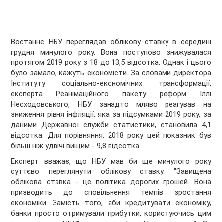
Востаннє НБУ переглядав облікову ставку в середині
грудня минулого року. Вона поступово знижувалася
протягом 2019 року з 18 до 13,5 відсотка. Однак і цього
було замало, кажуть економісти. За словами директора
Інституту соціально-економічних трансформації,
експерта Реанімаційного пакету реформ Іллі
Несходовського, НБУ занадто мляво реагував на
зниження рівня інфляції, яка за підсумками 2019 року, за
даними Державної служби статистики, становила 4,1
відсотка. Для порівняння: 2018 року цей показник був
більш ніж удвічі вищим - 9,8 відсотка.
Експерт вважає, що НБУ мав би ще минулого року
суттєво переглянути облікову ставку. "Завищена
облікова ставка - це політика дорогих грошей. Вона
призводить до сповільнення темпів зростання
економіки. Замість того, аби кредитувати економіку,
банки просто отримували прибутки, користуючись цим