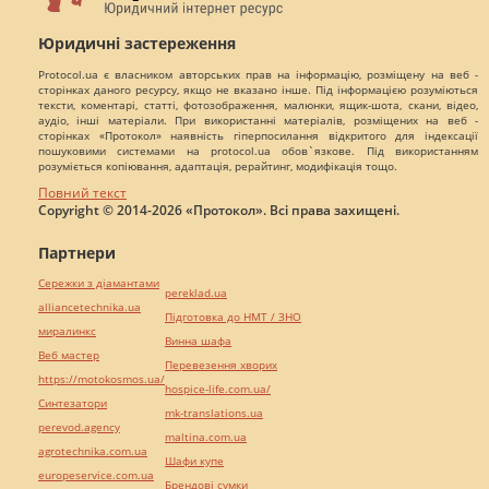
Юридичні застереження
Protocol.ua є власником авторських прав на інформацію, розміщену на веб -
сторінках даного ресурсу, якщо не вказано інше. Під інформацією розуміються
тексти, коментарі, статті, фотозображення, малюнки, ящик-шота, скани, відео,
аудіо, інші матеріали. При використанні матеріалів, розміщених на веб -
сторінках «Протокол» наявність гіперпосилання відкритого для індексації
пошуковими системами на protocol.ua обов`язкове. Під використанням
розуміється копіювання, адаптація, рерайтинг, модифікація тощо.
Повний текст
Copyright © 2014-2026 «Протокол». Всі права захищені.
Партнери
Сережки з діамантами
pereklad.ua
alliancetechnika.ua
Підготовка до НМТ / ЗНО
миралинкс
Винна шафа
Веб мастер
Перевезення хворих
https://motokosmos.ua/
hospice-life.com.ua/
Синтезатори
mk-translations.ua
perevod.agency
maltina.com.ua
agrotechnika.com.ua
Шафи купе
europeservice.com.ua
Брендові сумки