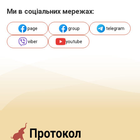
Ми в соціальних мережах:
page
group
telegram
viber
youtube