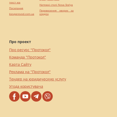
текст юа
Натяжні стелі Nova Stelya
Посилання
Перевезення хворих за
kievperevod.com.ua
кордон
Про проект
Про ресурс "Протокол"
Команда "Протокол"
Карта Сайту
Реклама на "Протокол"
Тендер на юридическую услугу
Угода користувача