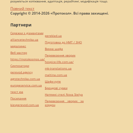
розуміється копіювання, адаптація, рерайтинг, модифікація тощо.
Повний текст
Copyright © 2014-2026 «Протокол». Всі права захищені.
Партнери
Сережки з діамантами
pereklad.ua
alliancetechnika.ua
Підготовка до НМТ / ЗНО
миралинкс
Винна шафа
Веб мастер
Перевезення хворих
https://motokosmos.ua/
hospice-life.com.ua/
Синтезатори
mk-translations.ua
perevod.agency
maltina.com.ua
agrotechnika.com.ua
Шафи купе
europeservice.com.ua
Брендові сумки
текст юа
Натяжні стелі Nova Stelya
Посилання
Перевезення хворих за
kievperevod.com.ua
кордон