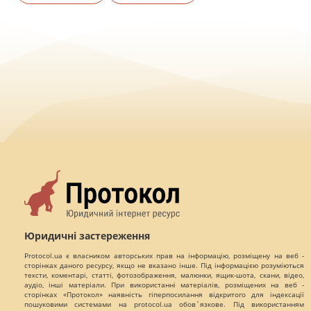
Юридичні застереження
Protocol.ua є власником авторських прав на інформацію, розміщену на веб -
сторінках даного ресурсу, якщо не вказано інше. Під інформацією розуміються
тексти, коментарі, статті, фотозображення, малюнки, ящик-шота, скани, відео,
аудіо, інші матеріали. При використанні матеріалів, розміщених на веб -
сторінках «Протокол» наявність гіперпосилання відкритого для індексації
пошуковими системами на protocol.ua обов`язкове. Під використанням