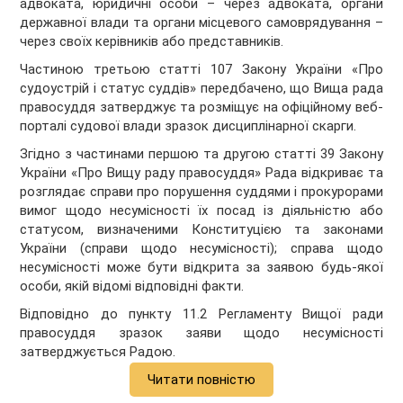
адвоката, юридичні особи – через адвоката, органи
державної влади та органи місцевого самоврядування –
через своїх керівників або представників.
Частиною третьою статті 107 Закону України «Про
судоустрій і статус суддів» передбачено, що Вища рада
правосуддя затверджує та розміщує на офіційному веб-
порталі судової влади зразок дисциплінарної скарги.
Згідно з частинами першою та другою статті 39 Закону
України «Про Вищу раду правосуддя» Рада відкриває та
розглядає справи про порушення суддями і прокурорами
вимог щодо несумісності їх посад із діяльністю або
статусом, визначеними Конституцією та законами
України (справи щодо несумісності); справа щодо
несумісності може бути відкрита за заявою будь-якої
особи, якій відомі відповідні факти.
Відповідно до пункту 11.2 Регламенту Вищої ради
правосуддя зразок заяви щодо несумісності
затверджується Радою.
Читати повністю