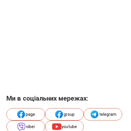
Ми в соціальних мережах:
page
group
telegram
viber
youtube