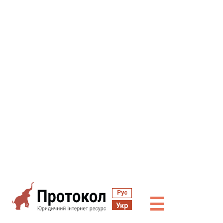
Рус
☰
Укр