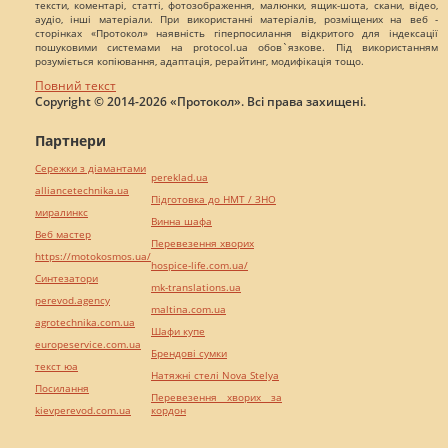
тексти, коментарі, статті, фотозображення, малюнки, ящик-шота, скани, відео,
аудіо, інші матеріали. При використанні матеріалів, розміщених на веб -
сторінках «Протокол» наявність гіперпосилання відкритого для індексації
пошуковими системами на protocol.ua обов`язкове. Під використанням
розуміється копіювання, адаптація, рерайтинг, модифікація тощо.
Повний текст
Copyright © 2014-2026 «Протокол». Всі права захищені.
Партнери
Сережки з діамантами
pereklad.ua
alliancetechnika.ua
Підготовка до НМТ / ЗНО
миралинкс
Винна шафа
Веб мастер
Перевезення хворих
https://motokosmos.ua/
hospice-life.com.ua/
Синтезатори
mk-translations.ua
perevod.agency
maltina.com.ua
agrotechnika.com.ua
Шафи купе
europeservice.com.ua
Брендові сумки
текст юа
Натяжні стелі Nova Stelya
Посилання
Перевезення хворих за
kievperevod.com.ua
кордон