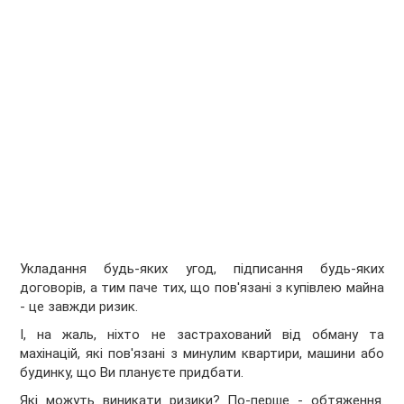
Укладання будь-яких угод, підписання будь-яких
договорів, а тим паче тих, що пов'язані з купівлею майна
- це завжди ризик.
І, на жаль, ніхто не застрахований від обману та
махінацій, які пов'язані з минулим квартири, машини або
будинку, що Ви плануєте придбати.
Які можуть виникати ризики? По-перше - обтяження.