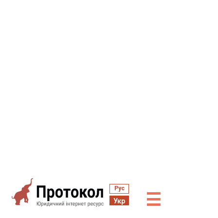
Рус
☰
Укр