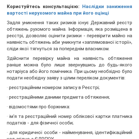
Користуйтесь консультацією:
Наслідки заниження
вартості нерухомого майна при його оцінці
Задля уникнення таких ризиків існує Державний реєстр
обтяжень рухомого майна. Інформація, яка розміщена в
реєстрі, дозволяє оцінити ризики - перевірити майно на
наявність обтяжень аби уникнути «заплямованої історії»,
сліди якої тягнуться за попереднім власником.
Здійснити перевірку майна на наявність обтяження
раніше можна було лише звернувшись до будь-якого
нотаріуса або його помічника. При цьому необхідно було
подати необхідну заяву з цілим переліком документів:
· реєстраційним номером запису в Реєстрі;
· реєстраційними даними предмета обтяження;
· відомостями про боржника:
· ім'я та реєстраційний номер облікової картки платника
податків - для фізичної особи;
· для юридичної особи - найменування, ідентифікаційний