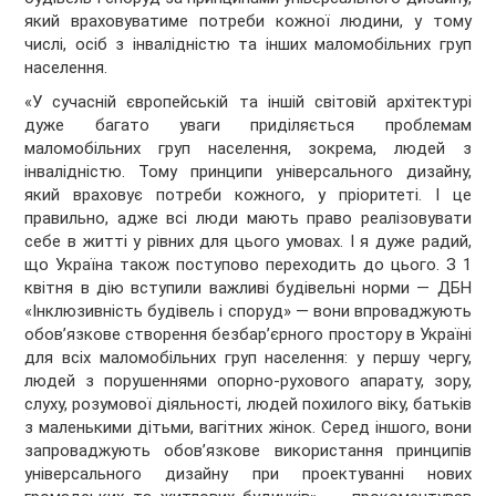
який враховуватиме потреби кожної людини, у тому
числі, осіб з інвалідністю та інших маломобільних груп
населення.
«У сучасній європейській та іншій світовій архітектурі
дуже багато уваги приділяється проблемам
маломобільних груп населення, зокрема, людей з
інвалідністю. Тому принципи універсального дизайну,
який враховує потреби кожного, у пріоритеті. І це
правильно, адже всі люди мають право реалізовувати
себе в житті у рівних для цього умовах. І я дуже радий,
що Україна також поступово переходить до цього. З 1
квітня в дію вступили важливі будівельні норми — ДБН
«Інклюзивність будівель і споруд» — вони впроваджують
обов’язкове створення безбар’єрного простору в Україні
для всіх маломобільних груп населення: у першу чергу,
людей з порушеннями опорно-рухового апарату, зору,
слуху, розумової діяльності, людей похилого віку, батьків
з маленькими дітьми, вагітних жінок. Серед іншого, вони
запроваджують обов’язкове використання принципів
універсального дизайну при проектуванні нових