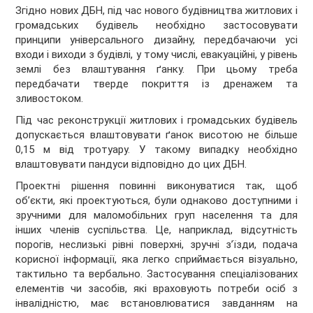
Згідно нових ДБН, під час нового будівництва житлових і
громадських будівель необхідно застосовувати
принципи універсального дизайну, передбачаючи усі
входи і виходи з будівлі, у тому числі, евакуаційні, у рівень
землі без влаштування ґанку. При цьому треба
передбачати тверде покриття із дренажем та
зливостоком.
Під час реконструкції житлових і громадських будівель
допускається влаштовувати ґанок висотою не більше
0,15 м від тротуару. У такому випадку необхідно
влаштовувати пандуси відповідно до цих ДБН.
Проектні рішення повинні виконуватися так, щоб
об’єкти, які проектуються, були однаково доступними і
зручними для маломобільних груп населення та для
інших членів суспільства. Це, наприклад, відсутність
порогів, неслизькі рівні поверхні, зручні з’їзди, подача
корисної інформації, яка легко сприймається візуально,
тактильно та вербально. Застосування спеціалізованих
елементів чи засобів, які враховують потреби осіб з
інвалідністю, має встановлюватися завданням на