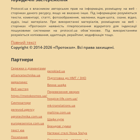
Protocol.ua є власником авторських прав на інформацію, розміщену на веб -
сторінках даного ресурсу, якщо не вказано інше. Під інформацією розуміються
тексти, коментарі, статті, фотозображення, малюнки, ящик-шота, скани, відео,
аудіо, інші матеріали. При використанні матеріалів, розміщених на веб -
сторінках «Протокол» наявність гіперпосилання відкритого для індексації
пошуковими системами на protocol.ua обов`язкове. Під використанням
розуміється копіювання, адаптація, рерайтинг, модифікація тощо.
Повний текст
Copyright © 2014-2026 «Протокол». Всі права захищені.
Партнери
Сережки з діамантами
pereklad.ua
alliancetechnika.ua
Підготовка до НМТ / ЗНО
миралинкс
Винна шафа
Веб мастер
Перевезення хворих
https://motokosmos.ua/
hospice-life.com.ua/
Синтезатори
mk-translations.ua
perevod.agency
maltina.com.ua
agrotechnika.com.ua
Шафи купе
europeservice.com.ua
Брендові сумки
текст юа
Натяжні стелі Nova Stelya
Посилання
Перевезення хворих за