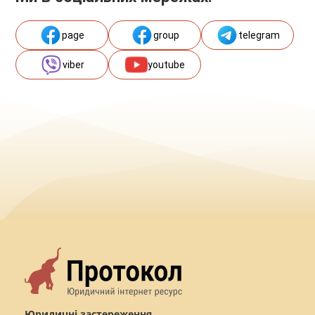
page
group
telegram
viber
youtube
Юридичні застереження