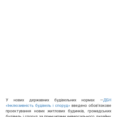
У нових державних будівельних нормах —
ДБН
«Інклюзивність будівель і споруд»
введено обов’язкове
проектування нових житлових будинків, громадських
будівель і споруд за принципами універсального дизайну,