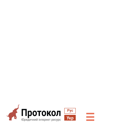
Рус
☰
Укр