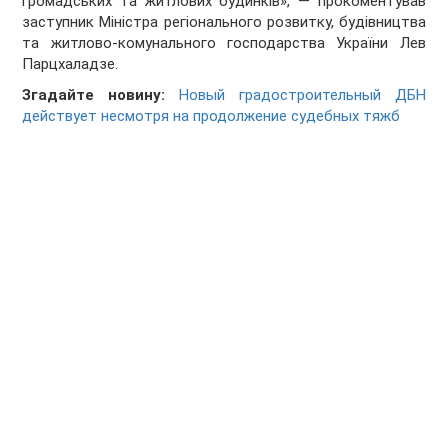
громадських та житлових будинків», — прокоментував
заступник Міністра регіонального розвитку, будівництва
та житлово-комунального господарства України Лев
Парцхаладзе.
Згадайте новину:
Новый градостроительный ДБН
действует несмотря на продолжение судебных тяжб