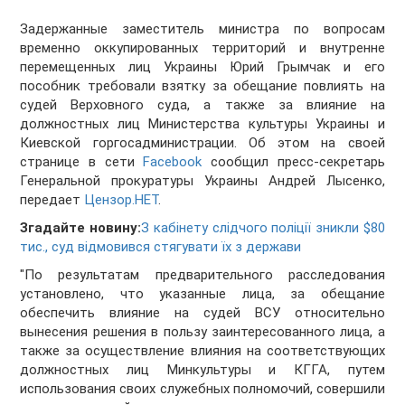
Задержанные заместитель министра по вопросам
временно оккупированных территорий и внутренне
перемещенных лиц Украины Юрий Грымчак и его
пособник требовали взятку за обещание повлиять на
судей Верховного суда, а также за влияние на
должностных лиц Министерства культуры Украины и
Киевской горгосадминистрации. Об этом на своей
странице в сети
Facebook
сообщил пресс-секретарь
Генеральной прокуратуры Украины Андрей Лысенко,
передает
Цензор.НЕТ
.
Згадайте новину:
З кабінету слідчого поліції зникли $80
тис., суд відмовився стягувати їх з держави
"По результатам предварительного расследования
установлено, что указанные лица, за обещание
обеспечить влияние на судей ВСУ относительно
вынесения решения в пользу заинтересованного лица, а
также за осуществление влияния на соответствующих
должностных лиц Минкультуры и КГГА, путем
использования своих служебных полномочий, совершили