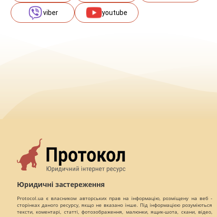
viber
youtube
Юридичні застереження
Protocol.ua є власником авторських прав на інформацію, розміщену на веб -
сторінках даного ресурсу, якщо не вказано інше. Під інформацією розуміються
тексти, коментарі, статті, фотозображення, малюнки, ящик-шота, скани, відео,