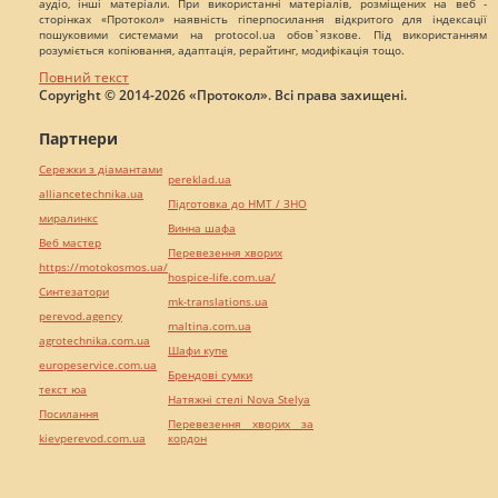
аудіо, інші матеріали. При використанні матеріалів, розміщених на веб -
сторінках «Протокол» наявність гіперпосилання відкритого для індексації
пошуковими системами на protocol.ua обов`язкове. Під використанням
розуміється копіювання, адаптація, рерайтинг, модифікація тощо.
Повний текст
Copyright © 2014-2026 «Протокол». Всі права захищені.
Партнери
Сережки з діамантами
pereklad.ua
alliancetechnika.ua
Підготовка до НМТ / ЗНО
миралинкс
Винна шафа
Веб мастер
Перевезення хворих
https://motokosmos.ua/
hospice-life.com.ua/
Синтезатори
mk-translations.ua
perevod.agency
maltina.com.ua
agrotechnika.com.ua
Шафи купе
europeservice.com.ua
Брендові сумки
текст юа
Натяжні стелі Nova Stelya
Посилання
Перевезення хворих за
kievperevod.com.ua
кордон