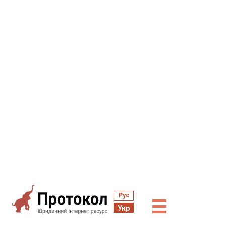
Рус
☰
Укр