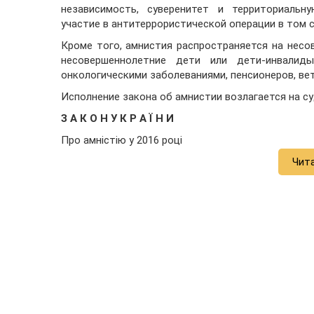
независимость, суверенитет и территориальн
участие в антитеррористической операции в том с
Кроме того, амнистия распространяется на несо
несовершеннолетние дети или дети-инвалиды
онкологическими заболеваниями, пенсионеров, ве
Исполнение закона об амнистии возлагается на су
З А К О Н У К Р А Ї Н И
Про амністію у 2016 році
Чит