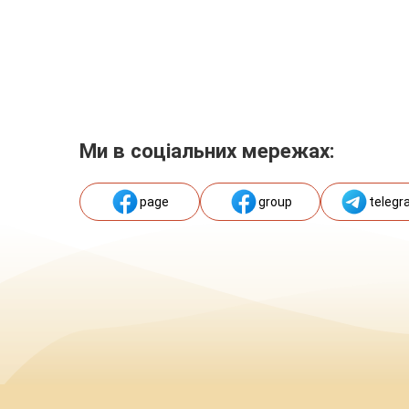
Ми в соціальних мережах:
page
group
telegr