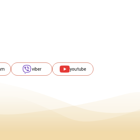
am
viber
youtube