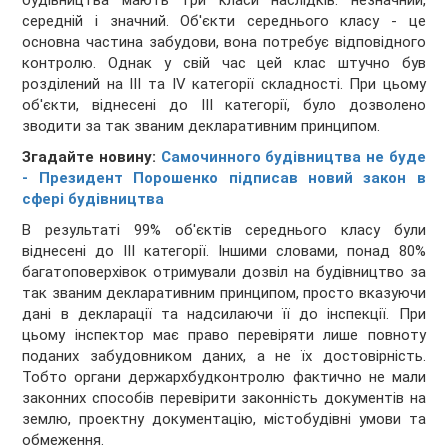
будівництва мають три класи наслідків: незначний,
середній і значний. Об'єкти середнього класу - це
основна частина забудови, вона потребує відповідного
контролю. Однак у свій час цей клас штучно був
розділений на III та IV категорії складності. При цьому
об'єкти, віднесені до III категорії, було дозволено
зводити за так званим декларативним принципом.
Згадайте новину:
Самочинного будівництва не буде
- Президент Порошенко підписав новий закон в
сфері будівництва
В результаті 99% об'єктів середнього класу були
віднесені до III категорії. Іншими словами, понад 80%
багатоповерхівок отримували дозвіл на будівництво за
так званим декларативним принципом, просто вказуючи
дані в декларації та надсилаючи її до інспекції. При
цьому інспектор має право перевіряти лише повноту
поданих забудовником даних, а не їх достовірність.
Тобто органи держархбудконтролю фактично не мали
законних способів перевірити законність документів на
землю, проектну документацію, містобудівні умови та
обмеження.