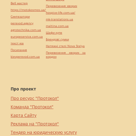
Веб мастер
Перевезення хворих
https://motokosmos.ua/
hospice-life.com.ua/
Синтезатори
mk-translations.ua
perevod.agency
maltina.com.ua
agrotechnika.com.ua
Шафи купе
europeservice.com.ua
Брендові сумки
текст юа
Натяжні стелі Nova Stelya
Посилання
Перевезення хворих за
kievperevod.com.ua
кордон
Про проект
Про ресурс "Протокол"
Команда "Протокол"
Карта Сайту
Реклама на "Протокол"
Тендер на юридическую услугу