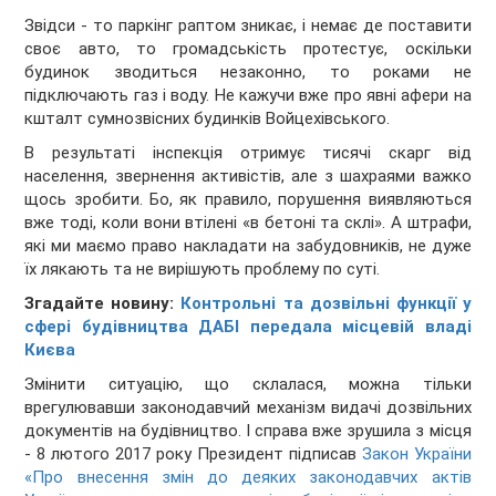
Звідси - то паркінг раптом зникає, і немає де поставити
своє авто, то громадськість протестує, оскільки
будинок зводиться незаконно, то роками не
підключають газ і воду. Не кажучи вже про явні афери на
кшталт сумнозвісних будинків Войцехівського.
В результаті інспекція отримує тисячі скарг від
населення, звернення активістів, але з шахраями важко
щось зробити. Бо, як правило, порушення виявляються
вже тоді, коли вони втілені «в бетоні та склі». А штрафи,
які ми маємо право накладати на забудовників, не дуже
їх лякають та не вирішують проблему по суті.
Згадайте новину:
Контрольні та дозвільні функції у
сфері будівництва ДАБІ передала місцевій владі
Києва
Змінити ситуацію, що склалася, можна тільки
врегулювавши законодавчий механізм видачі дозвільних
документів на будівництво. І справа вже зрушила з місця
- 8 лютого 2017 року Президент підписав
Закон України
«Про внесення змін до деяких законодавчих актів