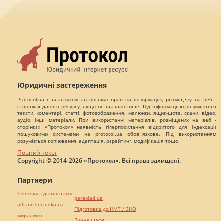
Юридичні застереження
Protocol.ua є власником авторських прав на інформацію, розміщену на веб -
сторінках даного ресурсу, якщо не вказано інше. Під інформацією розуміються
тексти, коментарі, статті, фотозображення, малюнки, ящик-шота, скани, відео,
аудіо, інші матеріали. При використанні матеріалів, розміщених на веб -
сторінках «Протокол» наявність гіперпосилання відкритого для індексації
пошуковими системами на protocol.ua обов`язкове. Під використанням
розуміється копіювання, адаптація, рерайтинг, модифікація тощо.
Повний текст
Copyright © 2014-2026 «Протокол». Всі права захищені.
Партнери
Сережки з діамантами
pereklad.ua
alliancetechnika.ua
Підготовка до НМТ / ЗНО
миралинкс
Винна шафа