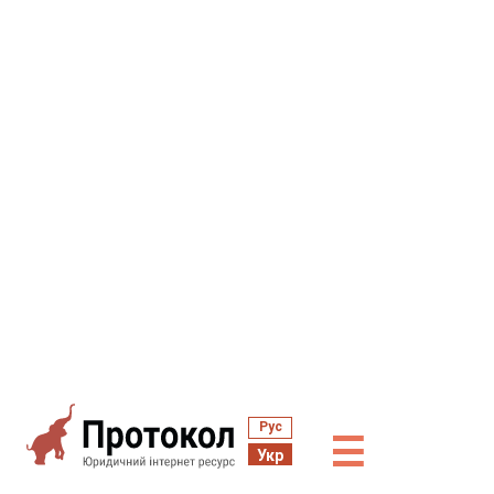
Рус
☰
Укр