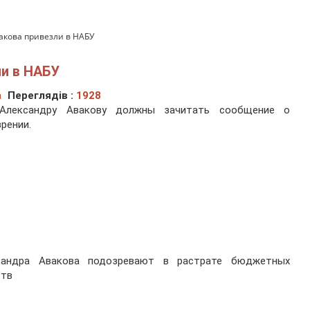
акова привезли в НАБУ
и в НАБУ
а
Переглядів :
1928
Александру Авакову должны зачитать сообщение о
рении.
сандра Авакова подозревают в растрате бюджетных
ств