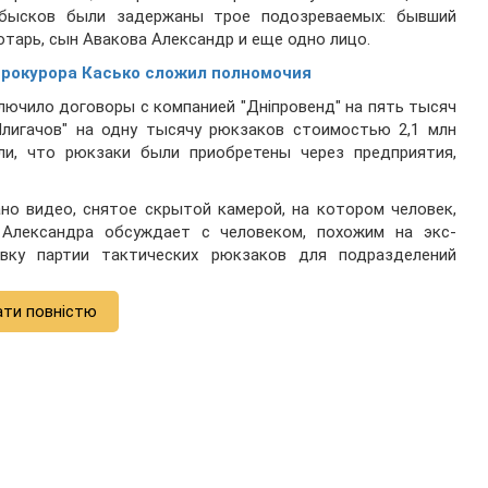
обысков были задержаны трое подозреваемых: бывший
отарь, сын Авакова Александр и еще одно лицо.
рокурора Касько сложил полномочия
лючило договоры с компанией "Дніпровенд" на пять тысяч
Плигачов" на одну тысячу рюкзаков стоимостью 2,1 млн
ли, что рюкзаки были приобретены через предприятия,
но видео, снятое скрытой камерой, на котором человек,
Александра обсуждает с человеком, похожим на экс-
вку партии тактических рюкзаков для подразделений
ати повністю