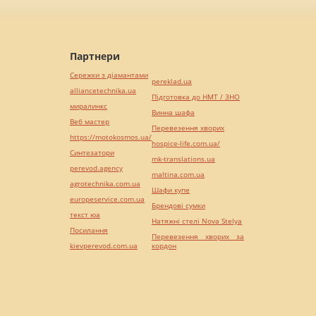
Партнери
Сережки з діамантами
pereklad.ua
alliancetechnika.ua
Підготовка до НМТ / ЗНО
миралинкс
Винна шафа
Веб мастер
Перевезення хворих
https://motokosmos.ua/
hospice-life.com.ua/
Синтезатори
mk-translations.ua
perevod.agency
maltina.com.ua
agrotechnika.com.ua
Шафи купе
europeservice.com.ua
Брендові сумки
текст юа
Натяжні стелі Nova Stelya
Посилання
Перевезення хворих за
kievperevod.com.ua
кордон