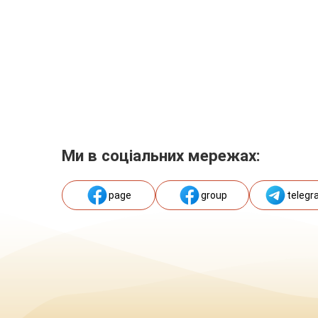
Ми в соціальних мережах:
page
group
telegr