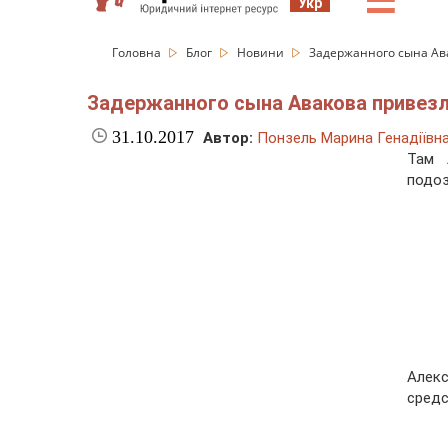
☰
Укр
Головна
Блог
Новини
Задержанного сына Ав
Задержанного сына Авакова привезл
31.10.2017
Автор:
Понзель Марина Генадіївн
Там 
подоз
Алек
сред