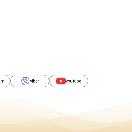
am
viber
youtube