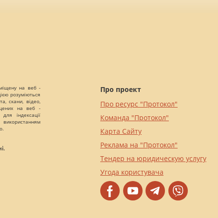
міщену на веб -
Про проект
цією розуміються
а, скани, відео,
Про ресурс "Протокол"
іщених на веб -
 для індексації
Команда "Протокол"
 використанням
о.
Карта Сайту
Реклама на "Протокол"
і.
Тендер на юридическую услугу
Угода користувача