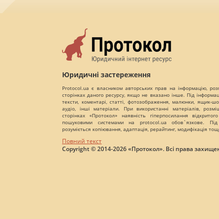
Юридичні застереження
Protocol.ua є власником авторських прав на інформацію, роз
сторінках даного ресурсу, якщо не вказано інше. Під інформа
тексти, коментарі, статті, фотозображення, малюнки, ящик-шот
аудіо, інші матеріали. При використанні матеріалів, розм
сторінках «Протокол» наявність гіперпосилання відкритого
пошуковими системами на protocol.ua обов`язкове. Під
розуміється копіювання, адаптація, рерайтинг, модифікація тощ
Повний текст
Copyright © 2014-2026 «Протокол». Всі права захищен