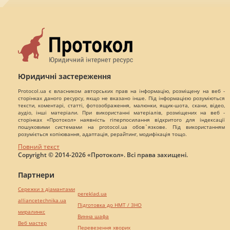
Юридичні застереження
Protocol.ua є власником авторських прав на інформацію, розміщену на веб -
сторінках даного ресурсу, якщо не вказано інше. Під інформацією розуміються
тексти, коментарі, статті, фотозображення, малюнки, ящик-шота, скани, відео,
аудіо, інші матеріали. При використанні матеріалів, розміщених на веб -
сторінках «Протокол» наявність гіперпосилання відкритого для індексації
пошуковими системами на protocol.ua обов`язкове. Під використанням
розуміється копіювання, адаптація, рерайтинг, модифікація тощо.
Повний текст
Copyright © 2014-2026 «Протокол». Всі права захищені.
Партнери
Сережки з діамантами
pereklad.ua
alliancetechnika.ua
Підготовка до НМТ / ЗНО
миралинкс
Винна шафа
Веб мастер
Перевезення хворих