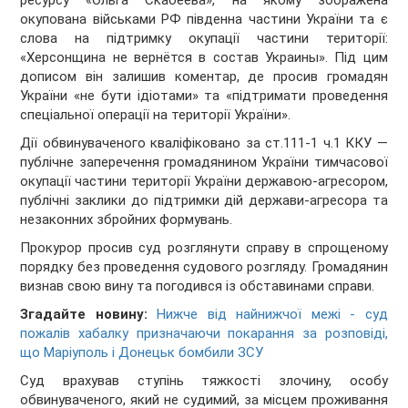
ресурсу «Ольга Скабеева», на якому зображена
окупована військами РФ південна частини України та є
слова на підтримку окупації частини території:
«Херсонщина не вернётся в состав Украины». Під цим
дописом він залишив коментар, де просив громадян
України «не бути ідіотами» та «підтримати проведення
спеціальної операції на території України».
Дії обвинуваченого кваліфіковано за ст.111-1 ч.1 ККУ —
публічне заперечення громадянином України тимчасової
окупації частини території України державою-агресором,
публічні заклики до підтримки дій держави-агресора та
незаконних збройних формувань.
Прокурор просив суд розглянути справу в спрощеному
порядку без проведення судового розгляду. Громадянин
визнав свою вину та погодився із обставинами справи.
Згадайте новину:
Нижче від найнижчої межі - суд
пожалів хабалку призначаючи покарання за розповіді,
що Маріуполь і Донецьк бомбили ЗСУ
Суд врахував ступінь тяжкості злочину, особу
обвинуваченого, який не судимий, за місцем проживання