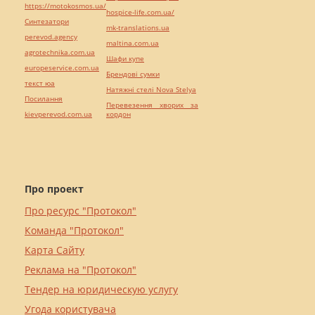
https://motokosmos.ua/
hospice-life.com.ua/
Синтезатори
mk-translations.ua
perevod.agency
maltina.com.ua
agrotechnika.com.ua
Шафи купе
europeservice.com.ua
Брендові сумки
текст юа
Натяжні стелі Nova Stelya
Посилання
Перевезення хворих за
kievperevod.com.ua
кордон
Про проект
Про ресурс "Протокол"
Команда "Протокол"
Карта Сайту
Реклама на "Протокол"
Тендер на юридическую услугу
Угода користувача