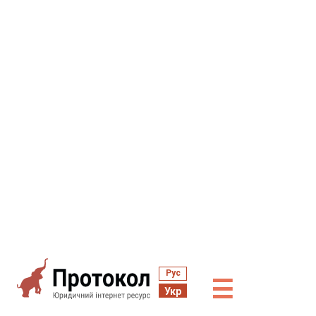
Рус
☰
Укр