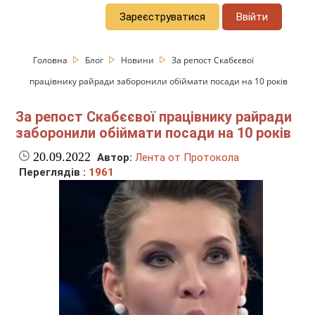
Зареєструватися
Ввійти
Головна
Блог
Новини
За репост Скабєєвої
працівнику райради заборонили обіймати посади на 10 років
За репост Скабєєвої працівнику райради
заборонили обіймати посади на 10 років
20.09.2022
Автор:
Лента от Протокола
Переглядів :
1961