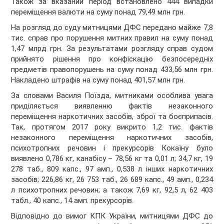
Також за вказаний період встановлено 444 випадки
переміщення валюти на суму понад 79,49 млн грн.
На розгляд до суду митницями ДФС передано майже 7,8
тис. справ про порушення митних правил на суму понад
1,47 млрд грн. За результатами розгляду справ судом
прийнято рішення про конфіскацію безпосередніх
предметів правопорушень на суму понад 433,56 млн грн.
Накладено штрафів на суму понад 401,57 млн грн.
За словами Василя Поїзда, митниками особлива увага
приділяється виявленню фактів незаконного
переміщення наркотичних засобів, зброї та боєприпасів.
Так, протягом 2017 року викрито 1,2 тис. фактів
незаконного переміщення наркотичних засобів,
психотропних речовин і прекурсорів Кокаїну було
виявлено 0,786 кг, канабісу – 78,56 кг та 0,01 л; 34,7 кг, 19
278 таб., 809 капс., 97 амп., 0,538 л інших наркотичних
засобів; 226,86 кг, 26 753 таб., 26 689 капс., 49 амп., 0,234
л психотропних речовин; а також 7,69 кг, 92,5 л, 62 403
табл., 40 капс., 14 амп. прекурсорів.
Відповідно до вимог КПК України, митницями ДФС до