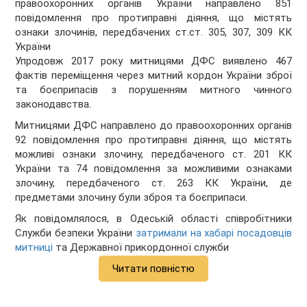
правоохоронних органів України направлено 851
повідомлення про протиправні діяння, що містять
ознаки злочинів, передбачених ст.ст. 305, 307, 309 КК
України
Упродовж 2017 року митницями ДФС виявлено 467
фактів переміщення через митний кордон України зброї
та боєприпасів з порушенням митного чинного
законодавства.
Митницями ДФС направлено до правоохоронних органів
92 повідомлення про протиправні діяння, що містять
можливі ознаки злочину, передбаченого ст. 201 КК
України та 74 повідомлення за можливими ознаками
злочину, передбаченого ст. 263 КК України, де
предметами злочину були зброя та боєприпаси.
Як повідомлялося, в Одеській області співробітники
Служби безпеки України
затримали на хабарі посадовців
митниці
та Державної прикордонної служби
Читати повністю