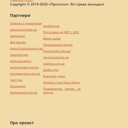
Copyright © 2014-2026 «Протокол». Всі права захищені.
Партнери
Сережки з діамантами
pereklad.ua
alliancetechnika.ua
Підготовка до НМТ / ЗНО
миралинкс
Винна шафа
Веб мастер
Перевезення хворих
https://motokosmos.ua/
hospice-life.com.ua/
Синтезатори
mk-translations.ua
perevod.agency
maltina.com.ua
agrotechnika.com.ua
Шафи купе
europeservice.com.ua
Брендові сумки
текст юа
Натяжні стелі Nova Stelya
Посилання
Перевезення хворих за
kievperevod.com.ua
кордон
Про проект