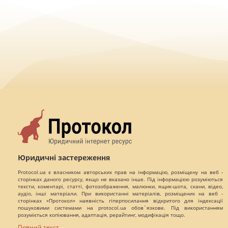
Юридичні застереження
Protocol.ua є власником авторських прав на інформацію, розміщену на веб -
сторінках даного ресурсу, якщо не вказано інше. Під інформацією розуміються
тексти, коментарі, статті, фотозображення, малюнки, ящик-шота, скани, відео,
аудіо, інші матеріали. При використанні матеріалів, розміщених на веб -
сторінках «Протокол» наявність гіперпосилання відкритого для індексації
пошуковими системами на protocol.ua обов`язкове. Під використанням
розуміється копіювання, адаптація, рерайтинг, модифікація тощо.
Повний текст