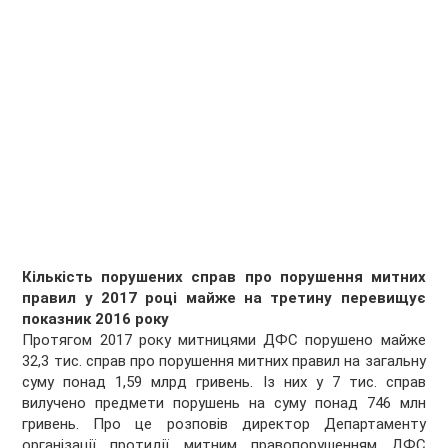
Кількість порушених справ про порушення митних
правил у 2017 році майже на третину перевищує
показник 2016 року
Протягом 2017 року митницями ДФС порушено майже
32,3 тис. справ про порушення митних правил на загальну
суму понад 1,59 млрд гривень. Із них у 7 тис. справ
вилучено предмети порушень на суму понад 746 млн
гривень. Про це розповів директор Департаменту
організації протидії митним правопорушенням ДФС