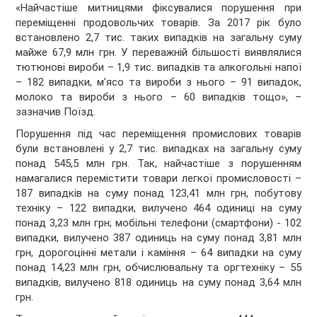
«Найчастіше митницями фіксувалися порушення при
переміщенні продовольчих товарів. За 2017 рік було
встановлено 2,7 тис. таких випадків на загальну суму
майже 67,9 млн грн. У переважній більшості виявлялися
тютюнові вироби – 1,9 тис. випадків та алкогольні напої
– 182 випадки, м’ясо та вироби з нього – 91 випадок,
молоко та вироби з нього – 60 випадків тощо», –
зазначив Поїзд.
Порушення під час переміщення промислових товарів
були встановлені у 2,7 тис. випадках на загальну суму
понад 545,5 млн грн. Так, найчастіше з порушенням
намагалися перемістити товари легкої промисловості –
187 випадків на суму понад 123,41 млн грн, побутову
техніку – 122 випадки, вилучено 464 одиниці на суму
понад 3,23 млн грн; мобільні телефони (смартфони) - 102
випадки, вилучено 387 одиниць на суму понад 3,81 млн
грн, дорогоцінні метали і каміння – 64 випадки на суму
понад 14,23 млн грн, обчислювальну та оргтехніку – 55
випадків, вилучено 818 одиниць на суму понад 3,64 млн
грн.