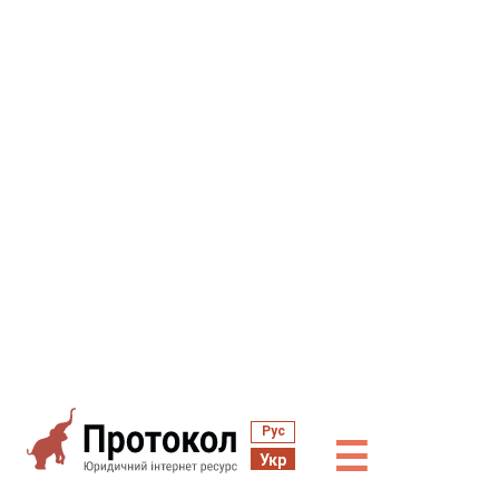
Рус
☰
Укр