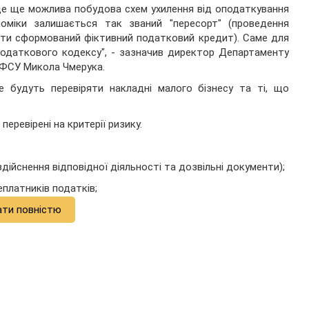
де ще можлива побудова схем ухилення від оподаткування
оміки залишається так званий "пересорт" (проведення
бути сформований фіктивний податковий кредит). Саме для
Податкового кодексу", - зазначив директор Департаменту
ДФСУ Микола Чмерука.
е будуть перевіряти накладні малого бізнесу та ті, що
перевірені на критерії ризику.
 здійснення відповідної діяльності та дозвільні документи);
еплатників податків;
ати повністю