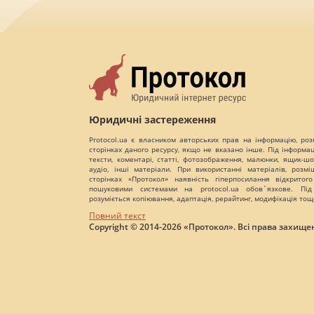
Юридичні застереження
Protocol.ua є власником авторських прав на інформацію, роз
сторінках даного ресурсу, якщо не вказано інше. Під інформа
тексти, коментарі, статті, фотозображення, малюнки, ящик-шот
аудіо, інші матеріали. При використанні матеріалів, розм
сторінках «Протокол» наявність гіперпосилання відкритого
пошуковими системами на protocol.ua обов`язкове. Під
розуміється копіювання, адаптація, рерайтинг, модифікація тощ
Повний текст
Copyright © 2014-2026 «Протокол». Всі права захищен