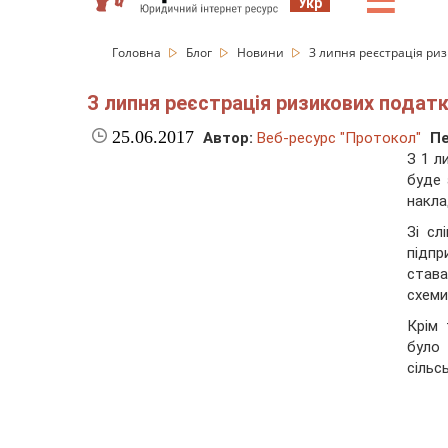
☰
Укр
Головна
Блог
Новини
З липня реєстрація ри
З липня реєстрація ризикових подат
25.06.2017
Автор:
Веб-ресурс "Протокол"
Пе
З 1 л
буде 
накла
Зі сл
підп
став
схеми
Крім 
бул
сільс