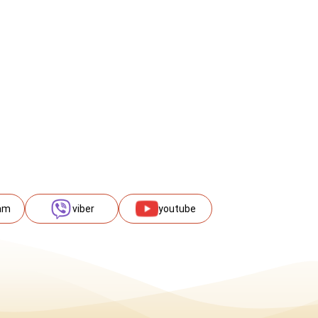
am
viber
youtube