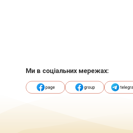
Ми в соціальних мережах:
page
group
telegr