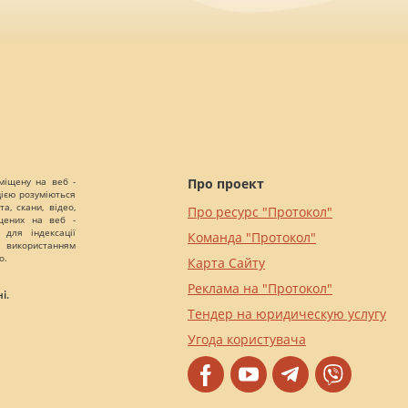
міщену на веб -
Про проект
цією розуміються
а, скани, відео,
Про ресурс "Протокол"
іщених на веб -
 для індексації
Команда "Протокол"
 використанням
о.
Карта Сайту
Реклама на "Протокол"
і.
Тендер на юридическую услугу
Угода користувача