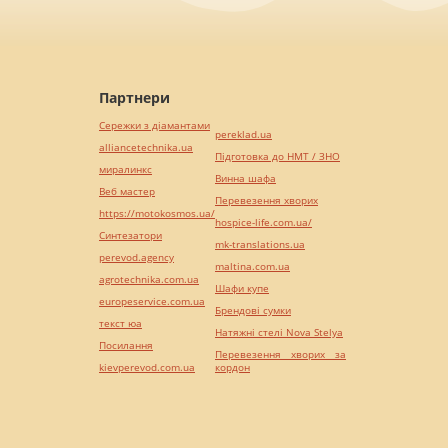
Партнери
Сережки з діамантами
pereklad.ua
alliancetechnika.ua
Підготовка до НМТ / ЗНО
миралинкс
Винна шафа
Веб мастер
Перевезення хворих
https://motokosmos.ua/
hospice-life.com.ua/
Синтезатори
mk-translations.ua
perevod.agency
maltina.com.ua
agrotechnika.com.ua
Шафи купе
europeservice.com.ua
Брендові сумки
текст юа
Натяжні стелі Nova Stelya
Посилання
Перевезення хворих за
kievperevod.com.ua
кордон