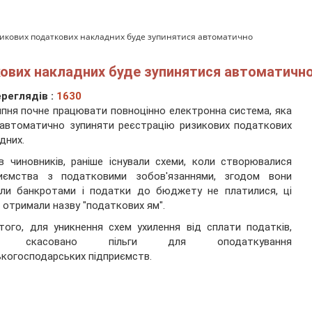
зикових податкових накладних буде зупинятися автоматично
кових накладних буде зупинятися автоматичн
реглядів :
1630
ипня почне працювати повноцінно електронна система, яка
автоматично зупиняти реєстрацію ризикових податкових
дних.
ів чиновників, раніше існували схеми, коли створювалися
риємства з податковими зобов'язаннями, згодом вони
али банкротами і податки до бюджету не платилися, ці
 отримали назву "податкових ям".
того, для уникнення схем ухилення від сплати податків,
о скасовано пільги для оподаткування
ькогосподарських підприємств.