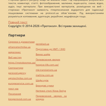
тексти, коментарі, статті, фотозображення, малюнки, ящик-шота, скани, відео,
аудіо, інші матеріали. При використанні матеріалів, розміщених на веб -
сторінках «Протокол» наявність гіперпосилання відкритого для індексації
пошуковими системами на protocol.ua обов`язкове. Під використанням
розуміється копіювання, адаптація, рерайтинг, модифікація тощо.
Повний текст
Copyright © 2014-2026 «Протокол». Всі права захищені.
Партнери
Сережки з діамантами
pereklad.ua
alliancetechnika.ua
Підготовка до НМТ / ЗНО
миралинкс
Винна шафа
Веб мастер
Перевезення хворих
https://motokosmos.ua/
hospice-life.com.ua/
Синтезатори
mk-translations.ua
perevod.agency
maltina.com.ua
agrotechnika.com.ua
Шафи купе
europeservice.com.ua
Брендові сумки
текст юа
Натяжні стелі Nova Stelya
Посилання
Перевезення хворих за
kievperevod.com.ua
кордон