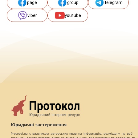
page
group
telegram
viber
youtube
Юридичні застереження
Protocol.ua є власником авторських прав на інформацію, розміщену на веб -
сторінках даного ресурсу, якщо не вказано інше. Під інформацією розуміються