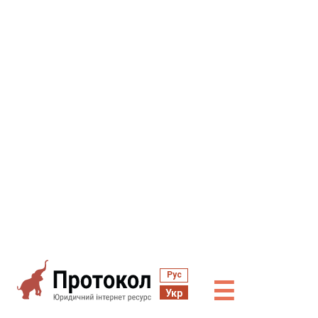
Рус
☰
Укр