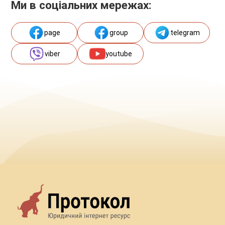
Ми в соціальних мережах:
page
group
telegram
viber
youtube