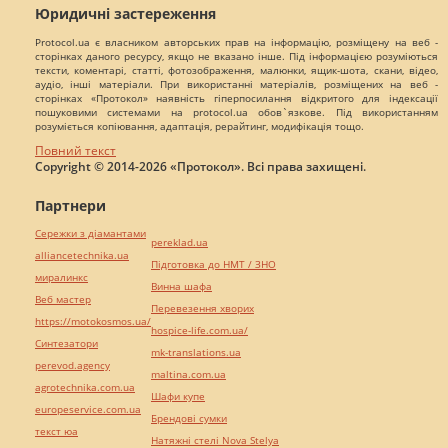
Юридичні застереження
Protocol.ua є власником авторських прав на інформацію, розміщену на веб -
сторінках даного ресурсу, якщо не вказано інше. Під інформацією розуміються
тексти, коментарі, статті, фотозображення, малюнки, ящик-шота, скани, відео,
аудіо, інші матеріали. При використанні матеріалів, розміщених на веб -
сторінках «Протокол» наявність гіперпосилання відкритого для індексації
пошуковими системами на protocol.ua обов`язкове. Під використанням
розуміється копіювання, адаптація, рерайтинг, модифікація тощо.
Повний текст
Copyright © 2014-2026 «Протокол». Всі права захищені.
Партнери
Сережки з діамантами
pereklad.ua
alliancetechnika.ua
Підготовка до НМТ / ЗНО
миралинкс
Винна шафа
Веб мастер
Перевезення хворих
https://motokosmos.ua/
hospice-life.com.ua/
Синтезатори
mk-translations.ua
perevod.agency
maltina.com.ua
agrotechnika.com.ua
Шафи купе
europeservice.com.ua
Брендові сумки
текст юа
Натяжні стелі Nova Stelya