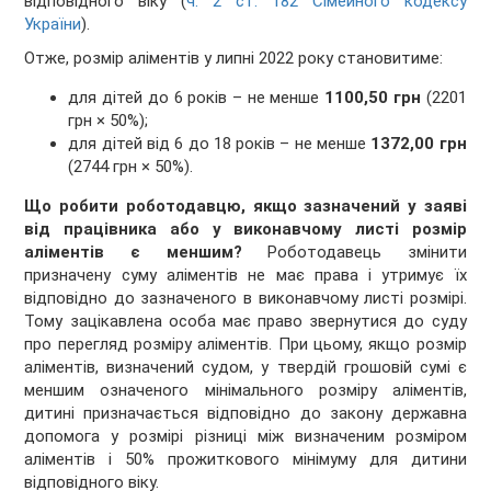
відповідного віку (
ч. 2 ст. 182 Сімейного кодексу
України
).
Отже, розмір аліментів у липні 2022 року становитиме:
для дітей до 6 років – не менше
1100,50 грн
(2201
грн × 50%);
для дітей від 6 до 18 років – не менше
1372,00 грн
(2744 грн × 50%).
Що робити роботодавцю, якщо зазначений у заяві
від працівника або у виконавчому листі розмір
аліментів є меншим?
Роботодавець змінити
призначену суму аліментів не має права і утримує їх
відповідно до зазначеного в виконавчому листі розмірі.
Тому зацікавлена особа має право звернутися до суду
про перегляд розміру аліментів. При цьому, якщо розмір
аліментів, визначений судом, у твердій грошовій сумі є
меншим означеного мінімального розміру аліментів,
дитині призначається відповідно до закону державна
допомога у розмірі різниці між визначеним розміром
аліментів і 50% прожиткового мінімуму для дитини
відповідного віку.