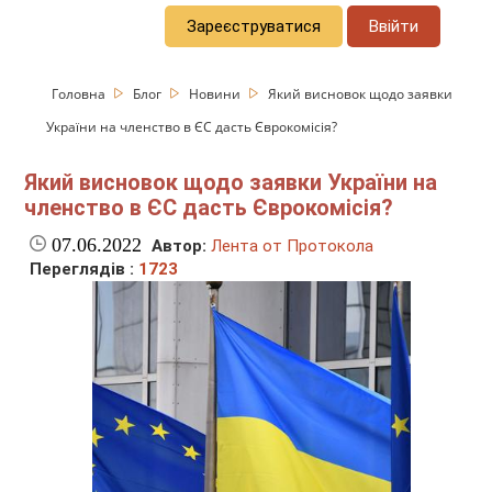
Зареєструватися
Ввійти
Головна
Блог
Новини
Який висновок щодо заявки
України на членство в ЄС дасть Єврокомісія?
Який висновок щодо заявки України на
членство в ЄС дасть Єврокомісія?
07.06.2022
Автор:
Лента от Протокола
Переглядів :
1723