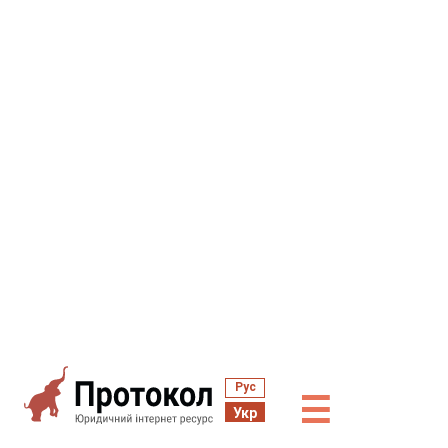
Рус
☰
Укр