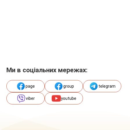
Ми в соціальних мережах:
page
group
telegram
viber
youtube