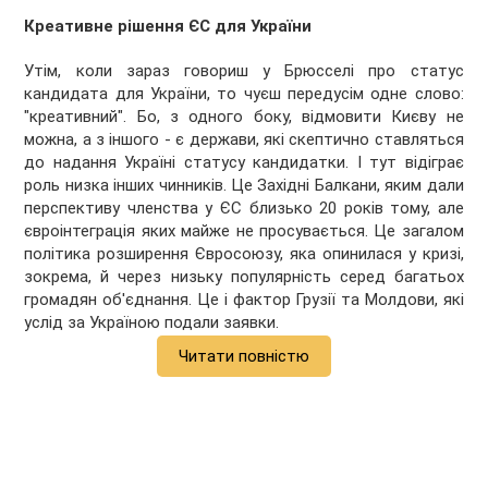
Креативне рішення ЄС для України
Утім, коли зараз говориш у Брюсселі про статус
кандидата для України, то чуєш передусім одне слово:
"креативний". Бо, з одного боку, відмовити Києву не
можна, а з іншого - є держави, які скептично ставляться
до надання Україні статусу кандидатки. І тут відіграє
роль низка інших чинників. Це Західні Балкани, яким дали
перспективу членства у ЄС близько 20 років тому, але
євроінтеграція яких майже не просувається. Це загалом
політика розширення Євросоюзу, яка опинилася у кризі,
зокрема, й через низьку популярність серед багатьох
громадян об'єднання. Це і фактор Грузії та Молдови, які
услід за Україною подали заявки.
Читати повністю