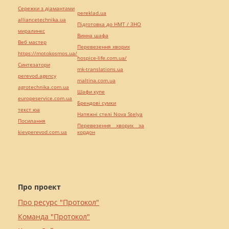
Сережки з діамантами
pereklad.ua
alliancetechnika.ua
Підготовка до НМТ / ЗНО
миралинкс
Винна шафа
Веб мастер
Перевезення хворих
https://motokosmos.ua/
hospice-life.com.ua/
Синтезатори
mk-translations.ua
perevod.agency
maltina.com.ua
agrotechnika.com.ua
Шафи купе
europeservice.com.ua
Брендові сумки
текст юа
Натяжні стелі Nova Stelya
Посилання
Перевезення хворих за
kievperevod.com.ua
кордон
Про проект
Про ресурс "Протокол"
Команда "Протокол"