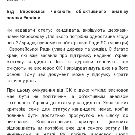
Від Єврокомісії чекають об'єктивного аналізу
заявки України
Чи надавати статус кандидата, вирішують держави-
члени Євросоюзу. Для цього потрібна одностайна згода
всіх 27 урядів, причому на обох рівнях: Ради ЄС (міністри)
і Європейської Ради (глави держав та урядів). Є багато
країн, які вже заявили про підтримку надання Україні
статусу кандидата. Інші ж держави говорять, що
очікують на висновок ЄК і вирішуватимуть вже на його
основі. Тому цей документ може у підсумку зіграти
ключову роль.
При цьому очікування від ЄК є дуже чітким: висновок
має бути не політичним, а об'єктивним аналізом
готовності України до статусу кандидата. Хоча чітких
критеріїв саме для статусу кандидата немає, країна
повинна бути достатньо просунутою на шляху до
виконання Копенгагенських критеріїв. Цілковита
відповідність їм потрібна вже для самого вступу. На
нинішньому ж етапі ЄК робить висновок щодо