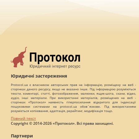
Юридичні застереження
Protocol.ua є власником авторських прав на інформацію, розміщену на веб -
сторінках даного ресурсу, якщо не вказано інше. Під інформацією розуміються
тексти, коментарі, статті, фотозображення, малюнки, ящик-шота, скани, відео,
аудіо, інші матеріали. При використанні матеріалів, розміщених на веб -
сторінках «Протокол» наявність гіперпосилання відкритого для індексації
пошуковими системами на protocol.ua обов`язкове. Під використанням
розуміється копіювання, адаптація, рерайтинг, модифікація тощо.
Повний текст
Copyright © 2014-2026 «Протокол». Всі права захищені.
Партнери