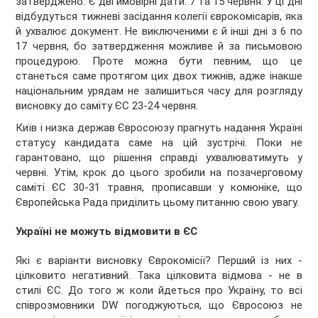
затверджено. Є дві ймовірні дати: 7 та 15 червня. У ці дні
відбудуться тижневі засідання колегії єврокомісарів, яка
й ухвалює документ. Не виключеними є й інші дні з 6 по
17 червня, бо затвердження можливе й за письмовою
процедурою. Проте можна бути певним, що це
станеться саме протягом цих двох тижнів, адже інакше
національним урядам не залишиться часу для розгляду
висновку до саміту ЄС 23-24 червня.
Київ і низка держав Євросоюзу прагнуть надання Україні
статусу кандидата саме на цій зустрічі. Поки не
гарантовано, що рішення справді ухвалюватимуть у
червні. Утім, крок до цього зробили на позачерговому
саміті ЄС 30-31 травня, прописавши у комюніке, що
Європейська Рада приділить цьому питанню свою увагу.
Україні не можуть відмовити в ЄС
Які є варіанти висновку Єврокомісії? Перший із них -
цілковито негативний. Така цілковита відмова - не в
стилі ЄС. До того ж коли йдеться про Україну, то всі
співрозмовники DW погоджуються, що Євросоюз не