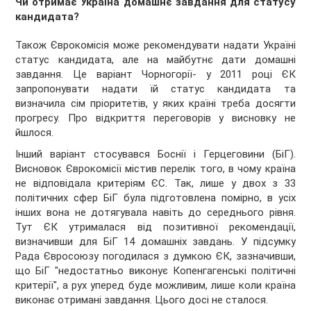
Чи отримає Україна домашнє завдання для статусу
кандидата?
Також Єврокомісія може рекомендувати надати Україні
статус кандидата, але на майбутнє дати домашні
завдання. Це варіант Чорногорії- у 2011 році ЄК
запропонувати надати їй статус кандидата та
визначила сім пріоритетів, у яких країні треба досягти
прогресу. Про відкриття переговорів у висновку не
йшлося.
Інший варіант стосувався Боснії і Герцеговини (БіГ).
Висновок Єврокомісії містив перелік того, в чому країна
не відповідала критеріям ЄС. Так, лише у двох з 33
політичних сфер БіГ була підготовлена помірно, в усіх
інших вона не дотягувала навіть до середнього рівня.
Тут ЄК утрималася від позитивної рекомендації,
визначивши для БіГ 14 домашніх завдань. У підсумку
Рада Євросоюзу погодилася з думкою ЄК, зазначивши,
що БіГ "недостатньо виконує Копенгагенські політичні
критерії", а рух уперед буде можливим, лише коли країна
виконає отримані завдання. Цього досі не сталося.