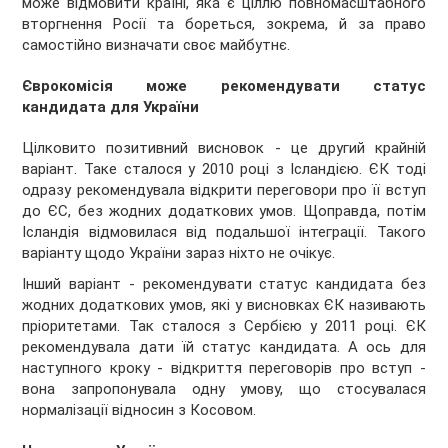
може відмовити країні, яка є ціллю повномасштабного
вторгнення Росії та бореться, зокрема, й за право
самостійно визначати своє майбутнє.
Єврокомісія може рекомендувати статус
кандидата для України
Цілковито позитивний висновок - це другий крайній
варіант. Таке сталося у 2010 році з Ісландією. ЄК тоді
одразу рекомендувала відкрити переговори про її вступ
до ЄС, без жодних додаткових умов. Щоправда, потім
Ісландія відмовилася від подальшої інтеграції. Такого
варіанту щодо України зараз ніхто не очікує.
Інший варіант - рекомендувати статус кандидата без
жодних додаткових умов, які у висновках ЄК називають
пріоритетами. Так сталося з Сербією у 2011 році. ЄК
рекомендувала дати їй статус кандидата. А ось для
наступного кроку - відкриття переговорів про вступ -
вона запропонувала одну умову, що стосувалася
нормалізації відносин з Косовом.