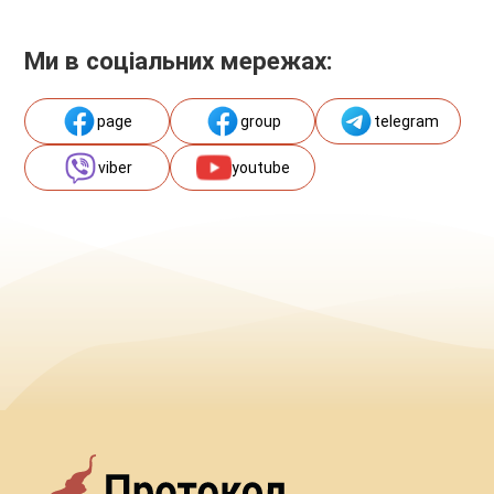
Ми в соціальних мережах:
page
group
telegram
viber
youtube