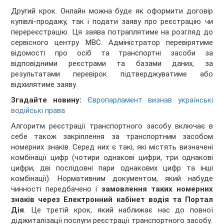
Другий крок. Онлайн можна буде як оформити договір
купівлі-продажу, так і подати заяву про реєстрацію чи
перереєстрацію. Ця заява потраплятиме на розгляд до
сервісного центру МВС. Адміністратор перевірятиме
відомості про осіб та транспортні засоби за
відповідними реєстрами та базами даних, за
результатами перевірок підтверджуватиме або
відхилятиме заяву.
Згадайте новину:
Європарламент визнав українські
водійські права
Алгоритм реєстрації транспортного засобу включає в
себе також закріплення за транспортним засобом
номерних знаків. Серед них є такі, які містять визначені
комбінації цифр (чотири однакові цифри, три однакові
цифри, дві послідовні пари однакових цифр та інші
комбінації). Нормативним документом, який набуде
чинності передбачено і
замовлення таких номерних
знаків через Електронний кабінет водія та Портал
Дія
. Це третій крок, який наближає нас до повної
діджиталізації послуги реєстрації транспортного засобу.