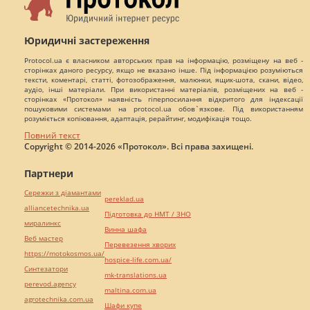
Юридичні застереження
Protocol.ua є власником авторських прав на інформацію, розміщену на веб -
сторінках даного ресурсу, якщо не вказано інше. Під інформацією розуміються
тексти, коментарі, статті, фотозображення, малюнки, ящик-шота, скани, відео,
аудіо, інші матеріали. При використанні матеріалів, розміщених на веб -
сторінках «Протокол» наявність гіперпосилання відкритого для індексації
пошуковими системами на protocol.ua обов`язкове. Під використанням
розуміється копіювання, адаптація, рерайтинг, модифікація тощо.
Повний текст
Copyright © 2014-2026 «Протокол». Всі права захищені.
Партнери
Сережки з діамантами
pereklad.ua
alliancetechnika.ua
Підготовка до НМТ / ЗНО
миралинкс
Винна шафа
Веб мастер
Перевезення хворих
https://motokosmos.ua/
hospice-life.com.ua/
Синтезатори
mk-translations.ua
perevod.agency
maltina.com.ua
agrotechnika.com.ua
Шафи купе