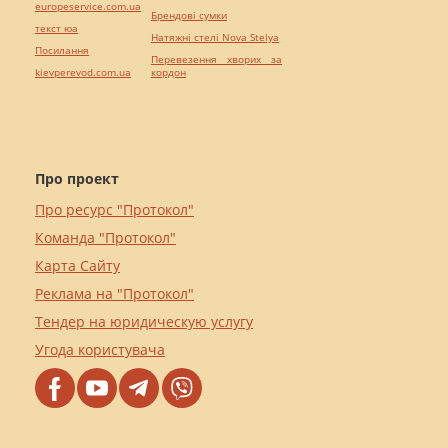
europeservice.com.ua
Брендові сумки
текст юа
Натяжні стелі Nova Stelya
Посилання
Перевезення хворих за
kievperevod.com.ua
кордон
Про проект
Про ресурс "Протокол"
Команда "Протокол"
Карта Сайту
Реклама на "Протокол"
Тендер на юридическую услугу
Угода користувача