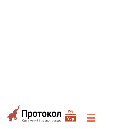
Рус
☰
Укр