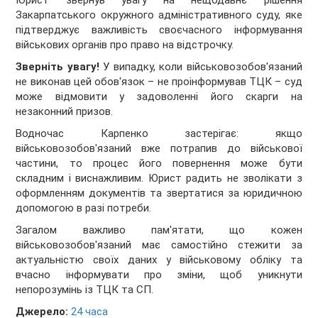
Закарпатського окружного адміністративного суду, яке
підтверджує важливість своєчасного інформування
військових органів про право на відстрочку.
Зверніть увагу!
У випадку, коли військовозобов'язаний
не виконав цей обов'язок – не проінформував ТЦК – суд
може відмовити у задоволенні його скарги на
незаконний призов.
Водночас Карпенко застерігає: якщо
військовозобов'язаний вже потрапив до військової
частини, то процес його повернення може бути
складним і виснажливим. Юрист радить не зволікати з
оформленням документів та звертатися за юридичною
допомогою в разі потреби.
Загалом важливо пам'ятати, що кожен
військовозобов'язаний має самостійно стежити за
актуальністю своїх даних у військовому обліку та
вчасно інформувати про зміни, щоб уникнути
непорозумінь із ТЦК та СП.
Джерело:
24 часа