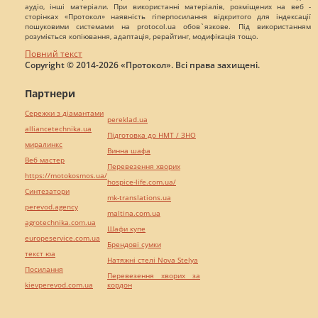
аудіо, інші матеріали. При використанні матеріалів, розміщених на веб -
сторінках «Протокол» наявність гіперпосилання відкритого для індексації
пошуковими системами на protocol.ua обов`язкове. Під використанням
розуміється копіювання, адаптація, рерайтинг, модифікація тощо.
Повний текст
Copyright © 2014-2026 «Протокол». Всі права захищені.
Партнери
Сережки з діамантами
pereklad.ua
alliancetechnika.ua
Підготовка до НМТ / ЗНО
миралинкс
Винна шафа
Веб мастер
Перевезення хворих
https://motokosmos.ua/
hospice-life.com.ua/
Синтезатори
mk-translations.ua
perevod.agency
maltina.com.ua
agrotechnika.com.ua
Шафи купе
europeservice.com.ua
Брендові сумки
текст юа
Натяжні стелі Nova Stelya
Посилання
Перевезення хворих за
kievperevod.com.ua
кордон