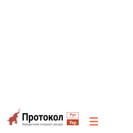
Рус
☰
Укр