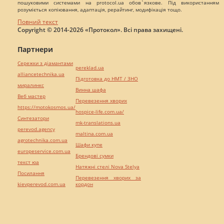
пошуковими системами на protocol.ua обов`язкове. Під використанням
розуміється копіювання, адаптація, рерайтинг, модифікація тощо.
Повний текст
Copyright © 2014-2026 «Протокол». Всі права захищені.
Партнери
Сережки з діамантами
pereklad.ua
alliancetechnika.ua
Підготовка до НМТ / ЗНО
миралинкс
Винна шафа
Веб мастер
Перевезення хворих
https://motokosmos.ua/
hospice-life.com.ua/
Синтезатори
mk-translations.ua
perevod.agency
maltina.com.ua
agrotechnika.com.ua
Шафи купе
europeservice.com.ua
Брендові сумки
текст юа
Натяжні стелі Nova Stelya
Посилання
Перевезення хворих за
kievperevod.com.ua
кордон