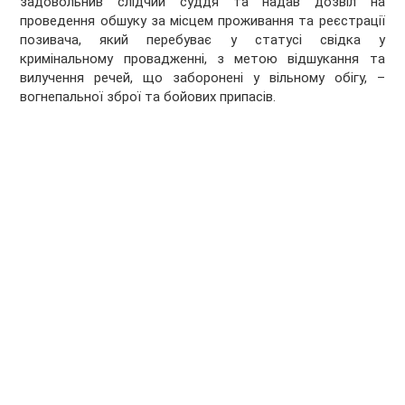
задовольнив слідчий суддя та надав дозвіл на
проведення обшуку за місцем проживання та реєстрації
позивача, який перебуває у статусі свідка у
кримінальному провадженні, з метою відшукання та
вилучення речей, що заборонені у вільному обігу, –
вогнепальної зброї та бойових припасів.