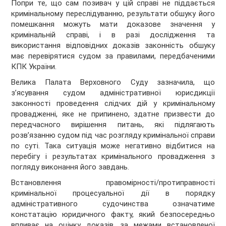
Попри те, що сам позивач у цій справі не піддається
кримінальному переслідуванню, результати обшуку його
помешкання можуть мати доказове значення у
кримінальній справі, і в разі дослідження та
використання відповідних доказів законність обшуку
має перевірятися судом за правилами, передбаченими
КПК України.
Велика Палата Верховного Суду зазначила, що
з’ясування судом адміністративної юрисдикції
законності проведення слідчих дій у кримінальному
провадженні, яке не припинено, здатне призвести до
передчасного вирішення питань, які підлягають
розв’язанню судом під час розгляду кримінальної справи
по суті. Така ситуація може негативно відбитися на
перебігу і результатах кримінального провадження з
погляду виконання його завдань.
Встановлення правомірності/протиправності
кримінальної процесуальної дії в порядку
адміністративного судочинства означатиме
констатацію юридичного факту, який безпосередньо
впливає на оцінку доказів, за межами встановленої