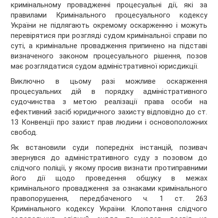
кримінальному провадженні процесуальні дії, які за
правилами Кримінального процесуального кодексу
України не підлягають окремому оскарженню і можуть
перевірятися при розгляді судом кримінальної справи по
суті, а кримінальне провадження припинено на підставі
визначеного законом процесуального рішення, позов
має розглядатися судом адміністративної юрисдикції.
Виключно в цьому разі можливе оскарження
процесуальних дій в порядку адміністративного
судочинства з метою реалізації права особи на
ефективний засіб юридичного захисту відповідно до ст.
13 Конвенції про захист прав людини і основоположних
свобод.
Як встановили суди попередніх інстанцій, позивач
звернувся до адміністративного суду з позовом до
слідчого поліції, у якому просив визнати протиправними
його дії щодо проведення обшуку в межах
кримінального провадження за ознаками кримінального
правопорушення, передбаченого ч. 1 ст. 263
Кримінального кодексу України. Клопотання слідчого