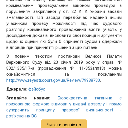
кримінальним процесуальним законом процедури з
порушенням закріпленої у ст. 22 КПК України засади
змагальності. Ця засада передбачає надання іншим
учасникам процесу можливості під час судового
розгляду кримінального провадження взяти участь у
дослідженні доказів, висловити свої позиції й аргументи
щодо їх оцінки, які були б сприйняті судом і одержали
відповідь при прийнятті рішення з цих питань.
З повним текстом постанови Великої Палати
Верховного Суду від 23 січня 2019 року у справі №
802/1335/17-а (провадження № 11-853апп18) можна
ознайомитися за посиланням
http://www.reyestr.court.gov.ua/Review/79988780
.
Джерело
:
фэйсбук
Згадайте новину:
Бюрократична тяганина є
прихованою формою відмови у видачі дозволу і прямо
суперечить принципу правової визначеності -
роз’яснення ВС
Читати повністю