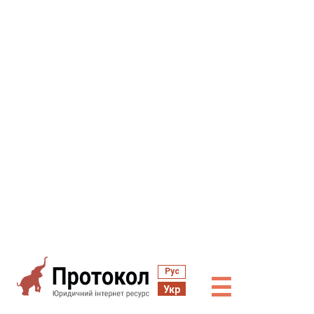
Рус
☰
Укр