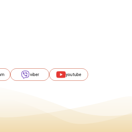
am
viber
youtube