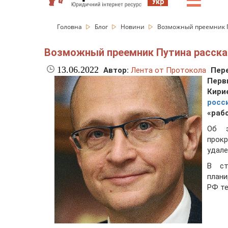
☰
Укр
Головна
Блог
Новини
Возможный преемник П
Возможный преемник Путина рассказ
13.06.2022
Автор:
Лента от Протокола
Пере
Перв
Кири
росс
«раб
Об 
прок
удале
В ст
плани
РФ те