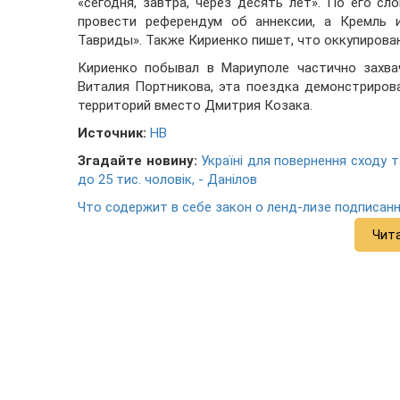
«сегодня, завтра, через десять лет». По его сл
провести референдум об аннексии, а Кремль 
Тавриды». Также Кириенко пишет, что оккупирова
Кириенко побывал в Мариуполе частично захва
Виталия Портникова, эта поездка демонстриров
территорий вместо Дмитрия Козака.
Источник:
НВ
Згадайте новину:
Україні для повернення сходу 
до 25 тис. чоловік, - Данілов
Что содержит в себе закон о ленд-лизе подписа
Чит