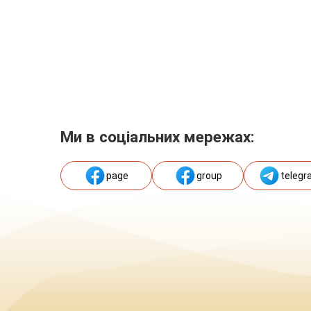
Ми в соціальних мережах:
page
group
telegr