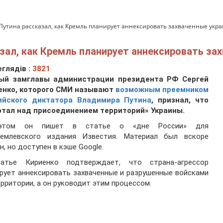
утина рассказал, как Кремль планирует аннексировать захваченные укр
ал, как Кремль планирует аннексировать зах
глядів :
3821
ый замглавы администрации президента РФ Сергей
енко, которого СМИ называют
возможным преемником
ийского диктатора Владимира Путина
, признал, что
отал над присоединением территорий» Украины.
этом он пишет в статье о «дне России» для
ремлевского издания Известия. Материал был вскоре
н, но доступен в кэше Google.
атье Кириенко подтверждает, что страна-агрессор
рует аннексировать захваченные и разрушенные войсками
рритории, а он руководит этим процессом.