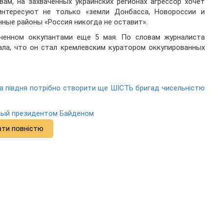
овам, на захваченных украинских регионах агрессор хочет
интересуют не только «земли Донбасса, Новороссии и
нные районы «Россия никогда не оставит».
ченном оккупантами еще 5 мая. По словам журналиста
ала, что он стал кремлевским куратором оккупированных
та півдня потрібно створити ще ШІСТЬ бригад чисельністю
нный президентом Байденом
ати повністю