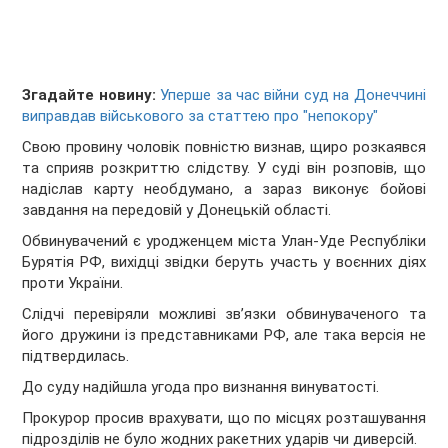
Згадайте новину:
Уперше за час війни суд на Донеччині
виправдав військового за статтею про "непокору"
Свою провину чоловік повністю визнав, щиро розкаявся
та сприяв розкриттю слідству. У суді він розповів, що
надіслав карту необдумано, а зараз виконує бойові
завдання на передовій у Донецькій області.
Обвинувачений є уродженцем міста Улан-Уде Республіки
Бурятія РФ, вихідці звідки беруть участь у воєнних діях
проти України.
Слідчі перевіряли можливі зв’язки обвинуваченого та
його дружини із представниками РФ, але така версія не
підтвердилась.
До суду надійшла угода про визнання винуватості.
Прокурор просив врахувати, що по місцях розташування
підрозділів не було жодних ракетних ударів чи диверсій.