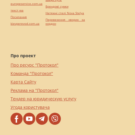
europeservice.com.ua
Брендові сумки
текст юа
Натяжні стелі Nova Stelya
Посилання
Перевезення хворих за
kievperevod.com.ua
кордон
Про проект
Про ресурс "Протокол"
Команда "Протокол"
Карта Сайту
Реклама на "Протокол"
Тендер на юридическую услугу
Угода користувача