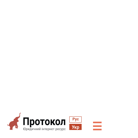
Рус
☰
Укр