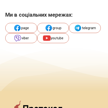
Ми в соціальних мережах:
page
group
telegram
viber
youtube