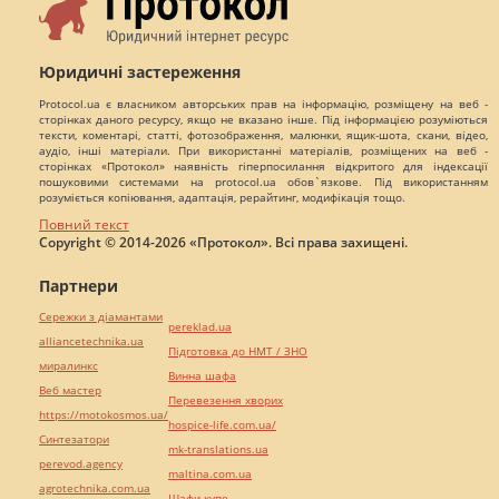
Юридичні застереження
Protocol.ua є власником авторських прав на інформацію, розміщену на веб -
сторінках даного ресурсу, якщо не вказано інше. Під інформацією розуміються
тексти, коментарі, статті, фотозображення, малюнки, ящик-шота, скани, відео,
аудіо, інші матеріали. При використанні матеріалів, розміщених на веб -
сторінках «Протокол» наявність гіперпосилання відкритого для індексації
пошуковими системами на protocol.ua обов`язкове. Під використанням
розуміється копіювання, адаптація, рерайтинг, модифікація тощо.
Повний текст
Copyright © 2014-2026 «Протокол». Всі права захищені.
Партнери
Сережки з діамантами
pereklad.ua
alliancetechnika.ua
Підготовка до НМТ / ЗНО
миралинкс
Винна шафа
Веб мастер
Перевезення хворих
https://motokosmos.ua/
hospice-life.com.ua/
Синтезатори
mk-translations.ua
perevod.agency
maltina.com.ua
agrotechnika.com.ua
Шафи купе