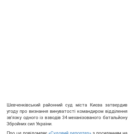
Шевченківський районний суд міста Києва затвердив
угоду про визнання винуватості командиром відділення
звʼязку одного із взводів 34 механізованого батальйону
Збройних сил України.
Про це повідомляє
«Судовий репортер»
з посиланням на