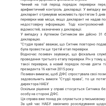
Чинний на той період порядок перевірки пере
арифметичний контроль декларації. У випадку ви
декларант отримував можливість протягом 5 днів 
перевірки мав місце, якщо декларант не надав п
недостовірну інформацію. Тоді контролюючий
відомостей, зазначених у декларації.
У випадку з Артемом Ситником він дійсно 31 бе
декларацію.
"Студія права" вважає, що Ситник повторно подав
була провести ще третій етап перевірки.
Водночас позивач зауважує, що фіскальна служб
проведення третього етапу перевірки. Річ у тому, 
такої перевірки, а новий порядок почав діяти т
президента 16 квітня 2015 року.
Позивач вимагає, щоб ДФС спростувала свої пози
задовольнить вимоги "Студії права", то це потя
директора НАБУ.
Оскільки рішення у справі стосується Ситника бе
особу на стороні ДФС.
Ця справа вже понад рік слухається у письмовому 
За цей час НАБУ закінчило розслідування щод