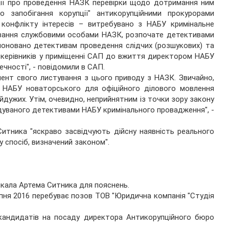
ції про проведення НАЗК перевірки щодо дотримання ним
о запобігання корупції" антикорупційними прокурорами
конфлікту інтересів – витребувано з НАБУ кримінальне
вання службовими особами НАЗК, розпочате детективами
поновано детективам проведення слідчих (розшукових) та
 керівників у приміщенні САП до вжиття директором НАБУ
чності", - повідомили в САП.
ент свого листування з цього приводу з НАЗК. Звичайно,
 НАБУ новаторського для офіційного ділового мовлення
йдужих. Утім, очевидно, неприйнятним із точки зору закону
ідуваного детективами НАБУ кримінального провадження", -
 Ситника "яскраво засвідчують дійсну наявність реального
у спосіб, визначений законом".
ликала Артема Ситника для пояснень.
пня 2016 перебуває позов ТОВ "Юридична компанія "Студія
 кандидатів на посаду директора Антикорупційного бюро