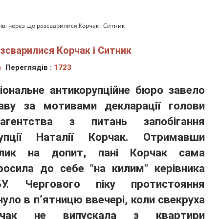
ів: через що розсварилися Корчак і Ситник
озсварилися Корчак і Ситник
а
Переглядів :
1723
іональне антикорупційне бюро завело
аву за мотивами декларації голови
цагентства з питань запобігання
упції Наталії Корчак. Отримавши
клик на допит, пані Корчак сама
росила до себе "на килим" керівника
БУ. Чергового піку протистояння
нуло в п’ятницю ввечері, коли свекруха
рчак не випускала з квартири