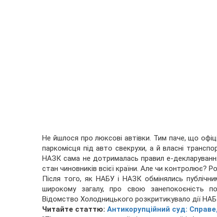
Не йшлося про люксові автівки. Тим паче, що офіц
паркомісця під авто свекрухи, а й власні транспо
НАЗК сама не дотрималась правил е-декларування
стан чиновників всієї країни. Але чи контролює? Р
Після того, як НАБУ і НАЗК обмінялись публічн
широкому загалу, про свою занепокоєність пов
Відомство Холодницького розкритикувало дії НАБ
Читайте статтю:
Антикорупційний суд: Справе