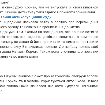
івні".
зі свекрухою Корчак, яка не випускала зі своєї квартири
ит. Пізніше детективу таки вдалося покинути приміщення.
зований антикорупційний суд?
о її родичка написала заяву в поліцію про перевищення
ого органу та незаконне проникнення до житла.
в документом, схожим на посвідчення, але вона не встигла
 він сказав, що задасть декілька запитань, а сам почав
допиту, не давав їй його прочитати та вимагав поставити
онила сину. Він викликав поліцію. До приїзду поліції, щоб
нтувала Наталія Корчак. Також вона уточнила, що повістки
имання не розписувалася.
сом Бігусом" вийшов сюжет про автомобіль, свекрухи голови
ні Корчак та її чоловік користуються авто Skoda Octavia
Сама голова НАЗК зізналася, що авто купували "спільними
є.