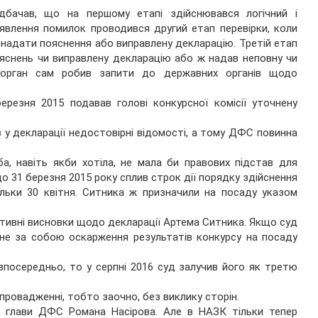
дбачав, що на першому етапі здійснювався логічний і
явлення помилок проводився другий етап перевірки, коли
надати пояснення або виправлену декларацію. Третій етап
ояснень чи виправлену декларацію або ж надав неповну чи
 орган сам робив запити до державних органів щодо
резня 2015 подавав голові конкурсної комісії уточнену
 у декларації недостовірні відомості, а тому ДФС повинна
а, навіть якби хотіла, не мала би правових підстав для
що 31 березня 2015 року сплив строк дії порядку здійснення
ільки 30 квітня. Ситника ж призначили на посаду указом
тивні висновки щодо декларації Артема Ситника. Якщо суд
гне за собою оскарження результатів конкурсу на посаду
зпосередньо, то у серпні 2016 суд залучив його як третю
провадженні, тобто заочно, без виклику сторін.
о глави ДФС Романа Насірова. Але в НАЗК тільки тепер