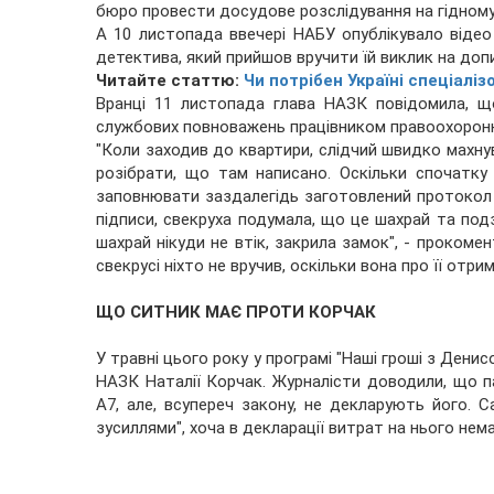
бюро провести досудове розслідування на гідному р
А 10 листопада ввечері НАБУ опублікувало відео 
детектива, який прийшов вручити їй виклик на доп
Читайте статтю:
Чи потрібен Україні спеціалі
Вранці 11 листопада глава НАЗК повідомила, щ
службових повноважень працівником правоохоронн
"Коли заходив до квартири, слідчий швидко махну
розібрати, що там написано. Оскільки спочатку
заповнювати заздалегідь заготовлений протокол 
підписи, свекруха подумала, що це шахрай та подзв
шахрай нікуди не втік, закрила замок", - прокоме
свекрусі ніхто не вручив, оскільки вона про її отр
ЩО СИТНИК МАЄ ПРОТИ КОРЧАК
У травні цього року у програмі "Наші гроші з Дени
НАЗК Наталії Корчак. Журналісти доводили, що па
A7, але, всупереч закону, не декларують його. 
зусиллями", хоча в декларації витрат на нього нема