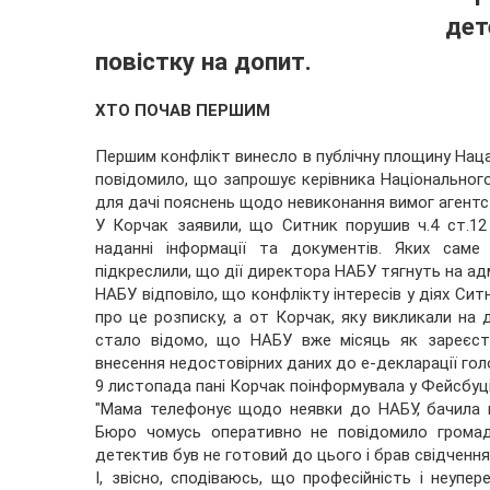
дет
повістку на допит.
ХТО ПОЧАВ ПЕРШИМ
Першим конфлікт винесло в публічну площину Наца
повідомило, що запрошує керівника Національног
для дачі пояснень щодо невиконання вимог агентс
У Корчак заявили, що Ситник порушив ч.4 ст.12 
наданні інформації та документів. Яких саме
підкреслили, що дії директора НАБУ тягнуть на ад
НАБУ відповіло, що конфлікту інтересів у діях Си
про це розписку, а от Корчак, яку викликали на 
стало відомо, що НАБУ вже місяць як зареєст
внесення недостовірних даних до е-декларації го
9 листопада пані Корчак поінформувала у Фейсбуц
"Мама телефонує щодо неявки до НАБУ, бачила 
Бюро чомусь оперативно не повідомило громад
детектив був не готовий до цього і брав свідчення
І, звісно, сподіваюсь, що професійність і неуп