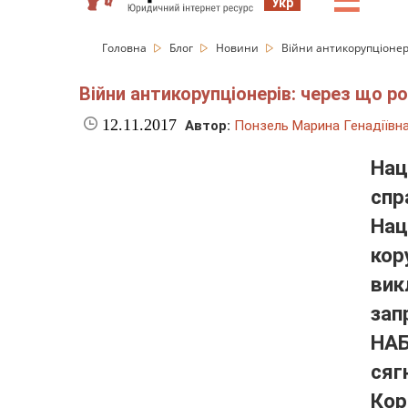
☰
Укр
Головна
Блог
Новини
Війни антикорупціонер
Війни антикорупціонерів: через що р
12.11.2017
Автор:
Понзель Марина Генадіївн
Нац
спр
На
кор
ви
зап
НА
сяг
Ко