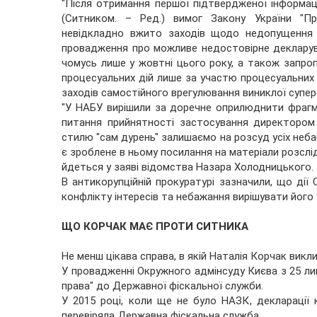
"Після отримання першої підтвердженої інформа
(Ситником. – Ред.) вимог Закону України "Пр
невідкладно вжито заходів щодо недопущення 
провадження про можливе недостовірне деклару
чомусь лише у жовтні цього року, а також запро
процесуальних дій лише за участю процесуальних
заходів самостійного врегулювання виниклої супере
"У НАБУ вирішили за доречне оприлюднити фрагм
питання прийнятності застосування директором
стилю "сам дурень" залишаємо на розсуд усіх неба
є зроблене в ньому посилання на матеріали розсл
йдеться у заяві відомства Назара Холодницького.
В антикорупційній прокуратурі зазначили, що дії
конфлікту інтересів та небажання вирішувати його 
ЩО КОРЧАК МАЄ ПРОТИ СИТНИКА
Не менш цікава справа, в якій Наталія Корчак вик
У провадженні Окружного адмінсуду Києва з 25 ли
права" до Державної фіскальної служби.
У 2015 році, коли ще не було НАЗК, декларації
перевіряла Державна фіскальна служба.