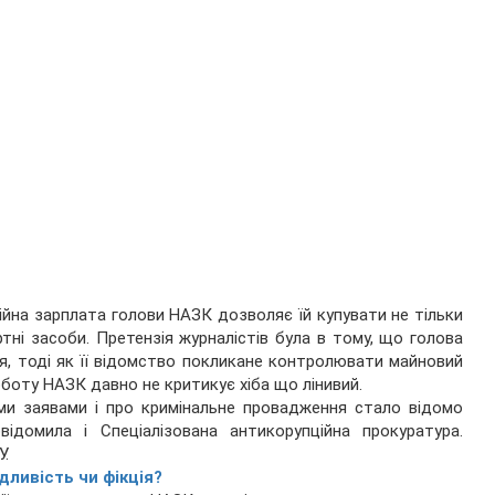
ійна зарплата голови НАЗК дозволяє їй купувати не тільки
ртні засоби. Претензія журналістів була в тому, що голова
, тоді як її відомство покликане контролювати майновий
оботу НАЗК давно не критикує хіба що лінивий.
ими заявами і про кримінальне провадження стало відомо
ідомила і Спеціалізована антикорупційна прокуратура.
У.
дливість чи фікція?