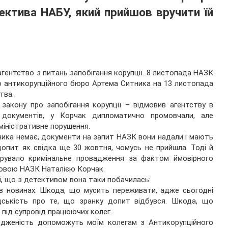
ектива НАБУ, який прийшов вручити їй
гентство з питань запобігання корупції. 8 листопада НАЗК
о антикорупційного бюро Артема Ситника на 13 листопада
тва.
закону про запобігання корупції – відмовив агентству в
 документів, у Корчак дипломатично промовчали, але
міністративне порушення.
тника немає, документи на запит НАЗК вони надали і мають
допит як свідка ще 30 жовтня, чомусь не прийшла. Тоді й
рувало кримінальне провадження за фактом ймовірного
ловою НАЗК Наталією Корчак.
і, що з детективом вона таки побачилась:
в новинах. Шкода, що мусить переживати, адже сьогодні
ськість про те, що зранку допит відбувся. Шкода, що
 під супровід працюючих колег.
ередженість допоможуть моїм колегам з Антикорупційного